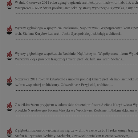
W dniu 6 czerwca 2011 roku zginął tragicznie architekt prof. nadzw. dr hab. inż. arc
Wiceprezes SARP Świat polskiej architektury stracił wybitnego Człowieka, a my dro
Wyrazy głębokiego współczucia Rodzinom, Najbliższym i Współpracownikom z powo
arch. Stefana Kuryłowicza arch. Jacka Syropolskiego składają architekci...
Wyrazy głębokiego współczucia Rodzinie, Najbliższym i Współpracownikom Wydział
Warszawskiej z powodu tragicznej śmierci prof. dr. hab. inż. arch. Stefana...
6 czerwca 2011 roku w katastrofie samolotu poniósł śmierć prof. dr hab. architekt 
twórca wspaniałej architektury. Odszedł nasz Przyjaciel, architekt,...
Z wielkim żalem przyjąłem wiadomość o śmierci profesora Stefana Kuryłowicza Wyb
projektu Narodowego Forum Muzyki we Wrocławiu. Rodzinie i Bliskim składam wy
Z głębokim żalem dowiedzieliśmy się, że w dniu 6 czerwca 2011 roku zginęli tragiczni
Stefan Kuryłowicz Wybitny Architekt, Człowiek o wielkim talencie twórczym,...