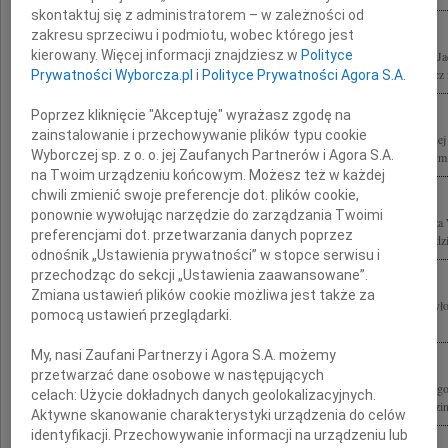
skontaktuj się z administratorem – w zależności od
zakresu sprzeciwu i podmiotu, wobec którego jest
kierowany. Więcej informacji znajdziesz w
Polityce
Wstrząśnięci tragiczną śmiercią Kolegów architektów prof. Stefana Kuryłowicza i 
Współpracownikom składamy wyrazy głębokiego współczucia Marek Tryzybowicz z
Prywatności Wyborcza.pl
i
Polityce Prywatności Agora S.A.
Poprzez kliknięcie "Akceptuję" wyrażasz zgodę na
zainstalowanie i przechowywanie plików typu cookie
Z ogromnym smutkiem przyjęliśmy tragiczną wiadomość o nagłej i niespodziewanej 
Wyborczej sp. z o. o. jej Zaufanych Partnerów i Agora S.A.
Kuryłowicza wybitnego architekta, nauczyciela akademickiego i myśliciela, z którym.
na Twoim urządzeniu końcowym. Możesz też w każdej
chwili zmienić swoje preferencje dot. plików cookie,
ponownie wywołując narzędzie do zarządzania Twoimi
Z głębokim żalem przyjęliśmy wiadomość o śmierci profesora Stefana Kuryłowicza 
preferencjami dot. przetwarzania danych poprzez
projektu hotelu Double Tree by Hilton w Łodzi. Łączymy się w smutku z Jego Rodzin
odnośnik „Ustawienia prywatności” w stopce serwisu i
przechodząc do sekcji „Ustawienia zaawansowane”.
Zmiana ustawień plików cookie możliwa jest także za
Z głębokim żalem i smutkiem przyjęliśmy wiadomość o śmierci prof. Stefana Kuryło
pomocą ustawień przeglądarki.
nauczyciela i wspaniałego Człowieka. Szczere kondolencje i wyrazy głębokiego...
My, nasi Zaufani Partnerzy i Agora S.A. możemy
przetwarzać dane osobowe w następujących
Z głębokim żalem i smutkiem przyjęliśmy wiadomość o tragicznej śmierci wybitnego 
celach:
Użycie dokładnych danych geolokalizacyjnych.
Kuryłowicza wspaniałego Człowieka, Przyjaciela i Współpracownika Żonie i Rodzini
Aktywne skanowanie charakterystyki urządzenia do celów
identyfikacji. Przechowywanie informacji na urządzeniu lub