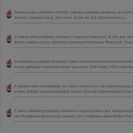
Stowarzyszenie Architektów Polskich z głębokim smutkiem zawiadamia, że 6 czerwc
lotniczej w Hiszpanii zginął . prof. nadzw. dr hab. inż. arch. Stefan Kuryłowicz...
Z wielkim żalem przyjęliśmy wiadomość o tragicznej śmierci prof. dr. hab. arch. Ste
Bliskim składamy wyrazy głębokiego współczucia Włodzimierz Włodarczyk - Prezes
Ze smutkiem przyjęliśmy informację o śmierci profesora Stefana Kuryłowicza Rodzi
wyrazy głębokiego współczucia Zarząd i pracownicy HDI-Gerling i HDI Asekuracj
Z głębokim żalem zawiadamiamy, że w dniu 6 czerwca 2011 roku zginęli tragicznie p
wybitny architekt, pasjonat architektury, Krajowy Rzecznik Odpowiedzialności Zaw
Z żalem i smutkiem przyjęliśmy wiadomość o tragicznej śmierci prof. Stefana Kurył
oraz Współpracownikom wyrazy szczerego żalu i współczucia składa Maćków Praco