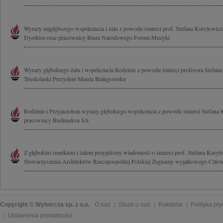
Wyrazy najgłębszego współczucia i żalu z powodu śmierci prof. Stefana Kuryłowicza
Dyrektor oraz pracownicy Biura Narodowego Forum Muzyki
Wyrazy głębokiego żalu i współczucia Rodzinie z powodu śmierci profesora Stefan
Truskolaski Prezydent Miasta Białegostoku
Rodzinie i Przyjaciołom wyrazy głębokiego współczucia z powodu śmierci Stefana K
pracownicy Budimeksu SA
Z głębokim smutkiem i żalem przyjęliśmy wiadomość o śmierci prof. Stefana Kurył
Stowarzyszenia Architektów Rzeczpospolitej Polskiej Żegnamy wyjątkowego Człowi
Copyright © Wyborcza sp. z o.o.
O nas
Staże u nas
Reklama
Polityka pr
Ustawienia prywatności