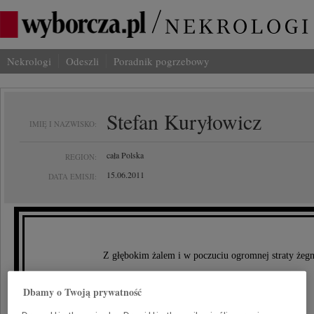
Nekrologi
Odeszli
Poradnik pogrzebowy
Stefan Kuryłowicz
IMIĘ I NAZWISKO:
cała Polska
REGION:
15.06.2011
DATA EMISJI:
Z głębokim żalem i w poczuciu ogromnej straty że
Dbamy o Twoją prywatność