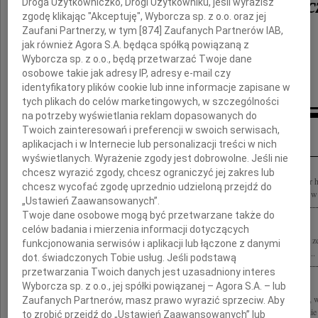
prof. Stefana Kuryłowic
Droga Użytkowniczko, Drogi Użytkowniku, jeśli wyrazisz
zgodę klikając "Akceptuję", Wyborcza sp. z o.o. oraz jej
Zaufani Partnerzy, w tym [
874
] Zaufanych Partnerów IAB,
jak również Agora S.A. będąca spółką powiązaną z
Wyborcza sp. z o.o., będą przetwarzać Twoje dane
Polski Związek Firm Deweloperskich
osobowe takie jak adresy IP, adresy e-mail czy
identyfikatory plików cookie lub inne informacje zapisane w
tych plikach do celów marketingowych, w szczególności
na potrzeby wyświetlania reklam dopasowanych do
Inne kondolencje
Twoich zainteresowań i preferencji w swoich serwisach,
aplikacjach i w Internecie lub personalizacji treści w nich
wyświetlanych. Wyrażenie zgody jest dobrowolne. Jeśli nie
chcesz wyrazić zgody, chcesz ograniczyć jej zakres lub
Z prawdziwym smutkiem przyjęliśmy wiadomość o tragicznej śmierci Profesora dr 
chcesz wycofać zgodę uprzednio udzieloną przejdź do
inż. arch. Jacka Syropolskiego Wszystkie wybitne projekty na długo zapadną nam w 
„Ustawień Zaawansowanych”.
Twoje dane osobowe mogą być przetwarzane także do
celów badania i mierzenia informacji dotyczących
"Ona przychodzi chytrze Bez ostrzeżeń i gróźb. Krzyczy pękniętą liną, Kamieniem z
funkcjonowania serwisów i aplikacji lub łączone z danymi
wysokie, co im z Wami walczyć każe? Ryzyko, śmierć, te są zawsze tutaj w parze....
dot. świadczonych Tobie usług. Jeśli podstawą
przetwarzania Twoich danych jest uzasadniony interes
Wyborcza sp. z o.o., jej spółki powiązanej – Agora S.A. – lub
Z wielkim żalem przyjęliśmy wiadomość o tragicznej śmierci wybitnego architekta, w
Zaufanych Partnerów, masz prawo wyrazić sprzeciw. Aby
Konkursu Polski Cement w Architekturze prof. arch. Stefana Kuryłowicza Rodzinie 
to zrobić przejdź do „Ustawień Zaawansowanych” lub