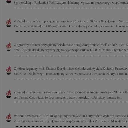
Syropolskiego Rodzinie i Najbliższym składamy wyrazy najszczerszego współczucia
Z głębokim smutkiem przyjęliśmy wiadomość o śmierci Stefana Kuryłowicza Wyraz
Rodzinie, Przyjaciołom i Współpracownikom składają Zarząd i pracownicy Hansgroh
Z ogromnym żalem przyjęliśmy wiadomość o tragicznej śmierci prof. dr. hab. arch. 
oraz Bliskim składamy wyrazy głębokiego współczucia TEQUM Marek Dyduch wra
Z bólem żegnamy prof. Stefana Kuryłowicza Członka założyciela Związku Pracodaw
Rodzinie i Najbliższym przekazujemy słowa współczucia i wsparcia Henryka Bochnia
Z głębokim smutkiem i żalem przyjęliśmy wiadomość o śmierci profesora Stefana 
architekta i Człowieka, twórcy szeregu naszych projektów. Jesteśmy dumni, że...
W dniu 6 czerwca 2011 roku zginął tragicznie Stefan Kuryłowicz Wybitny architekt
Zmarłego składam wyrazy głębokiego współczucia Bogdan Zdrojewski Minister Kult