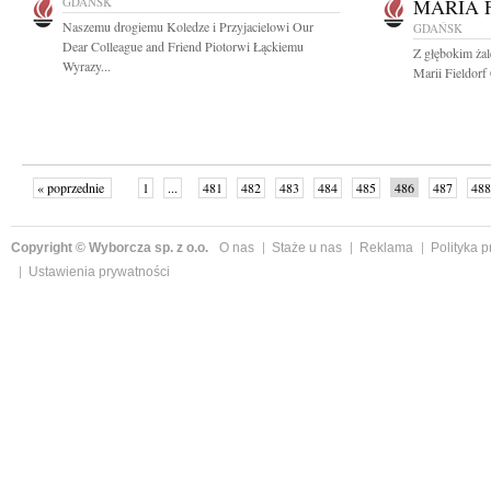
GDAŃSK
MARIA 
Naszemu drogiemu Koledze i Przyjacielowi Our
GDAŃSK
Dear Colleague and Friend Piotorwi Łąckiemu
Z głębokim ża
Wyrazy...
Marii Fieldorf
« poprzednie
1
...
481
482
483
484
485
486
487
488
następne »
Copyright © Wyborcza sp. z o.o.
O nas
Staże u nas
Reklama
Polityka 
Ustawienia prywatności