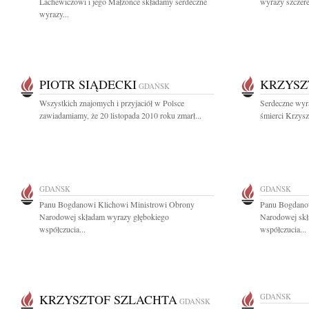
Lachewiczowi i jego Małżonce składamy serdeczne
wyrazy szczere
wyrazy...
PIOTR SIĄDECKI
KRZYSZ
GDAŃSK
Wszystkich znajomych i przyjaciół w Polsce
Serdeczne wyr
zawiadamiamy, że 20 listopada 2010 roku zmarł...
śmierci Krzyszt
GDAŃSK
GDAŃSK
Panu Bogdanowi Klichowi Ministrowi Obrony
Panu Bogdano
Narodowej składam wyrazy głębokiego
Narodowej skł
współczucia...
współczucia...
KRZYSZTOF SZLACHTA
GDAŃSK
GDAŃSK