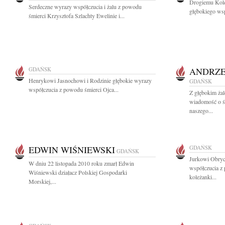
Drogiemu Kol
Serdeczne wyrazy współczucia i żalu z powodu
głębokiego wsp
śmierci Krzysztofa Szlachty Ewelinie i...
GDAŃSK
ANDRZE
Henrykowi Jasnochowi i Rodzinie głębokie wyrazy
GDAŃSK
współczucia z powodu śmierci Ojca...
Z głębokim żal
wiadomość o ś
naszego...
EDWIN WIŚNIEWSKI
GDAŃSK
GDAŃSK
Jurkowi Obryc
W dniu 22 listopada 2010 roku zmarł Edwin
współczucia z
Wiśniewski działacz Polskiej Gospodarki
koleżanki...
Morskiej,...