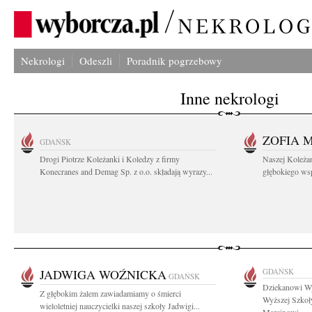
Nekrologi
Odeszli
Poradnik pogrzebowy
Inne nekrologi
ZOFIA 
GDAŃSK
Drogi Piotrze Koleżanki i Koledzy z firmy
Naszej Koleża
Konecranes and Demag Sp. z o.o. składają wyrazy...
głębokiego wspó
JADWIGA WOŹNICKA
GDAŃSK
GDAŃSK
Dziekanowi Wy
Z głębokim żalem zawiadamiamy o śmierci
Wyższej Szkoł
wieloletniej nauczycielki naszej szkoły Jadwigi...