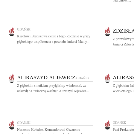
Marcinowi...
GDAŃSK
ZDZISŁ
Karolowi Brzoskowskiemu i Jego Rodzinie wyrazy
Z prawdziwym 
głębokiego współczucia z powodu śmierci Mamy...
śmierci Zdzisł
ALIRASZYD ALJEWICZ
ALIRAS
GDAŃSK
Z głębokim smutkiem przyjęliśmy wiadomość że
Z głębokim ża
odszedł na "wieczną wachtę" Aliraszyd Aljewicz...
wieloletniego 
GDAŃSK
GDAŃSK
Naszemu Koledze, Komandorowi Cezaremu
Pani Prokurat