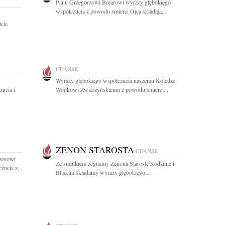
Panu Grzegorzowi Bojarowi wyrazy głębokiego
współczucia z powodu śmierci Ojca składają...
cia
GDAŃSK
Wyrazy głębokiego współczucia naszemu Koledze
ucia i
Wojtkowi Zwierzyńskiemu z powodu śmierci...
ZENON STAROSTA
GDAŃSK
zesowi
Ze smutkiem żegnamy Zenona Starostę Rodzinie i
ucia z...
Bliskim składamy wyrazy głębokiego...