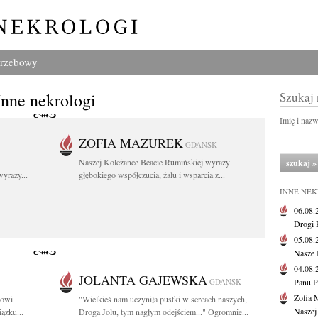
grzebowy
Inne nekrologi
Szukaj
Imię i naz
ZOFIA MAZUREK
GDAŃSK
Naszej Koleżance Beacie Rumińskiej wyrazy
yrazy...
głębokiego współczucia, żalu i wsparcia z...
INNE NE
06.08
Drogi P
05.08
Nasze 
04.08
JOLANTA GAJEWSKA
GDAŃSK
Panu P
Zofia 
kowi
"Wielkieś nam uczyniła pustki w sercach naszych,
Naszej
ązku...
Droga Jolu, tym nagłym odejściem..." Ogromnie...