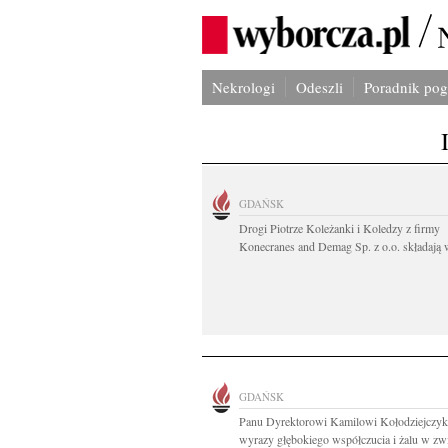
Nekrologi
Odeszli
Poradnik po
GDAŃSK
Drogi Piotrze Koleżanki i Koledzy z firmy
Konecranes and Demag Sp. z o.o. składają w
GDAŃSK
Panu Dyrektorowi Kamilowi Kołodziejczy
wyrazy głębokiego współczucia i żalu w zwi