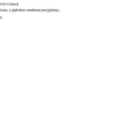
.2026
Gdańsk
Aniu, z głębokim smutkiem przyjęliśmy...
ej