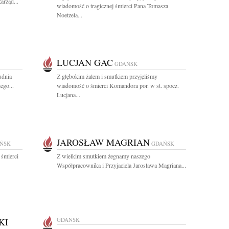
arząd...
wiadomość o tragicznej śmierci Pana Tomasza
Noetzela...
LUCJAN GAC
GDAŃSK
udnia
Z głębokim żalem i smutkiem przyjęliśmy
ego...
wiadomość o śmierci Komandora por. w st. spocz.
Lucjana...
JAROSŁAW MAGRIAN
ŃSK
GDAŃSK
 śmierci
Z wielkim smutkiem żegnamy naszego
Współpracownika i Przyjaciela Jarosława Magriana...
KI
GDAŃSK