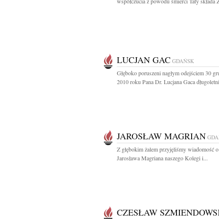
współczucia z powodu śmierci Taty składa Z
LUCJAN GAC
GDAŃSK
Głęboko poruszeni nagłym odejściem 30 gr
2010 roku Pana Dr. Lucjana Gaca długoletni
JAROSŁAW MAGRIAN
GDA
Z głębokim żalem przyjęliśmy wiadomość o
Jarosława Magriana naszego Kolegi i...
CZESŁAW SZMIENDOWS