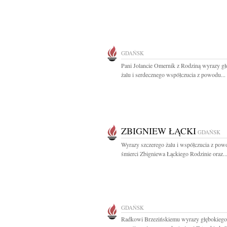
GDAŃSK
Pani Jolancie Omernik z Rodziną wyrazy g
żalu i serdecznego współczucia z powodu...
ZBIGNIEW ŁĄCKI
GDAŃSK
Wyrazy szczerego żalu i współczucia z pow
śmierci Zbigniewa Łąckiego Rodzinie oraz..
GDAŃSK
Radkowi Brzezińskiemu wyrazy głębokiego