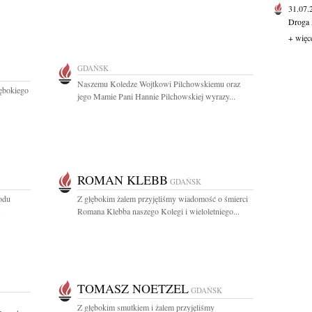
31.07
Droga 
+ więc
GDAŃSK
Naszemu Koledze Wojtkowi Pilchowskiemu oraz
łębokiego
jego Mamie Pani Hannie Pilchowskiej wyrazy...
ROMAN KLEBB
GDAŃSK
odu
Z głębokim żalem przyjęliśmy wiadomość o śmierci
.
Romana Klebba naszego Kolegi i wieloletniego...
TOMASZ NOETZEL
GDAŃSK
Z głębokim smutkiem i żalem przyjęliśmy