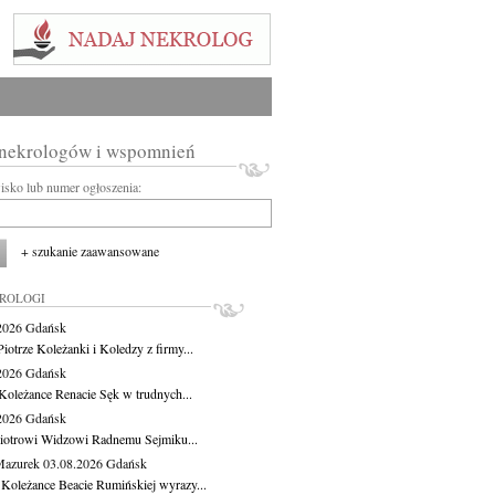
 nekrologów i wspomnień
wisko lub numer ogłoszenia:
+ szukanie zaawansowane
KROLOGI
.2026
Gdańsk
iotrze Koleżanki i Koledzy z firmy...
.2026
Gdańsk
Koleżance Renacie Sęk w trudnych...
.2026
Gdańsk
iotrowi Widzowi Radnemu Sejmiku...
Mazurek
03.08.2026
Gdańsk
 Koleżance Beacie Rumińskiej wyrazy...