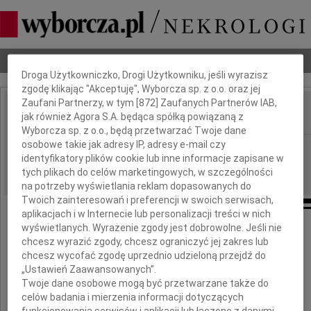
Dbamy o Twoją prywatność
Nekrologi
Odeszli
Poradnik pogrzebowy
Droga Użytkowniczko, Drogi Użytkowniku, jeśli wyrazisz
zgodę klikając "Akceptuję", Wyborcza sp. z o.o. oraz jej
Zaufani Partnerzy, w tym [
872
] Zaufanych Partnerów IAB,
jak również Agora S.A. będąca spółką powiązaną z
IMIĘ I NAZWISKO:
Wyborcza sp. z o.o., będą przetwarzać Twoje dane
osobowe takie jak adresy IP, adresy e-mail czy
Gdańsk
REGION:
identyfikatory plików cookie lub inne informacje zapisane w
27.12.2010
DATA EMISJI:
tych plikach do celów marketingowych, w szczególności
na potrzeby wyświetlania reklam dopasowanych do
Twoich zainteresowań i preferencji w swoich serwisach,
aplikacjach i w Internecie lub personalizacji treści w nich
wyświetlanych. Wyrażenie zgody jest dobrowolne. Jeśli nie
Panu
chcesz wyrazić zgody, chcesz ograniczyć jej zakres lub
chcesz wycofać zgodę uprzednio udzieloną przejdź do
Ireneuszowi Kulka
„Ustawień Zaawansowanych”.
Twoje dane osobowe mogą być przetwarzane także do
celów badania i mierzenia informacji dotyczących
oraz