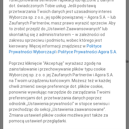
funkcjonowania serwisów i aplikacji lub łączone z danymi
dot. świadczonych Tobie usług. Jeśli podstawą
Żonie Katarzynie
przetwarzania Twoich danych jest uzasadniony interes
Wyborcza sp. z o.o., jej spółki powiązanej – Agora S.A. – lub
Zaufanych Partnerów, masz prawo wyrazić sprzeciw. Aby
i
to zrobić przejdź do „Ustawień Zaawansowanych” lub
skontaktuj się z administratorem – w zależności od
Córkom
zakresu sprzeciwu i podmiotu, wobec którego jest
kierowany. Więcej informacji znajdziesz w
Polityce
składamy
Prywatności Wyborcza.pl
i
Polityce Prywatności Agora S.A.
wyrazy głębokiego żalu i szczerego współczucia
Poprzez kliknięcie "Akceptuję" wyrażasz zgodę na
z powodu śmierci
zainstalowanie i przechowywanie plików typu cookie
Wyborczej sp. z o. o. jej Zaufanych Partnerów i Agora S.A.
na Twoim urządzeniu końcowym. Możesz też w każdej
Teścia
chwili zmienić swoje preferencje dot. plików cookie,
ponownie wywołując narzędzie do zarządzania Twoimi
preferencjami dot. przetwarzania danych poprzez
odnośnik „Ustawienia prywatności” w stopce serwisu i
Zarząd i Pracownicy Energa Obrót SA
przechodząc do sekcji „Ustawienia zaawansowane”.
Zmiana ustawień plików cookie możliwa jest także za
pomocą ustawień przeglądarki.