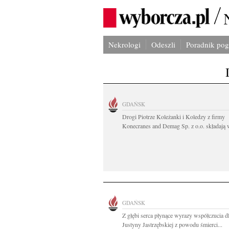
Nekrologi
Odeszli
Poradnik po
GDAŃSK
Drogi Piotrze Koleżanki i Koledzy z firmy
Konecranes and Demag Sp. z o.o. składają w
GDAŃSK
Z głębi serca płynące wyrazy współczucia d
Justyny Jastrzębskiej z powodu śmierci...