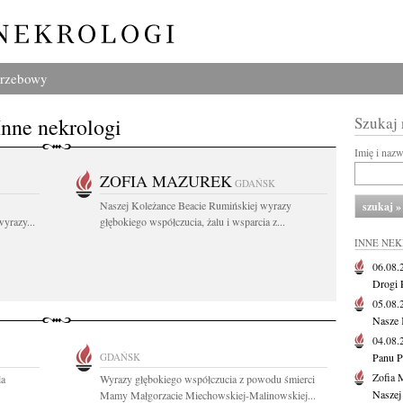
grzebowy
Inne nekrologi
Szukaj
Imię i naz
ZOFIA MAZUREK
GDAŃSK
Naszej Koleżance Beacie Rumińskiej wyrazy
yrazy...
głębokiego współczucia, żalu i wsparcia z...
INNE NE
06.08
Drogi P
05.08
Nasze 
04.08
GDAŃSK
Panu P
Zofia 
la
Wyrazy głębokiego współczucia z powodu śmierci
Naszej
Mamy Małgorzacie Miechowskiej-Malinowskiej...