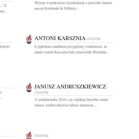
Wyrazy współczucia i kondolencje z powodu śmierci
.." Z
naszej Koleżanki dr Elżbiety...
ty...
ANTONI KARSZNIA
GDAŃSK
ztofowi
Z głębokim smutkiem przyjęliśmy wiadomość, że
zmarł Antoni Karsznia były pracownik Wydziału...
JANUSZ ANDRUSZKIEWICZ
 z
GDAŃSK
..
21 października 2010 r. po ciężkiej chorobie zmarł
Janusz Andruszkiewicz lekarz internista,...
GDAŃSK