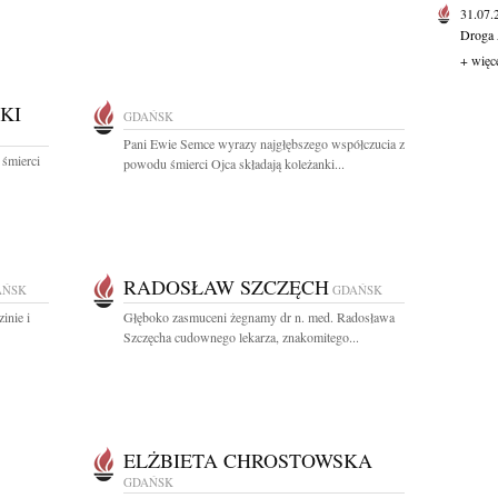
31.07
Droga 
+ więc
KI
GDAŃSK
Pani Ewie Semce wyrazy najgłębszego współczucia z
 śmierci
powodu śmierci Ojca składają koleżanki...
RADOSŁAW SZCZĘCH
AŃSK
GDAŃSK
inie i
Głęboko zasmuceni żegnamy dr n. med. Radosława
Szczęcha cudownego lekarza, znakomitego...
ELŻBIETA CHROSTOWSKA
GDAŃSK