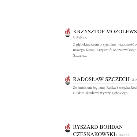
KRZYSZTOF MOZOLEWS
GDAŃSK
Z głębokim żalem przyjęliśmy wiadomość o
naszego Kolegi Krzysztofa Mozolewskiego
Szczere...
RADOSŁAW SZCZĘCH
GD
Ze smutkiem żegnamy Radka Szczęcha Rodz
Bliskim składamy wyrazy głębokiego...
RYSZARD BOHDAN
CZESNAKOWSKI
GDAŃSK