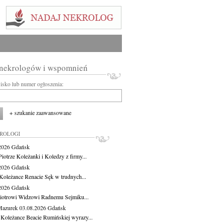
 nekrologów i wspomnień
wisko lub numer ogłoszenia:
+ szukanie zaawansowane
KROLOGI
.2026
Gdańsk
iotrze Koleżanki i Koledzy z firmy...
.2026
Gdańsk
Koleżance Renacie Sęk w trudnych...
.2026
Gdańsk
iotrowi Widzowi Radnemu Sejmiku...
Mazurek
03.08.2026
Gdańsk
 Koleżance Beacie Rumińskiej wyrazy...