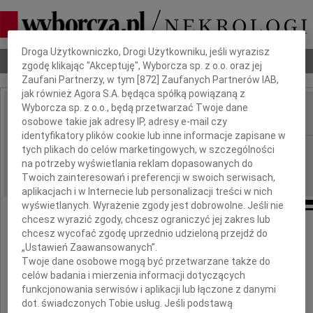
Dbamy o Twoją prywatność
Droga Użytkowniczko, Drogi Użytkowniku, jeśli wyrazisz
Nekrologi
Odeszli
Poradnik pogrzebowy
zgodę klikając "Akceptuję", Wyborcza sp. z o.o. oraz jej
Zaufani Partnerzy, w tym [
872
] Zaufanych Partnerów IAB,
jak również Agora S.A. będąca spółką powiązaną z
Wyborcza sp. z o.o., będą przetwarzać Twoje dane
osobowe takie jak adresy IP, adresy e-mail czy
IMIĘ I NAZWISKO:
identyfikatory plików cookie lub inne informacje zapisane w
Gdańsk
tych plikach do celów marketingowych, w szczególności
REGION:
na potrzeby wyświetlania reklam dopasowanych do
21.12.2010
DATA EMISJI:
Twoich zainteresowań i preferencji w swoich serwisach,
aplikacjach i w Internecie lub personalizacji treści w nich
wyświetlanych. Wyrażenie zgody jest dobrowolne. Jeśli nie
chcesz wyrazić zgody, chcesz ograniczyć jej zakres lub
Naszej Koleżance
chcesz wycofać zgodę uprzednio udzieloną przejdź do
„Ustawień Zaawansowanych”.
Twoje dane osobowe mogą być przetwarzane także do
Krystynie Kalinowskiej
celów badania i mierzenia informacji dotyczących
funkcjonowania serwisów i aplikacji lub łączone z danymi
oraz
dot. świadczonych Tobie usług. Jeśli podstawą