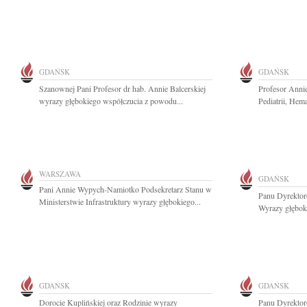
GDAŃSK
GDAŃSK
Szanownej Pani Profesor dr hab. Annie Balcerskiej
Profesor Annie
wyrazy głębokiego współczucia z powodu...
Pediatrii, Hema
WARSZAWA
GDAŃSK
Pani Annie Wypych-Namiotko Podsekretarz Stanu w
Panu Dyrekto
Ministerstwie Infrastruktury wyrazy głębokiego...
Wyrazy głęboki
GDAŃSK
GDAŃSK
Dorocie Kuplińskiej oraz Rodzinie wyrazy
Panu Dyrekto