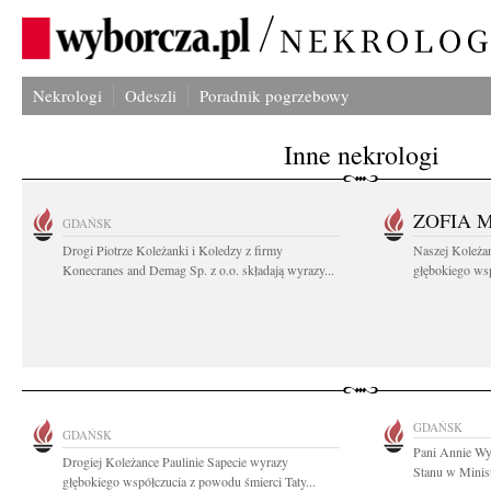
Nekrologi
Odeszli
Poradnik pogrzebowy
Inne nekrologi
ZOFIA 
GDAŃSK
Drogi Piotrze Koleżanki i Koledzy z firmy
Naszej Koleża
Konecranes and Demag Sp. z o.o. składają wyrazy...
głębokiego wspó
GDAŃSK
GDAŃSK
Pani Annie Wy
Drogiej Koleżance Paulinie Sapecie wyrazy
Stanu w Minist
głębokiego współczucia z powodu śmierci Taty...