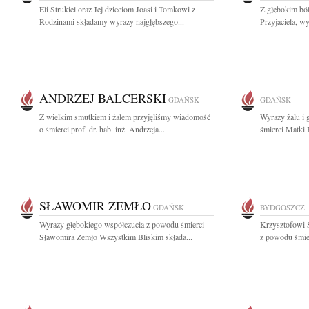
Eli Strukiel oraz Jej dzieciom Joasi i Tomkowi z
Z głębokim bó
Rodzinami składamy wyrazy najgłębszego...
Przyjaciela, w
ANDRZEJ BALCERSKI
GDAŃSK
GDAŃSK
Z wielkim smutkiem i żalem przyjęliśmy wiadomość
Wyrazy żalu i
o śmierci prof. dr. hab. inż. Andrzeja...
śmierci Matki 
SŁAWOMIR ZEMŁO
GDAŃSK
BYDGOSZCZ
Wyrazy głębokiego współczucia z powodu śmierci
Krzysztofowi 
Sławomira Zemło Wszystkim Bliskim składa...
z powodu śmier