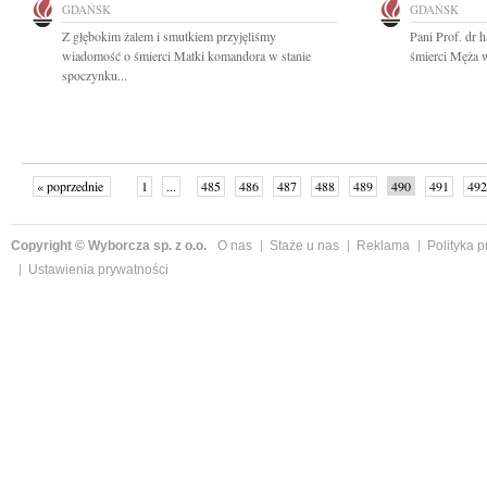
GDAŃSK
GDAŃSK
Z głębokim żalem i smutkiem przyjęliśmy
Pani Prof. dr 
wiadomość o śmierci Matki komandora w stanie
śmierci Męża w
spoczynku...
« poprzednie
1
...
485
486
487
488
489
490
491
492
następne »
Copyright © Wyborcza sp. z o.o.
O nas
Staże u nas
Reklama
Polityka 
Ustawienia prywatności