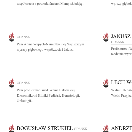
współczucia z powodu śmierci Mamy składają...
wyrazy głęboki
JANUSZ
GDAŃSK
GDAŃSK
Pani Annie Wypych-Namiotko i jej Najbliższym
Profesorowi W
wyrazy głębokiego współczucia i żalu z...
Rodzinie wyraz
LECH W
GDAŃSK
Pani prof. dr hab. med. Annie Balcerskiej
W dniu 16 paźd
Kierownikowi Kliniki Pediatrii, Hematologii,
Wielki Przyjaci
Onkologii...
BOGUSŁAW STRUKIEL
ANDRZE
GDAŃSK