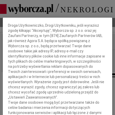
Dbamy o Twoją prywatność
Nekrologi
Odeszli
Poradnik pogrzebowy
Droga Użytkowniczko, Drogi Użytkowniku, jeśli wyrazisz
zgodę klikając "Akceptuję", Wyborcza sp. z o.o. oraz jej
Zaufani Partnerzy, w tym [
874
] Zaufanych Partnerów IAB,
jak również Agora S.A. będąca spółką powiązaną z
IMIĘ I NAZWISKO:
Wyborcza sp. z o.o., będą przetwarzać Twoje dane
osobowe takie jak adresy IP, adresy e-mail czy
Gdańsk
REGION:
identyfikatory plików cookie lub inne informacje zapisane w
tych plikach do celów marketingowych, w szczególności
22.12.2010
DATA EMISJI:
na potrzeby wyświetlania reklam dopasowanych do
Twoich zainteresowań i preferencji w swoich serwisach,
aplikacjach i w Internecie lub personalizacji treści w nich
wyświetlanych. Wyrażenie zgody jest dobrowolne. Jeśli nie
chcesz wyrazić zgody, chcesz ograniczyć jej zakres lub
Sz. P. Doktorowi
chcesz wycofać zgodę uprzednio udzieloną przejdź do
„Ustawień Zaawansowanych”.
Waldemarowi Dorniakowi
Twoje dane osobowe mogą być przetwarzane także do
celów badania i mierzenia informacji dotyczących
funkcjonowania serwisów i aplikacji lub łączone z danymi