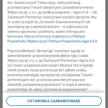
głębokie wyrazy współczucia
dot. świadczonych Tobie usług. Jeśli podstawą
z powodu śmierci
przetwarzania Twoich danych jest uzasadniony interes
Wyborcza sp. z o.o., jej spółki powiązanej – Agora S.A. – lub
Zaufanych Partnerów, masz prawo wyrazić sprzeciw. Aby
Matki
to zrobić przejdź do „Ustawień Zaawansowanych” lub
skontaktuj się z administratorem – w zależności od
zakresu sprzeciwu i podmiotu, wobec którego jest
kierowany. Więcej informacji znajdziesz w
Polityce
składają
Prywatności Wyborcza.pl
i
Polityce Prywatności Agora S.A.
Zarząd i pracownicy
Poprzez kliknięcie "Akceptuję" wyrażasz zgodę na
Swissmed Centrum Zdrowia SA
zainstalowanie i przechowywanie plików typu cookie
Wyborczej sp. z o. o. jej Zaufanych Partnerów i Agora S.A.
na Twoim urządzeniu końcowym. Możesz też w każdej
chwili zmienić swoje preferencje dot. plików cookie,
ponownie wywołując narzędzie do zarządzania Twoimi
preferencjami dot. przetwarzania danych poprzez
odnośnik „Ustawienia prywatności” w stopce serwisu i
przechodząc do sekcji „Ustawienia zaawansowane”.
Zmiana ustawień plików cookie możliwa jest także za
pomocą ustawień przeglądarki.
USTAWIENIA ZAAWANSOWANE