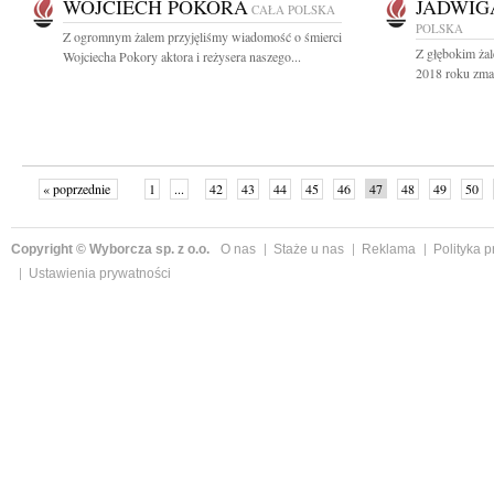
WOJCIECH POKORA
JADWIG
CAŁA POLSKA
POLSKA
Z ogromnym żalem przyjęliśmy wiadomość o śmierci
Z głębokim żal
Wojciecha Pokory aktora i reżysera naszego...
2018 roku zmarł
« poprzednie
1
...
42
43
44
45
46
47
48
49
50
»
Copyright © Wyborcza sp. z o.o.
O nas
Staże u nas
Reklama
Polityka 
Ustawienia prywatności