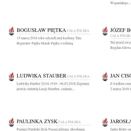
Wspaniałego...
BOGUSŁAW PIĘTKA
JÓZEF 
CAŁA POLSKA
CAŁA POLSK
15 marca 2018 roku odszedł mój kochany Tata
Tuż przed swym
Bogusław Piętka Marek Piętka z rodziną
Bogdan Głowack
LUDWIKA STAUBER
JAN CI
CAŁA POLSKA
Ludwika Stauber 20.04.1918 - 06.03.2018 Żegnamy
Z wielkim smu
prawie stuletnią Lusię Strauber, szalenie...
2 marca 2018 ro
PAULINKA ZYSK
JAROSŁ
CAŁA POLSKA
Pamięci Paulinki Zysk Naszej jedynej, ukochanej,
Jarku Byłeś ser