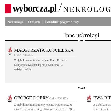
Nekrologi
Odeszli
Poradnik pogrzebowy
Inne nekrologi
MAŁGORZATA KOŚCIELSKA
CAŁA POLSKA
Z głębokim smutkiem żegnam Panią Profesor
Małgorzatę Kościelską moją Mentorkę. Z
wdzięcznością...
GEORGE DOBRY
EWA BI
CAŁA POLSKA
Z głębokim smutkiem przyjęliśmy wiadomość, że
Z głębokim smu
zmarł His Honour Judge George Dobry CBE, QC...
śmierci Pani 