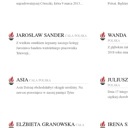
najcudowniejszej Córeczki, która 9 marca 2013...
Polsat. Będzie
JAROSŁAW SANDER
WANDA
CAŁA POLSKA
POLSKA
Z wielkim smutkiem żegnamy naszego kolegę
Z głębokim żal
Jarosława Sandera wieloletniego pracownika
2018 roku zmarł
Telewizji...
ASIA
JULIUS
CAŁA POLSKA
POLSKA
Asiu Dzisiaj obchodziłabyś okrągłe urodziny. Na
Dnia 17 lutego
zawsze pozostajesz w naszej pamięci Tytus
ciężkiej chorob
ELŻBIETA GRANOWSKA
IRENA 
CAŁA