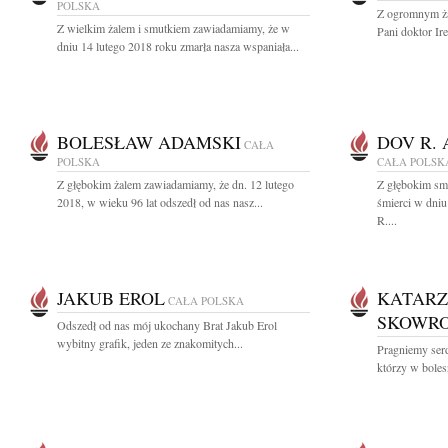
POLSKA
Z ogromnym ża
Z wielkim żalem i smutkiem zawiadamiamy, że w
Pani doktor Ire
dniu 14 lutego 2018 roku zmarła nasza wspaniała...
BOLESŁAW ADAMSKI
DOV R.
CAŁA
POLSKA
CAŁA POLSK
Z głębokim żalem zawiadamiamy, że dn. 12 lutego
Z głębokim sm
2018, w wieku 96 lat odszedł od nas nasz...
śmierci w dniu
R....
JAKUB EROL
KATARZ
CAŁA POLSKA
SKOWR
Odszedł od nas mój ukochany Brat Jakub Erol
wybitny grafik, jeden ze znakomitych...
Pragniemy ser
którzy w bolesn