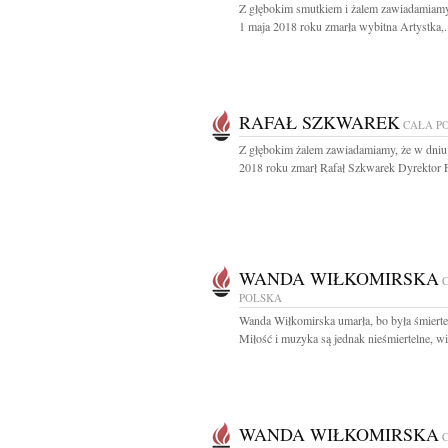
Z głębokim smutkiem i żalem zawiadamiamy
1 maja 2018 roku zmarła wybitna Artystka,.
RAFAŁ SZKWAREK
CAŁA P
Z głębokim żalem zawiadamiamy, że w dniu
2018 roku zmarł Rafał Szkwarek Dyrektor F
WANDA WIŁKOMIRSKA
POLSKA
Wanda Wiłkomirska umarła, bo była śmierte
Miłość i muzyka są jednak nieśmiertelne, wię
WANDA WIŁKOMIRSKA