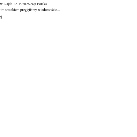
aw Gajda
12.06.2026
cała Polska
kim smutkiem przyjęliśmy wiadomość o...
ej