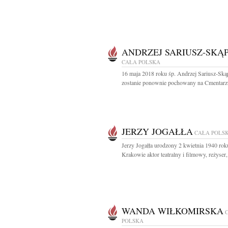
ANDRZEJ SARIUSZ-SKĄP
CAŁA POLSKA
16 maja 2018 roku śp. Andrzej Sariusz-Ską
zostanie ponownie pochowany na Cmentarzu
JERZY JOGAŁŁA
CAŁA POLS
Jerzy Jogałła urodzony 2 kwietnia 1940 ro
Krakowie aktor teatralny i filmowy, reżyser, 
WANDA WIŁKOMIRSKA
POLSKA