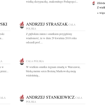
wielką skrzypaczkę, znakomitego Pedagoga i...
Zdzisł
Z wiel
+ więc
SKI
ANDRZEJ STRASZAK
CAŁA
POLSKA
pski
Z głębokim żalem i smutkiem przyjęliśmy
...
wiadomość, że w dniu 29 kwietnia 2018 roku
odszedł prof....
KA
CAŁA POLSKA
ku w
W wielkim smutku żegnam zmarłą w Warszawie,
przez...
bliską memu sercu Bożenę Markowską moją
wieloletnią...
ANDRZEJ STANKIEWICZ
CAŁA
CAŁA
POLSKA