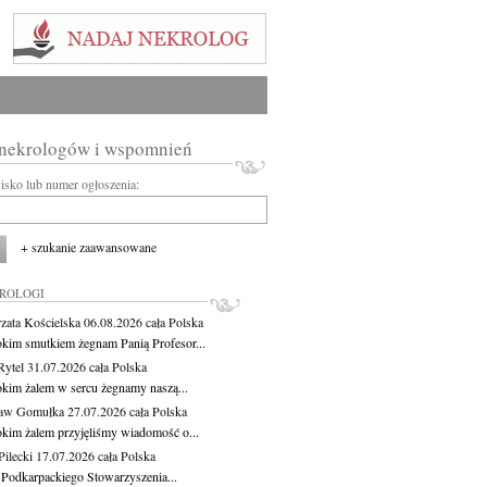
 nekrologów i wspomnień
wisko lub numer ogłoszenia:
+ szukanie zaawansowane
KROLOGI
zata Kościelska
06.08.2026
cała Polska
okim smutkiem żegnam Panią Profesor...
Rytel
31.07.2026
cała Polska
okim żalem w sercu żegnamy naszą...
ław Gomułka
27.07.2026
cała Polska
okim żalem przyjęliśmy wiadomość o...
ilecki
17.07.2026
cała Polska
 Podkarpackiego Stowarzyszenia...