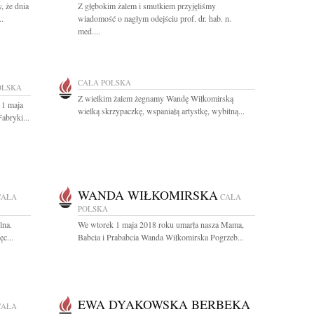
, że dnia
Z głębokim żalem i smutkiem przyjęliśmy
..
wiadomość o nagłym odejściu prof. dr. hab. n.
med....
CAŁA POLSKA
OLSKA
Z wielkim żalem żegnamy Wandę Wiłkomirską
 1 maja
wielką skrzypaczkę, wspaniałą artystkę, wybitną...
abryki...
WANDA WIŁKOMIRSKA
CAŁA
CAŁA
POLSKA
lna.
We wtorek 1 maja 2018 roku umarła nasza Mama,
c...
Babcia i Prababcia Wanda Wiłkomirska Pogrzeb...
EWA DYAKOWSKA BERBEKA
CAŁA