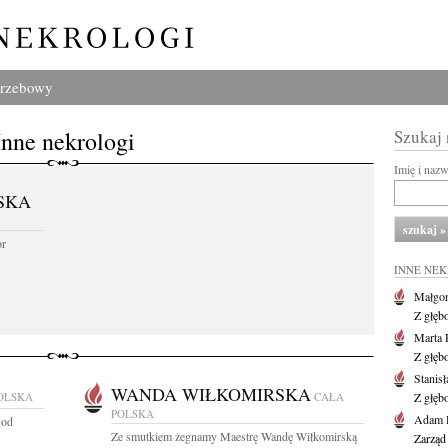
grzebowy
Inne nekrologi
Szukaj
Imię i naz
SKA
or
INNE NE
Małgor
Z głęb
Marta 
Z głęb
Stanis
WANDA WIŁKOMIRSKA
OLSKA
CAŁA
Z głęb
POLSKA
Adam P
 od
Ze smutkiem żegnamy Maestrę Wandę Wiłkomirską
Zarząd