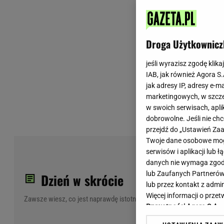
Wiadomości z Polski
Tenis
Plotki na topie
Sporty Walki
Niedziela handlowa
Siatkówka
Droga Użytkownicz
Informacje na bieżąco
PlusLiga
Metro Warszawa
Lekkoatletyka
jeśli wyrazisz zgodę klika
IAB, jak również Agora S
Duży Format
Kolarstwo
jak adresy IP, adresy e-m
Pogoda Warszawa
Bieganie
marketingowych, w szcze
Pogoda Kraków
Trening - ćwiczenia
w swoich serwisach, aplik
Pogoda Gdańsk
Ćwiczenia
dobrowolne. Jeśli nie ch
Pogoda Poznań
Dieta - Odżywianie
przejdź do „Ustawień Z
Twoje dane osobowe mogą
Pogoda Wrocław
Jak schudnąć?
Świ
serwisów i aplikacji lub
Gazeta na X
Sport - Fitness
Sab
danych nie wymaga zgody 
Fitness
lub Zaufanych Partnerów
Dzień w skrócie
F1 - Formuła 1
lub przez kontakt z admi
Więcej informacji o prz
Zawsze wiesz, co jest naprawdę istotne
Prywatności Agora S.A.