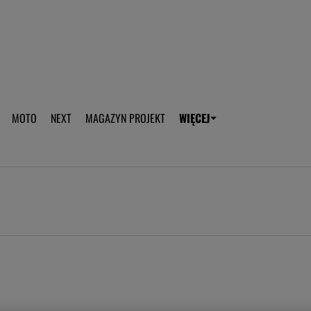
aplikację Gazeta - Android
Pobierz aplikację Gazeta -
MOTO
NEXT
MAGAZYN PROJEKT
WIĘCEJ
T
PLOTEK
SPORT.PL
HOROSKOPY
WEEKEND
TOK FM
WYBORC
ROZRYWKA
ŻYCIE I STYL
Gwiazdy Mundialu
Fryzury
Plotek
Makijaż
Gry online
Magia - Ciekawo
Historie
Wiadomości - 
WAGs
Sposób na za d
Anna Lewandowska
Gorączka u dzi