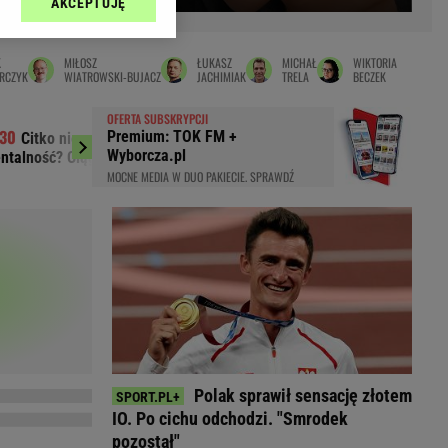
AKCEPTUJĘ
l sp. z o.o., jej
Zielona Góra
ić swoje preferencje
arzania danych poprzez
MAGAZYNY
K
MIŁOSZ
ŁUKASZ
MICHAŁ
WIKTORIA
ych”. Zmiana ustawień
RCZYK
WIATROWSKI-BUJACZ
JACHIMIAK
TRELA
BECZEK
syny
Kuchnia
OFERTA SUBSKRYPCJI
a
Wysokie Obcasy
Premium: TOK FM +
Citko nie wytrzymał. "Ta polska
Zaorał nowy asf
ach:
Wyborcza.pl
ntalność? Ciągłe narzekanie i jęczenie"
do aresztu
y
 celów identyfikacji.
MOCNE MEDIA W DUO PAKIECIE. SPRAWDŹ
omiar reklam i treści,
rynarka
enka za 29zł
zula
 wide
y
to
kim obcasie
Polak sprawił sensację złotem
IO. Po cichu odchodzi. "Smrodek
pozostał"