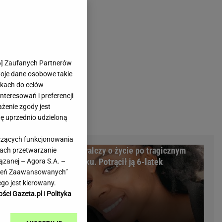
rmienia
Gliwice
Kielce
hodowe
Kraków
Lublin
Łódź
6
] Zaufanych Partnerów
woje dane osobowe takie
Olsztyn
likach do celów
Opole
teresowań i preferencji
e
Płock
ażenie zgody jest
we
Poznań
dę uprzednio udzieloną
Radom
yczących funkcjonowania
Rzeszów
la Polski.
Miss walczy o życie po tragicznym
kach przetwarzanie
inowe
Sosnowiec
mperatury?
wypadku. Potrącił ją 6-latek
ązanej – Agora S.A. –
inowe
Szczecin
awień Zaawansowanych”
Melo Radio
Toruń
go jest kierowany.
Trójmiasto
ości Gazeta.pl
i
Polityka
Warszawa
Wrocław