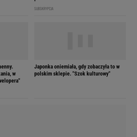
LED
SUBSKRYPCJA
henny.
Japonka oniemiała, gdy zobaczyła to w
ania, w
polskim sklepie. "Szok kulturowy"
welopera"
du
Rodzina
łodnych
Wakacje
Sennik