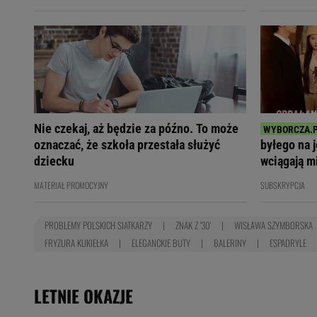
Nie czekaj, aż będzie za późno. To może
oznaczać, że szkoła przestała służyć
byłego na 
dziecku
wciągają m
MATERIAŁ PROMOCYJNY
SUBSKRYPCJA
PROBLEMY POLSKICH SIATKARZY
ZNAK Z '30'
WISŁAWA SZYMBORSKA
FRYZURA KUKIEŁKA
ELEGANCKIE BUTY
BALERINY
ESPADRYLE
LETNIE OKAZJE