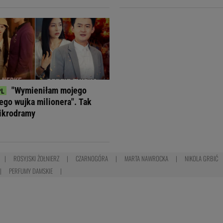
"Wymieniłam mojego
jego wujka milionera". Tak
ikrodramy
ROSYJSKI ŻOŁNIERZ
CZARNOGÓRA
MARTA NAWROCKA
NIKOLA GRBIĆ
PERFUMY DAMSKIE