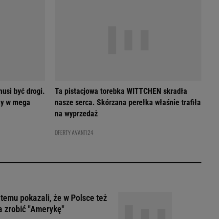
usi być drogi.
Ta pistacjowa torebka WITTCHEN skradła
my w mega
nasze serca. Skórzana perełka właśnie trafiła
na wyprzedaż
OFERTY AVANTI24
 temu pokazali, że w Polsce też
 zrobić "Amerykę"