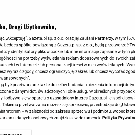
Meghan Markle
Krzesełka do ka
Magda Gessler
Łóżka dla dzieci
Barbara Kurdej-Szatan
Foteliki samoc
ko, Drogi Użytkowniku,
Księżna Kate
Przepisy
Porady
Jak zrobić?
jąc „Akceptuję”, Gazeta.pl sp. z o.o. oraz jej Zaufani Partnerzy, w tym [
67
.A. będąca spółką powiązaną z Gazeta.pl sp. z o.o., będą przetwarzać T
Na czasie
Grzyby
ail czy identyfikatory plików cookie lub inne informacje zapisane w tych p
Memy
Koronawirus
gólności na potrzeby wyświetlania reklam dopasowanych do Twoich zain
Radio Zet
Porady - Zdrowi
acjach i w Internecie lub personalizacji treści w nich wyświetlanych. Wyr
Radio Pogoda
Sukienki jeanso
cesz wyrazić zgody, chcesz ograniczyć jej zakres lub chcesz wycofać zgo
Radio internetowe
Torebki worki
aawansowanych”.
 być przetwarzane także do celów badania i mierzenia informacji dot
Rock Radio
Życzenia
atowe media wydały werdykt ws.
Amerykańska prognoza d
 łączone z danymi dot. świadczonych Tobie usług. W określonych przypad
Złote Przeboje
Życzenia urodz
alenki. "Sięga dna"
Padnie nowy rekord te
i odbywa się w oparciu o uzasadniony interes Gazeta.pl, jej spółki powi
Chillizet - radio internetowe
Życzenia imien
. Takiemu przetwarzaniu możesz się sprzeciwić, przechodząc do „Ust
Podcasty
Newsy, plotki - 
nistratorem – w zależności od zakresu sprzeciwu i podmiotu, wobec które
E-booki - Audiobooki
Lifestyle
etwarzaniu danych osobowych znajdziesz w dokumencie
Polityka Prywatn
Planeta.pl
Co obejrzeć