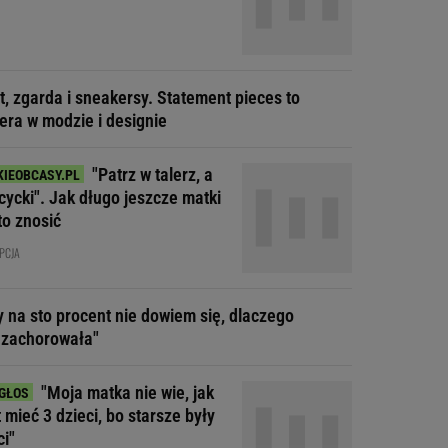
t, zgarda i sneakersy. Statement pieces to
era w modzie i designie
"Patrz w talerz, a
cycki". Jak długo jeszcze matki
to znosić
PCJA
y na sto procent nie dowiem się, dlaczego
 zachorowała"
"Moja matka nie wie, jak
t mieć 3 dzieci, bo starsze były
ci"