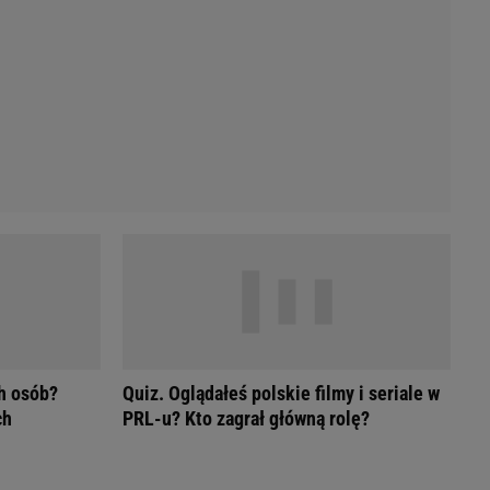
Przetargi
Licytacje komornicze
Komputery Forum
Alkomat online
Kalkulator opłacalności LPG
Przelicznik cm na cale i stopy
Kalkulator momentu obrotowego
Kalkulator mocy
Kalkulator zużycia paliwa
Kalkulator rozmiaru opon
Przelicznik mile na kilometry
h osób?
Quiz. Oglądałeś polskie filmy i seriale w
ch
PRL-u? Kto zagrał główną rolę?