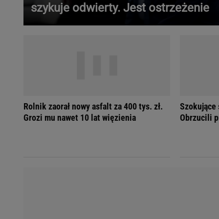
szykuje odwierty. Jest ostrzeżenie
Ładowanie samochodu elektrycznego
Filtr cząstek stałych
Brzydki zapach w samochodzie
Numer Vin
Ogłoszenia motoryzacyjne
Waluty
Komunikaty
Opel Meriva
Rolnik zaorał nowy asfalt za 400 tys. zł.
Szokujące 
Toyota Auris
Grozi mu nawet 10 lat więzienia
Obrzucili p
Toyota Avensis
Jeep Grand Cherokee
POPULARNE TEMATY
Liga Mistrzów
Legia Warszawa
Liga Europy
Paszport Covidowy
Piłka Nożna
Wczasy w górach