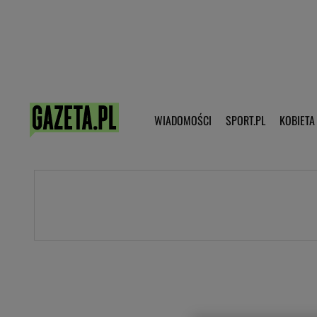
Poczta - Logowanie
Pobierz 
WIADOMOŚCI
SPORT.PL
KOBIETA
DZIECKO
KOBIETA
KULTURA
NEX
WIADOMOŚCI
SPORT
G.PL
Skoki narciarskie
Haps.pl
Ekstraklasa
Wiadomości ze świata
Bundesliga
Sport wiadomości
Liga Mistrzów
Horoskop
Liga Europy
Papież Franiszek
Koszykówka