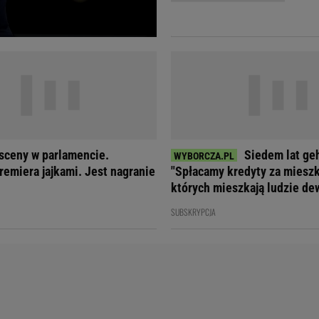
Telewizor LG O
sceny w parlamencie.
Siedem lat ge
remiera jajkami. Jest nagranie
"Spłacamy kredyty za mieszk
których mieszkają ludzie de
SUBSKRYPCJA
Doda
Kalkulator Poro
Magda Gessler
Kalendarz dni p
Agnieszka Woźniak-Starak
Kalendarz ciąży