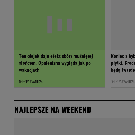
Ten olejek daje efekt skóry muśniętej
Koniec z hy
słońcem. Opalenizna wygląda jak po
płytki. Prod
wakacjach
będą twarde
OFERTY AVANTI24
OFERTY AVANTI24
NAJLEPSZE NA WEEKEND