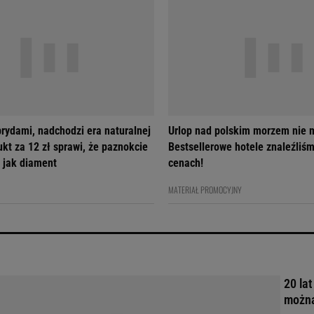
brydami, nadchodzi era naturalnej
Urlop nad polskim morzem nie m
ukt za 12 zł sprawi, że paznokcie
Bestsellerowe hotele znaleźliś
 jak diament
cenach!
MATERIAŁ PROMOCYJNY
20 lat
można