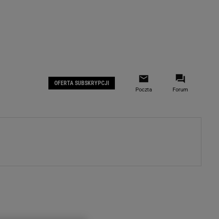
 IOS
Gazeta.pl na Facebooku
OFERTA SUBSKRYPCJI
Poczta
Forum
ZA
WYDARZENIA GOSPODARCZE
LOKALNE
Białystok
Bielsko-Biała
stki
Bydgoszcz
moda
Częstochowa
uże buty
Gorzów Wielkopolski
ecka
Katowice