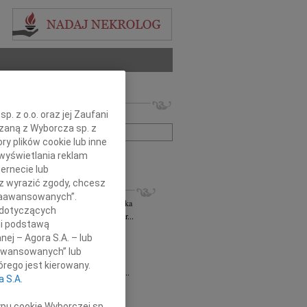
 nekrologów i wspomnień
. z o.o. oraz jej Zaufani
zwisko lub numer ogłoszenia:
ązaną z Wyborcza sp. z
ry plików cookie lub inne
wyświetlania reklam
+ szukanie zaawansowane
ernecie lub
sz wyrazić zgody, chcesz
KROLOGI
 Zaawansowanych”.
rzata Kościelska
06.08.2026
cała Polska
 dotyczących
bokim smutkiem żegnam Panią Profesor...
li podstawą
 Rytel
31.07.2026
cała Polska
nej – Agora S.A. – lub
bokim żalem w sercu żegnamy naszą...
aawansowanych” lub
sław Gomułka
27.07.2026
cała Polska
rego jest kierowany.
bokim żalem przyjęliśmy wiadomość o...
a S.A.
Pilecki
17.07.2026
cała Polska
d Podkarpackiego Stowarzyszenia...
ypu cookie Wyborczej sp.