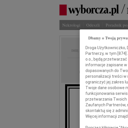
Nekrologi
Odeszli
Poradnik p
Dbamy o Twoją prywa
Zygmun
Droga Użytkowniczko, Dr
IMIĘ I NAZWISKO:
Partnerzy, w tym [
874
]
o.o., będą przetwarzać 
cała Polska
REGION:
informacje zapisane w
dopasowanych do Twoich
29.03.2018
DATA EMISJI:
personalizacji treści 
ograniczyć jej zakres
Twoje dane osobowe mo
funkcjonowania serwisó
przetwarzania Twoich da
Z głębokim b
Zaufanych Partnerów, 
skontaktuj się z admin
Zy
Więcej informacji znaj
Poprzez kliknięcie "Ak