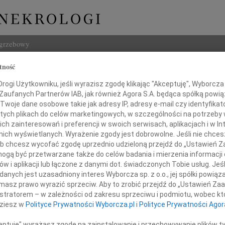
ogrzebowy
tność
Szukaj
t Rytka
ogi Użytkowniku, jeśli wyrazisz zgodę klikając "Akceptuję", Wyborcza sp
Imię i na
 Zaufanych Partnerów IAB, jak również Agora S.A. będąca spółką powi
Twoje dane osobowe takie jak adresy IP, adresy e-mail czy identyfikato
 tych plikach do celów marketingowych, w szczególności na potrzeby 
 zainteresowań i preferencji w swoich serwisach, aplikacjach i w Int
w nich wyświetlanych. Wyrażenie zgody jest dobrowolne. Jeśli nie chce
INNE NE
 lub chcesz wycofać zgodę uprzednio udzieloną przejdź do „Ustawień
Małgo
gą być przetwarzane także do celów badania i mierzenia informacji
Z głę
w i aplikacji lub łączone z danymi dot. świadczonych Tobie usług. Jeś
Marta
nych jest uzasadniony interes Wyborcza sp. z o.o., jej spółki powiąza
ólem przyjęliśmy wiadomość o śmierci
Z głę
masz prawo wyrazić sprzeciw. Aby to zrobić przejdź do „Ustawień Z
Stani
istratorem – w zależności od zakresu sprzeciwu i podmiotu, wobec któ
Z głę
gmunta Rytki
dziesz w
Polityce Prywatności Wyborcza.pl
i
Polityce Prywatności Agor
Adam 
Zarzą
ceptuję" wyrażasz zgodę na zainstalowanie i przechowywanie plików t