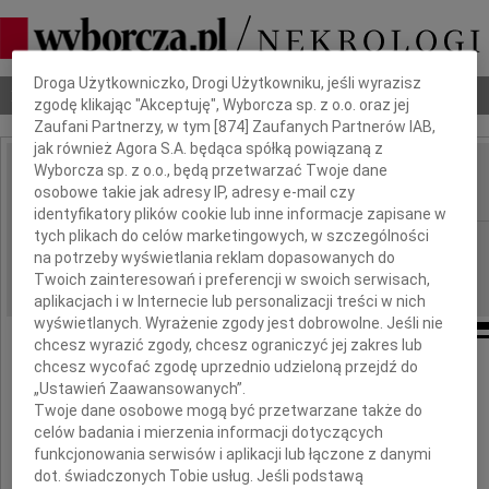
Dbamy o Twoją prywatność
Droga Użytkowniczko, Drogi Użytkowniku, jeśli wyrazisz
Nekrologi
Odeszli
Poradnik pogrzebowy
zgodę klikając "Akceptuję", Wyborcza sp. z o.o. oraz jej
Zaufani Partnerzy, w tym [
874
] Zaufanych Partnerów IAB,
jak również Agora S.A. będąca spółką powiązaną z
Wyborcza sp. z o.o., będą przetwarzać Twoje dane
Leszek Allerhand
osobowe takie jak adresy IP, adresy e-mail czy
IMIĘ I NAZWISKO:
identyfikatory plików cookie lub inne informacje zapisane w
tych plikach do celów marketingowych, w szczególności
cała Polska, Kraków
REGION:
na potrzeby wyświetlania reklam dopasowanych do
05.04.2018
DATA EMISJI:
Twoich zainteresowań i preferencji w swoich serwisach,
aplikacjach i w Internecie lub personalizacji treści w nich
wyświetlanych. Wyrażenie zgody jest dobrowolne. Jeśli nie
chcesz wyrazić zgody, chcesz ograniczyć jej zakres lub
chcesz wycofać zgodę uprzednio udzieloną przejdź do
Z żalem żegnamy
„Ustawień Zaawansowanych”.
zmarłego 3 kwietnia 2018 w Zakopanem
Twoje dane osobowe mogą być przetwarzane także do
celów badania i mierzenia informacji dotyczących
bł.p.
funkcjonowania serwisów i aplikacji lub łączone z danymi
dot. świadczonych Tobie usług. Jeśli podstawą