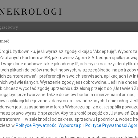
ogrzebowy
tność
Szukaj
 Bogacz
ogi Użytkowniku, jeśli wyrazisz zgodę klikając "Akceptuję", Wyborcza sp
Imię i na
 Zaufanych Partnerów IAB, jak również Agora S.A. będąca spółką powi
Twoje dane osobowe takie jak adresy IP, adresy e-mail czy identyfikato
ów
 tych plikach do celów marketingowych, w szczególności na potrzeby 
 zainteresowań i preferencji w swoich serwisach, aplikacjach i w Int
w nich wyświetlanych. Wyrażenie zgody jest dobrowolne. Jeśli nie chce
INNE NE
 lub chcesz wycofać zgodę uprzednio udzieloną przejdź do „Ustawień
Małgo
gą być przetwarzane także do celów badania i mierzenia informacji
Z głę
w i aplikacji lub łączone z danymi dot. świadczonych Tobie usług. Jeś
03.0
ębokim żalem zawiadamiamy,
nych jest uzasadniony interes Wyborcza sp. z o.o., jej spółki powiąza
Dla B
ietnia 2018 roku, po ciężkiej chorobie,
masz prawo wyrazić sprzeciw. Aby to zrobić przejdź do „Ustawień Z
Marta
odszedł od nas
istratorem – w zależności od zakresu sprzeciwu i podmiotu, wobec któ
Z głę
dziesz w
Polityce Prywatności Wyborcza.pl
i
Polityce Prywatności Agor
Stani
prof. dr hab. inż.
Z głę
ceptuję" wyrażasz zgodę na zainstalowanie i przechowywanie plików t