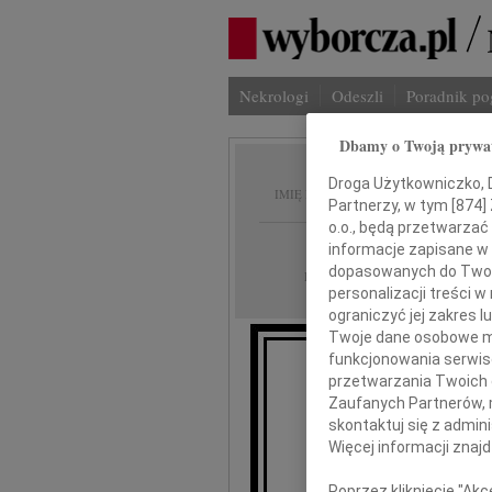
Nekrologi
Odeszli
Poradnik p
Dbamy o Twoją prywa
Roman
Droga Użytkowniczko, Dr
IMIĘ I NAZWISKO:
Partnerzy, w tym [
874
]
o.o., będą przetwarzać 
cała Polska, Krak
REGION:
informacje zapisane w
dopasowanych do Twoich
07.04.2018
DATA EMISJI:
personalizacji treści 
ograniczyć jej zakres
Twoje dane osobowe mo
funkcjonowania serwisó
Z gł
przetwarzania Twoich da
że w dniu 3 kw
Zaufanych Partnerów, 
skontaktuj się z admin
Więcej informacji znaj
Poprzez kliknięcie "Ak