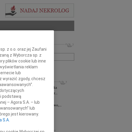
 nekrologów i wspomnień
. z o.o. oraz jej Zaufani
zwisko lub numer ogłoszenia:
ązaną z Wyborcza sp. z
ry plików cookie lub inne
wyświetlania reklam
+ szukanie zaawansowane
ernecie lub
sz wyrazić zgody, chcesz
KROLOGI
 Zaawansowanych”.
rzata Kościelska
06.08.2026
cała Polska
 dotyczących
bokim smutkiem żegnam Panią Profesor...
li podstawą
8.2026
Kraków
nej – Agora S.A. – lub
asi Domek, Dora i Klaudiusz, Eliza, Gwo,...
aawansowanych” lub
 Rytel
31.07.2026
cała Polska
rego jest kierowany.
bokim żalem w sercu żegnamy naszą...
a S.A.
sław Gomułka
27.07.2026
cała Polska
bokim żalem przyjęliśmy wiadomość o...
ypu cookie Wyborczej sp.