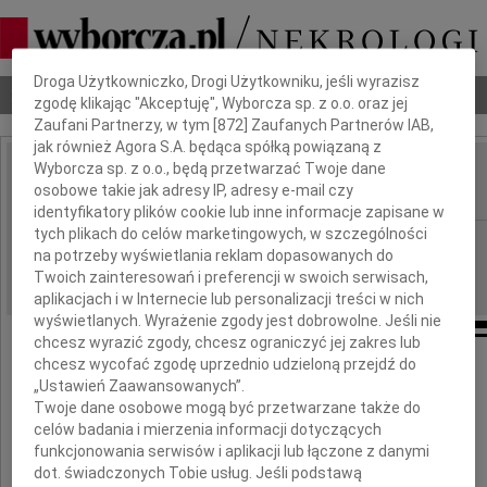
Dbamy o Twoją prywatność
Droga Użytkowniczko, Drogi Użytkowniku, jeśli wyrazisz
Nekrologi
Odeszli
Poradnik pogrzebowy
zgodę klikając "Akceptuję", Wyborcza sp. z o.o. oraz jej
Zaufani Partnerzy, w tym [
872
] Zaufanych Partnerów IAB,
jak również Agora S.A. będąca spółką powiązaną z
Wyborcza sp. z o.o., będą przetwarzać Twoje dane
Zbigniew Łapiński
osobowe takie jak adresy IP, adresy e-mail czy
IMIĘ I NAZWISKO:
identyfikatory plików cookie lub inne informacje zapisane w
tych plikach do celów marketingowych, w szczególności
cała Polska
REGION:
na potrzeby wyświetlania reklam dopasowanych do
09.04.2018
DATA EMISJI:
Twoich zainteresowań i preferencji w swoich serwisach,
aplikacjach i w Internecie lub personalizacji treści w nich
wyświetlanych. Wyrażenie zgody jest dobrowolne. Jeśli nie
chcesz wyrazić zgody, chcesz ograniczyć jej zakres lub
chcesz wycofać zgodę uprzednio udzieloną przejdź do
„Ustawień Zaawansowanych”.
2 kwietnia 2018 roku
Twoje dane osobowe mogą być przetwarzane także do
zmarł w wieku 70 lat
celów badania i mierzenia informacji dotyczących
funkcjonowania serwisów i aplikacji lub łączone z danymi
dot. świadczonych Tobie usług. Jeśli podstawą