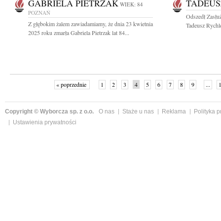
GABRIELA PIETRZAK
TADEUS
WIEK: 84
POZNAŃ
Odszedł Zasłuż
Z głębokim żalem zawiadamiamy, że dnia 23 kwietnia
Tadeusz Rychl
2025 roku zmarła Gabriela Pietrzak lat 84...
« poprzednie
1
2
3
4
5
6
7
8
9
...
Copyright © Wyborcza sp. z o.o.
O nas
Staże u nas
Reklama
Polityka 
Ustawienia prywatności