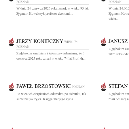
POZNAŃ
POZNAŃ
W dniu 24 czerwca 2025 roku zmarł, w wieku 93 lat,
W dniu 24.06.
Zygmunt Kowalczyk profesor ekonomi,...
Zygmunt Kowal
wielu...
JERZY KONIECZNY
JANUSZ
WIEK: 74
POZNAŃ
Z głębokim ża
Z głębokim smutkiem i żalem zawiadamiamy, że 5
2025 roku odsz
czerwca 2025 roku zmarł w wieku 74 lat Prof. dr...
PAWEŁ BRZOSTOWSKI
STEFAN
POZNAŃ
Po wielkich cierpieniach odszedłeś po cichutku, tak
Z głębokim sm
subtelnie jak żyłeś. Księga Twojego życia...
roku odszedł n