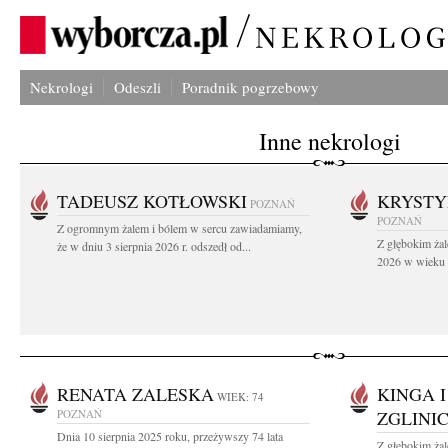
Nekrologi
Odeszli
Poradnik pogrzebowy
Inne nekrologi
TADEUSZ KOTŁOWSKI
KRYST
POZNAŃ
POZNAŃ
Z ogromnym żalem i bólem w sercu zawiadamiamy,
Z głębokim żal
że w dniu 3 sierpnia 2026 r. odszedł od...
2026 w wieku 9
RENATA ZALESKA
KINGA 
WIEK: 74
POZNAŃ
ZGLINI
Dnia 10 sierpnia 2025 roku, przeżywszy 74 lata
Z głębokim ża