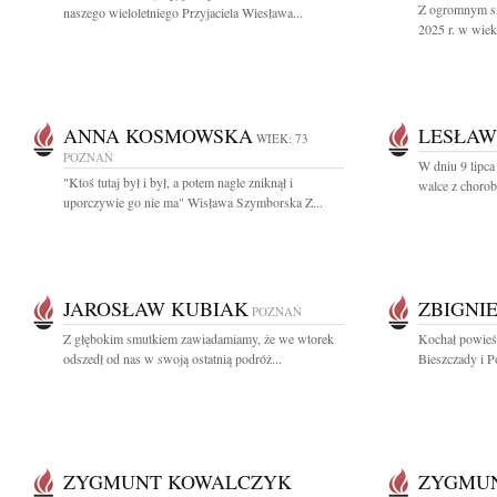
Z ogromnym sm
naszego wieloletniego Przyjaciela Wiesława...
2025 r. w wiek
ANNA KOSMOWSKA
LESŁAW
WIEK: 73
POZNAŃ
W dniu 9 lipca
"Ktoś tutaj był i był, a potem nagle zniknął i
walce z chorob
uporczywie go nie ma" Wisława Szymborska Z...
JAROSŁAW KUBIAK
ZBIGNI
POZNAŃ
Z głębokim smutkiem zawiadamiamy, że we wtorek
Kochał powieśc
odszedł od nas w swoją ostatnią podróż...
Bieszczady i P
ZYGMUNT KOWALCZYK
ZYGMU