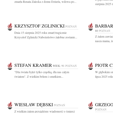
zmarła Renata Zaleska z domu Dziurla, wdowa po...
sierpnia 2025 r
KRZYSZTOF ZGLINICKI
BARBAR
POZNAŃ
80
POZNAŃ
Dnia 15 sierpnia 2025 roku zmarł tragicznie
Z żalem zawiad
Krzysztof Zglinicki Nabożeństwo żałobne zostanie...
nasza mama, żo
STEFAN KRAMER
PIOTR 
WIEK: 91
POZNAŃ
"Dla świata byłeś tylko cząstką, dla nas całym
W głębokim sm
światem". Z wielkim bólem i smutkiem...
lipca 2025 roku
WIESŁAW DĘBSKI
GRZEGO
POZNAŃ
POZNAŃ
Z wielkim żalem przyjęliśmy wiadomość o śmierci