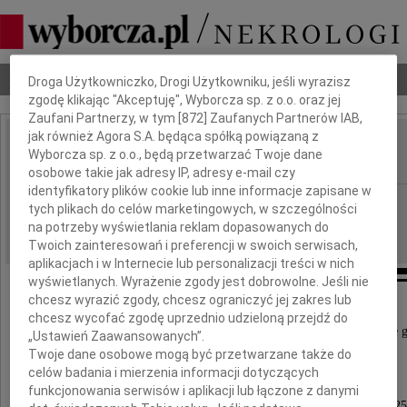
Dbamy o Twoją prywatność
Nekrologi
Odeszli
Poradnik pogrzebowy
Droga Użytkowniczko, Drogi Użytkowniku, jeśli wyrazisz
zgodę klikając "Akceptuję", Wyborcza sp. z o.o. oraz jej
Zaufani Partnerzy, w tym [
872
] Zaufanych Partnerów IAB,
jak również Agora S.A. będąca spółką powiązaną z
Anna Kosmowska
Wyborcza sp. z o.o., będą przetwarzać Twoje dane
IMIĘ I NAZWISKO:
osobowe takie jak adresy IP, adresy e-mail czy
identyfikatory plików cookie lub inne informacje zapisane w
Poznań
REGION:
tych plikach do celów marketingowych, w szczególności
14.07.2025
na potrzeby wyświetlania reklam dopasowanych do
DATA EMISJI:
Twoich zainteresowań i preferencji w swoich serwisach,
aplikacjach i w Internecie lub personalizacji treści w nich
wyświetlanych. Wyrażenie zgody jest dobrowolne. Jeśli nie
chcesz wyrazić zgody, chcesz ograniczyć jej zakres lub
chcesz wycofać zgodę uprzednio udzieloną przejdź do
"Ktoś tutaj był i był, a potem nagle zniknął i uporczywie 
„Ustawień Zaawansowanych”.
Twoje dane osobowe mogą być przetwarzane także do
Wisława Szymborska
celów badania i mierzenia informacji dotyczących
funkcjonowania serwisów i aplikacji lub łączone z danymi
Z wielkim żalem zawiadamiamy, że dnia 8 lipca 2025