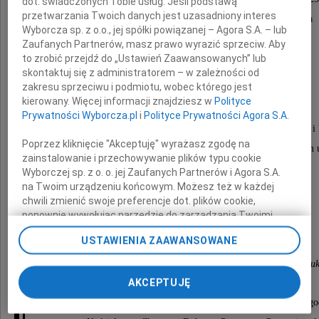
dot. świadczonych Tobie usług. Jeśli podstawą
przetwarzania Twoich danych jest uzasadniony interes
odeszła nasza ukochana Żona, Mama i Babcia
Wyborcza sp. z o.o., jej spółki powiązanej – Agora S.A. – lub
Zaufanych Partnerów, masz prawo wyrazić sprzeciw. Aby
Anna Kosmowska
to zrobić przejdź do „Ustawień Zaawansowanych” lub
skontaktuj się z administratorem – w zależności od
zakresu sprzeciwu i podmiotu, wobec którego jest
lat 73
kierowany. Więcej informacji znajdziesz w
Polityce
Prywatności Wyborcza.pl
i
Polityce Prywatności Agora S.A.
dla rodziny i przyjaciół Asia, Ania, Hanka, Tolunia, Mamuś i
Poprzez kliknięcie "Akceptuję" wyrażasz zgodę na
Anioł o ogromnym sercu, pełnym dobroci i miłości oraz z wiecznym 
zainstalowanie i przechowywanie plików typu cookie
Wyborczej sp. z o. o. jej Zaufanych Partnerów i Agora S.A.
na Twoim urządzeniu końcowym. Możesz też w każdej
Będziesz zawsze z nami.
chwili zmienić swoje preferencje dot. plików cookie,
ponownie wywołując narzędzie do zarządzania Twoimi
Pogrążeniu w smutku
preferencjami dot. przetwarzania danych poprzez
USTAWIENIA ZAAWANSOWANE
odnośnik „Ustawienia prywatności” w stopce serwisu i
przechodząc do sekcji „Ustawienia zaawansowane”.
mąż Piotr, córki Magda i Agata oraz zięciowie i wnu
Zmiana ustawień plików cookie możliwa jest także za
AKCEPTUJĘ
pomocą ustawień przeglądarki.
Msza pogrzebowa odbędzie się dnia 16 lipca 2025 roku o go
My, nasi Zaufani Partnerzy i Agora S.A. możemy