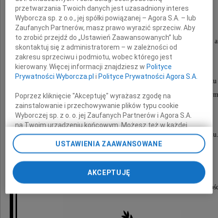
Grzegorz Marszałek
przetwarzania Twoich danych jest uzasadniony interes
Wyborcza sp. z o.o., jej spółki powiązanej – Agora S.A. – lub
Zaufanych Partnerów, masz prawo wyrazić sprzeciw. Aby
to zrobić przejdź do „Ustawień Zaawansowanych” lub
Ukochany Mąż i Tata, zasłużony dla polskiej kultury ar
skontaktuj się z administratorem – w zależności od
pedagog i nietuzinkowy człowiek.
zakresu sprzeciwu i podmiotu, wobec którego jest
kierowany. Więcej informacji znajdziesz w
Polityce
Prywatności Wyborcza.pl
i
Polityce Prywatności Agora S.A.
Msza Święta Żałobna zostanie odprawiona 24 lipca 2025 roku
w Kościele Najświętszego Serca Pana Jezusa w Suchym
Poprzez kliknięcie "Akceptuję" wyrażasz zgodę na
zainstalowanie i przechowywanie plików typu cookie
Wyborczej sp. z o. o. jej Zaufanych Partnerów i Agora S.A.
Ostatnie pożegnanie nastąpi o godz. 13:00
na Twoim urządzeniu końcowym. Możesz też w każdej
na Cmentarzu parafialnym Morasko w Poznaniu
chwili zmienić swoje preferencje dot. plików cookie,
USTAWIENIA ZAAWANSOWANE
ponownie wywołując narzędzie do zarządzania Twoimi
preferencjami dot. przetwarzania danych poprzez
Żona Barbara i Córka Agata
odnośnik „Ustawienia prywatności” w stopce serwisu i
AKCEPTUJĘ
przechodząc do sekcji „Ustawienia zaawansowane”.
Zmiana ustawień plików cookie możliwa jest także za
Prosimy o nieskładanie kondolencji po uroczystośc
pomocą ustawień przeglądarki.
My, nasi Zaufani Partnerzy i Agora S.A. możemy