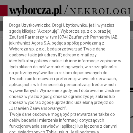
Dbamy o Twoją prywatność
Nekrologi
Odeszli
Poradnik pogrzebowy
Droga Użytkowniczko, Drogi Użytkowniku, jeśli wyrazisz
zgodę klikając "Akceptuję", Wyborcza sp. z o.o. oraz jej
Zaufani Partnerzy, w tym [
874
] Zaufanych Partnerów IAB,
jak również Agora S.A. będąca spółką powiązaną z
Grzegorz Marszałek
Wyborcza sp. z o.o., będą przetwarzać Twoje dane
IMIĘ I NAZWISKO:
osobowe takie jak adresy IP, adresy e-mail czy
identyfikatory plików cookie lub inne informacje zapisane w
Poznań
REGION:
tych plikach do celów marketingowych, w szczególności
na potrzeby wyświetlania reklam dopasowanych do
18.07.2025
DATA EMISJI:
Twoich zainteresowań i preferencji w swoich serwisach,
aplikacjach i w Internecie lub personalizacji treści w nich
wyświetlanych. Wyrażenie zgody jest dobrowolne. Jeśli nie
chcesz wyrazić zgody, chcesz ograniczyć jej zakres lub
chcesz wycofać zgodę uprzednio udzieloną przejdź do
Z ogromnym smutkiem zawiadamiamy,
„Ustawień Zaawansowanych”.
Twoje dane osobowe mogą być przetwarzane także do
że 14 lipca 2025 r. w wieku 79 lat odszedł od na
celów badania i mierzenia informacji dotyczących
funkcjonowania serwisów i aplikacji lub łączone z danymi
dot. świadczonych Tobie usług. Jeśli podstawą