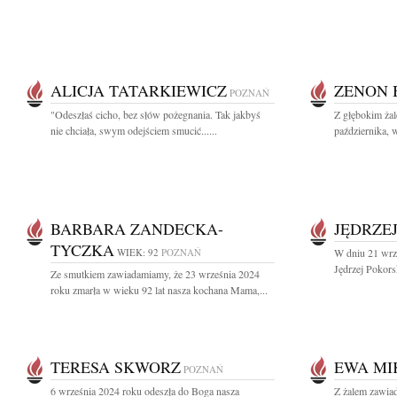
ALICJA TATARKIEWICZ
ZENON 
POZNAŃ
"Odeszłaś cicho, bez słów pożegnania. Tak jakbyś
Z głębokim ża
nie chciała, swym odejściem smucić......
października, 
BARBARA ZANDECKA-
JĘDRZE
TYCZKA
WIEK: 92
POZNAŃ
W dniu 21 wrz
Jędrzej Pokorsk
Ze smutkiem zawiadamiamy, że 23 września 2024
roku zmarła w wieku 92 lat nasza kochana Mama,...
TERESA SKWORZ
EWA MI
POZNAŃ
6 września 2024 roku odeszła do Boga nasza
Z żalem zawia