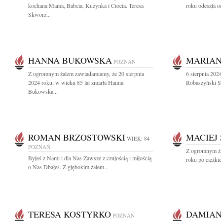
kochana Mama, Babcia, Kuzynka i Ciocia. Teresa
roku odeszła o
Skworz...
HANNA BUKOWSKA
MARIAN
POZNAŃ
Z ogromnym żalem zawiadamiamy, że 20 sierpnia
6 sierpnia 202
2024 roku, w wieku 85 lat zmarła Hanna
Robaszyński Sę
Bukowska...
ROMAN BRZOSTOWSKI
MACIEJ
WIEK: 84
POZNAŃ
Z ogromnym ża
Byłeś z Nami i dla Nas Zawsze z czułością i miłością
roku po ciężkie
o Nas Dbałeś. Z głębokim żalem...
TERESA KOSTYRKO
DAMIAN
POZNAŃ