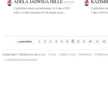
ADELA JADWIGA HILLE
KAZIMI
POZNAŃ
Z głębokim żalem zawiadamiamy, że 6 lipca 2024
Z głębokim ża
roku w wieku niespełna 99 lat zmarła nasza...
7 lipca 2024 r
« poprzednie
1
2
3
4
5
6
7
8
9
10
11
12
Copyright © Wyborcza sp. z o.o.
O nas
Staże u nas
Reklama
Polityka 
Ustawienia prywatności