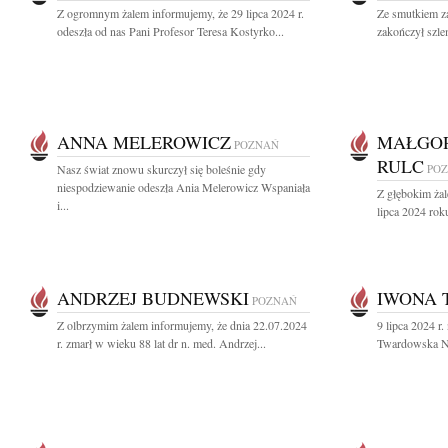
Z ogromnym żalem informujemy, że 29 lipca 2024 r.
Ze smutkiem z
odeszła od nas Pani Profesor Teresa Kostyrko...
zakończył szle
ANNA MELEROWICZ
MAŁGO
POZNAŃ
RULC
Nasz świat znowu skurczył się boleśnie gdy
PO
niespodziewanie odeszła Ania Melerowicz Wspaniała
Z głębokim ża
i...
lipca 2024 rok
ANDRZEJ BUDNEWSKI
IWONA
POZNAŃ
Z olbrzymim żalem informujemy, że dnia 22.07.2024
9 lipca 2024 r
r. zmarł w wieku 88 lat dr n. med. Andrzej...
Twardowska Nas