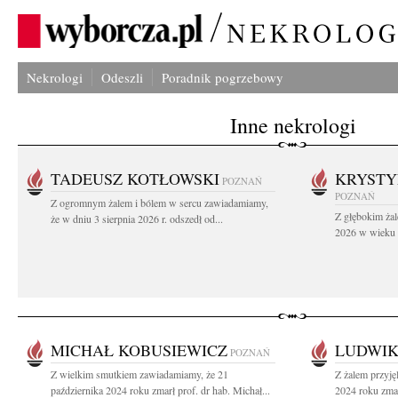
Nekrologi
Odeszli
Poradnik pogrzebowy
Inne nekrologi
TADEUSZ KOTŁOWSKI
KRYST
POZNAŃ
POZNAŃ
Z ogromnym żalem i bólem w sercu zawiadamiamy,
Z głębokim żal
że w dniu 3 sierpnia 2026 r. odszedł od...
2026 w wieku 9
MICHAŁ KOBUSIEWICZ
LUDWI
POZNAŃ
Z wielkim smutkiem zawiadamiamy, że 21
Z żalem przyję
października 2024 roku zmarł prof. dr hab. Michał...
2024 roku zmar