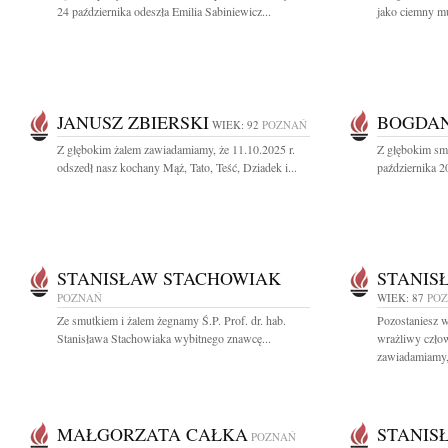
24 października odeszła Emilia Sabiniewicz...
jako ciemny mu
JANUSZ ZBIERSKI
BOGDAN
WIEK: 92
POZNAŃ
Z głębokim żalem zawiadamiamy, że 11.10.2025 r.
Z głębokim sm
odszedł nasz kochany Mąż, Tato, Teść, Dziadek i...
października 2
STANISŁAW STACHOWIAK
STANIS
POZNAŃ
WIEK: 87
PO
Ze smutkiem i żalem żegnamy Ś.P. Prof. dr. hab.
Pozostaniesz w
Stanisława Stachowiaka wybitnego znawcę...
wrażliwy czło
zawiadamiamy, 
MAŁGORZATA CAŁKA
STANIS
POZNAŃ