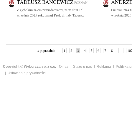
TADEUSZ BANCEWICZ
ANDRZE
POZNAŃ
Z głębokim żalem zawiadamiamy, że w dniu 15
Fiat voluntas 
września 2025 roku zmarł Prof. dr hab. Tadeusz...
września 2025 
« poprzednie
1
2
3
4
5
6
7
8
...
10
Copyright © Wyborcza sp. z o.o.
O nas
Staże u nas
Reklama
Polityka 
Ustawienia prywatności