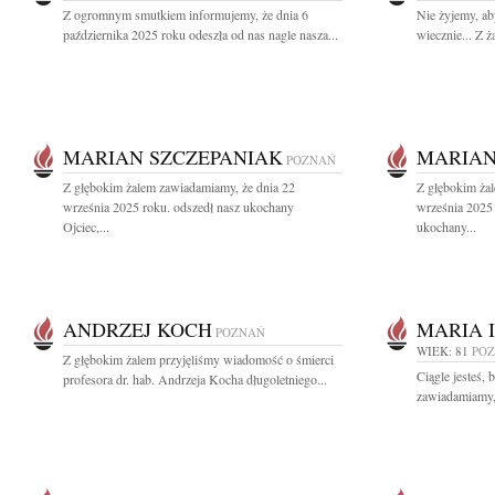
Z ogromnym smutkiem informujemy, że dnia 6
Nie żyjemy, ab
października 2025 roku odeszła od nas nagle nasza...
wiecznie... Z 
MARIAN SZCZEPANIAK
MARIAN
POZNAŃ
Z głębokim żalem zawiadamiamy, że dnia 22
Z głębokim ża
września 2025 roku. odszedł nasz ukochany
września 2025 
Ojciec,...
ukochany...
ANDRZEJ KOCH
MARIA 
POZNAŃ
WIEK: 81
PO
Z głębokim żalem przyjęliśmy wiadomość o śmierci
Ciągle jesteś, 
profesora dr. hab. Andrzeja Kocha długoletniego...
zawiadamiamy, 