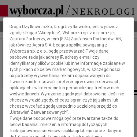
Dbamy o Twoją prywatność
Nekrologi
Odeszli
Poradnik pogrzebowy
Droga Użytkowniczko, Drogi Użytkowniku, jeśli wyrazisz
zgodę klikając "Akceptuję", Wyborcza sp. z o.o. oraz jej
Zaufani Partnerzy, w tym [
874
] Zaufanych Partnerów IAB,
jak również Agora S.A. będąca spółką powiązaną z
Stefan Kramer
Wyborcza sp. z o.o., będą przetwarzać Twoje dane
IMIĘ I NAZWISKO:
osobowe takie jak adresy IP, adresy e-mail czy
identyfikatory plików cookie lub inne informacje zapisane w
Poznań
REGION:
tych plikach do celów marketingowych, w szczególności
na potrzeby wyświetlania reklam dopasowanych do
07.08.2025
DATA EMISJI:
Twoich zainteresowań i preferencji w swoich serwisach,
aplikacjach i w Internecie lub personalizacji treści w nich
wyświetlanych. Wyrażenie zgody jest dobrowolne. Jeśli nie
chcesz wyrazić zgody, chcesz ograniczyć jej zakres lub
chcesz wycofać zgodę uprzednio udzieloną przejdź do
"Dla świata byłeś tylko cząstką,
„Ustawień Zaawansowanych”.
Twoje dane osobowe mogą być przetwarzane także do
dla nas całym światem".
celów badania i mierzenia informacji dotyczących
funkcjonowania serwisów i aplikacji lub łączone z danymi
dot. świadczonych Tobie usług. Jeśli podstawą