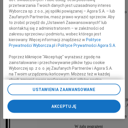
Z wielkim bólem i smutkiem zawiadamiamy,
przetwarzania Twoich danych jest uzasadniony interes
że w dniu 3 sierpnia 2025 roku
Wyborcza sp. z o.o., jej spółki powiązanej – Agora S.A. – lub
odszedł od nas na zawsze ukochany Mąż i Tato
Zaufanych Partnerów, masz prawo wyrazić sprzeciw. Aby
to zrobić przejdź do „Ustawień Zaawansowanych” lub
skontaktuj się z administratorem – w zależności od
zakresu sprzeciwu i podmiotu, wobec którego jest
kierowany. Więcej informacji znajdziesz w
Polityce
Prywatności Wyborcza.pl
i
Polityce Prywatności Agora S.A.
Poprzez kliknięcie "Akceptuję" wyrażasz zgodę na
Stefan Kramer
zainstalowanie i przechowywanie plików typu cookie
Wyborczej sp. z o. o. jej Zaufanych Partnerów i Agora S.A.
na Twoim urządzeniu końcowym. Możesz też w każdej
lat 91,
chwili zmienić swoje preferencje dot. plików cookie,
ponownie wywołując narzędzie do zarządzania Twoimi
artysta plastyk, architekt wnętrz
USTAWIENIA ZAAWANSOWANE
preferencjami dot. przetwarzania danych poprzez
odnośnik „Ustawienia prywatności” w stopce serwisu i
Pożegnanie nastąpi w sobotę 9 sierpnia, o godzinie 1
przechodząc do sekcji „Ustawienia zaawansowane”.
mszą pogrzebową w kościele pw. św. Jadwigi Śl. i św. Jakuba,
AKCEPTUJĘ
Zmiana ustawień plików cookie możliwa jest także za
Po mszy świętej odprowadzenie Zmarłego
pomocą ustawień przeglądarki.
na miejsce wiecznego spoczynku na cmentarzu parafialnym
My, nasi Zaufani Partnerzy i Agora S.A. możemy
W żalu pogrążeni