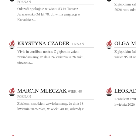
POZNAŃ
Z głębokim ża
Odszedł spokojnie w wieku 83 lat Tomasz
2026 roku odsz
Jaraczewski Od lat 70. ub.w. na emigracji w
Kanadzie z...
KRYSTYNA CZADER
OLGA 
POZNAŃ
Vivis in cordibus nostris Z głębokim żalem
Z głębokim żal
zawiadamiamy, że dnia 24 kwietnia 2026 roku,
wieku 95 lat o
otoczona...
MARCIN MLECZAK
LEOKAD
WIEK: 48
POZNAŃ
Z wielkim smu
Z żalem i smutkiem zawiadamiamy, że dnia 18
kwietnia 2026 
kwietnia 2026 roku, w wieku 48 lat, odszedł z...