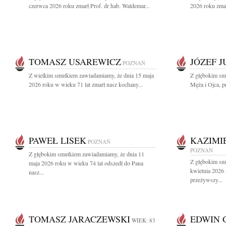
czerwca 2026 roku zmarł Prof. dr hab. Waldemar...
2026 roku zmar
TOMASZ USAREWICZ
JÓZEF 
POZNAŃ
Z wielkim smutkiem zawiadamiamy, że dnia 15 maja
Z głębokim sm
2026 roku w wieku 71 lat zmarł nasz kochany...
Męża i Ojca, pr
PAWEŁ LISEK
KAZIMI
POZNAŃ
POZNAŃ
Z głębokim smutkiem zawiadamiamy, że dnia 11
Z głębokim sm
maja 2026 roku w wieku 74 lat odszedł do Pana
kwietnia 2026
nasz...
przeżywszy...
TOMASZ JARACZEWSKI
EDWIN 
WIEK: 83