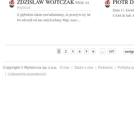
ZDZISŁAW WOJTCZAK
PIOTR 
WIEK: 84
POZNAŃ
Dnia 11. kwiet
Z głębokim żalem zawiadamiamy, że przeżywszy lat
UAM dr hab. P
84 odszedł od nas mój kochany Mąż, nasz...
1
2
3
4
5
6
...
107
następ
Copyright © Wyborcza sp. z o.o.
O nas
Staże u nas
Reklama
Polityka 
Ustawienia prywatności