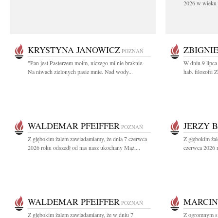
2026 w wieku 9
KRYSTYNA JANOWICZ
ZBIGNI
POZNAŃ
"Pan jest Pasterzem moim, niczego mi nie braknie.
W dniu 9 lipca
Na niwach zielonych pasie mnie. Nad wody...
hab. filozofii
WALDEMAR PFEIFFER
JERZY 
POZNAŃ
Z głębokim żalem zawiadamiamy, że dnia 7 czerwca
Z głębokim ża
2026 roku odszedł od nas nasz ukochany Mąż,...
czerwca 2026 r
WALDEMAR PFEIFFER
MARCIN
POZNAŃ
Z głębokim żalem zawiadamiamy, że w dniu 7
Z ogromnym sm