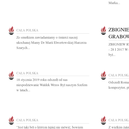
Marka...
ZBIGNI
CAŁA POLSKA
GRABO
Ze smutkiem zawiadamiamy o śmierci naszej
ukochanej Mamy Dr Marii Elwertowskiej Harcerza
ZBIGNIEW R
Szarych...
- 28 I 2017 W 
był...
CAŁA POLSKA
CAŁA POLSK
18 stycznia 2019 roku odszedł od nas
Odszedł Roman
niespodziewanie Waldek Wrzos Był naszym Szefem
kompozytor, p
w latach...
CAŁA POLSKA
CAŁA POLSK
"Jest taki ból o którym lepiej nie mówić, bowiem
Z wielkim żale