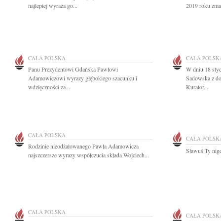
najlepiej wyraża go...
2019 roku zmar
CAŁA POLSKA
CAŁA POLSK
Panu Prezydentowi Gdańska Pawłowi
W dniu 18 styc
Adamowiczowi wyrazy głębokiego szacunku i
Sadowska z d
wdzięczności za...
Kurator...
CAŁA POLSKA
CAŁA POLSK
Rodzinie nieodżałowanego Pawła Adamowicza
Sławuś Ty nig
najszczersze wyrazy współczucia składa Wojciech...
CAŁA POLSKA
CAŁA POLSK