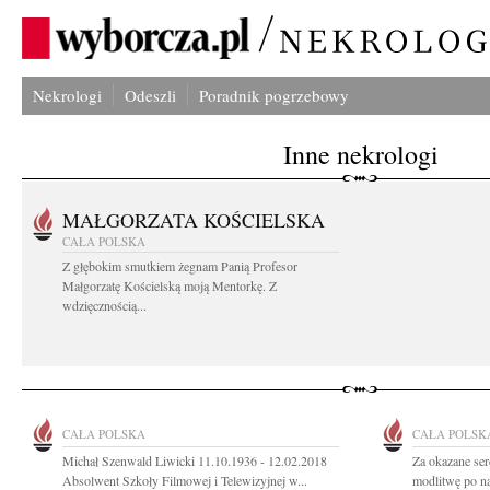
Nekrologi
Odeszli
Poradnik pogrzebowy
Inne nekrologi
MAŁGORZATA KOŚCIELSKA
CAŁA POLSKA
Z głębokim smutkiem żegnam Panią Profesor
Małgorzatę Kościelską moją Mentorkę. Z
wdzięcznością...
CAŁA POLSKA
CAŁA POLSK
Michał Szenwald Liwicki 11.10.1936 - 12.02.2018
Za okazane ser
Absolwent Szkoły Filmowej i Telewizyjnej w...
modlitwę po n