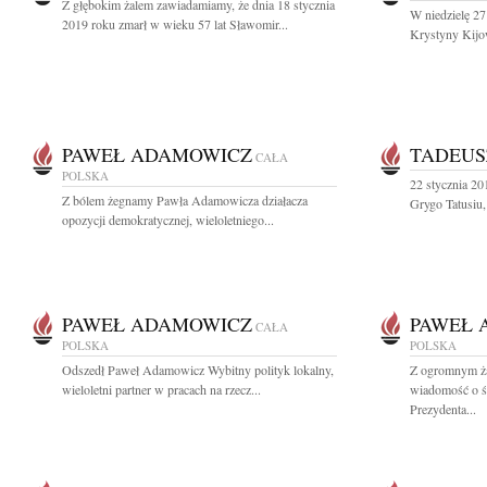
Z głębokim żalem zawiadamiamy, że dnia 18 stycznia
W niedzielę 27 
2019 roku zmarł w wieku 57 lat Sławomir...
Krystyny Kijo
PAWEŁ ADAMOWICZ
TADEUS
CAŁA
POLSKA
22 stycznia 20
Z bólem żegnamy Pawła Adamowicza działacza
Grygo Tatusiu,
opozycji demokratycznej, wieloletniego...
PAWEŁ ADAMOWICZ
PAWEŁ 
CAŁA
POLSKA
POLSKA
Odszedł Paweł Adamowicz Wybitny polityk lokalny,
Z ogromnym ża
wieloletni partner w pracach na rzecz...
wiadomość o 
Prezydenta...