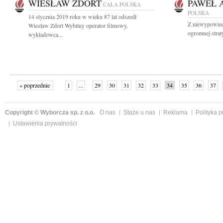
WIESŁAW ZDORT
PAWEŁ 
CAŁA POLSKA
POLSKA
14 stycznia 2019 roku w wieku 87 lat odszedł
Z niewypowied
Wiesław Zdort Wybitny operator filmowy,
ogromnej stra
wykładowca...
« poprzednie
1
...
29
30
31
32
33
34
35
36
37
»
Copyright © Wyborcza sp. z o.o.
O nas
Staże u nas
Reklama
Polityka 
Ustawienia prywatności