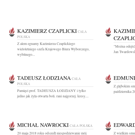
KAZIMIERZ CZAPLICKI
KAZIMI
CAŁA
POLSKA
CZAPLI
Z alem egnamy Kazimierza Czaplickiego
"Można odejść 
wieloletniego szefa Krajowego Biura Wyborczego,
Jan Twardowski
wybitnego...
TADEUSZ ŁODZIANA
EDMUND
CAŁA
POLSKA
Z głębokim sm
Pamięci prof. TADEUSZA ŁODZIANY i tylko
października 2
jedno jak żyła otwarta boli. rani najgorzej. kresy....
MICHAŁ NAWROCKI
EDWAR
CAŁA POLSKA
20 maja 2018 roku odszedł niespodziewanie mój
Z wielkim sm