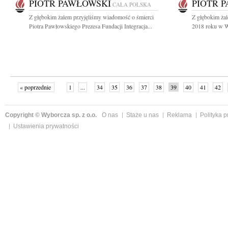
PIOTR PAWŁOWSKI
PIOTR 
CAŁA POLSKA
Z głębokim żalem przyjęliśmy wiadomość o śmierci
Z głębokim żal
Piotra Pawłowskiego Prezesa Fundacji Integracja...
2018 roku w W
« poprzednie
1
...
34
35
36
37
38
39
40
41
42
»
Copyright © Wyborcza sp. z o.o.
O nas
Staże u nas
Reklama
Polityka 
Ustawienia prywatności