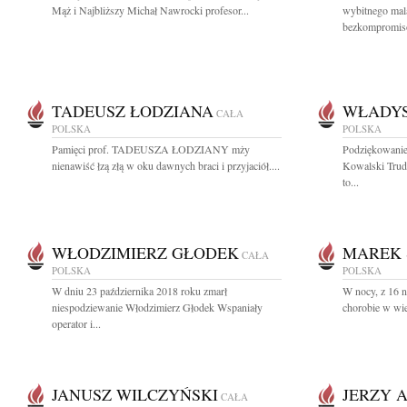
Mąż i Najbliższy Michał Nawrocki profesor...
wybitnego mala
bezkompromis
TADEUSZ ŁODZIANA
WŁADYS
CAŁA
POLSKA
POLSKA
Pamięci prof. TADEUSZA ŁODZIANY mży
Podziękowanie
nienawiść łzą złą w oku dawnych braci i przyjaciół....
Kowalski Trudn
to...
WŁODZIMIERZ GŁODEK
MAREK 
CAŁA
POLSKA
POLSKA
W dniu 23 października 2018 roku zmarł
W nocy, z 16 na
niespodziewanie Włodzimierz Głodek Wspaniały
chorobie w wie
operator i...
JANUSZ WILCZYŃSKI
JERZY 
CAŁA