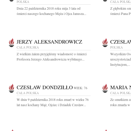
POLSKA
CAŁA POLSK
Dnia 22 października 2018 roku mija 3 lata od
Z głębokim sm
śmierci naszego kochanego Męża i Ojca Janusza...
śmierci Pana P
JERZY ALEKSANDROWICZ
CZESŁA
CAŁA POLSKA
POLSKA
Z wielkim żalem przyjęliśmy wiadomość o śmierci
Wszystkim Os
Profesora Jerzego Aleksandrowicza wybitnego...
uroczystościa
Instytucjom,...
CZESŁAW DONDZIŁŁO
MARIA 
WIEK: 76
CAŁA POLSKA
CAŁA POLSK
W dniu 9 października 2018 roku zmarł w wieku 76
Ze smutkiem z
lat nasz kochany Mąż, Ojciec i Dziadek Czesław...
roku zmarła w 