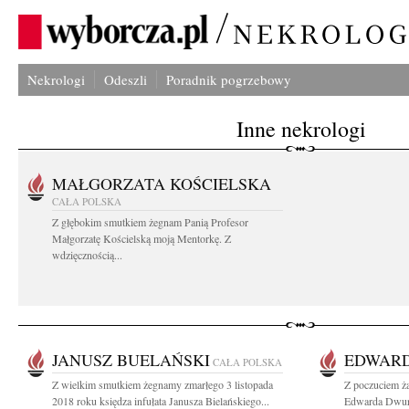
Nekrologi
Odeszli
Poradnik pogrzebowy
Inne nekrologi
MAŁGORZATA KOŚCIELSKA
CAŁA POLSKA
Z głębokim smutkiem żegnam Panią Profesor
Małgorzatę Kościelską moją Mentorkę. Z
wdzięcznością...
JANUSZ BUELAŃSKI
EDWAR
CAŁA POLSKA
Z wielkim smutkiem żegnamy zmarłego 3 listopada
Z poczuciem ża
2018 roku księdza infułata Janusza Bielańskiego...
Edwarda Dwurni