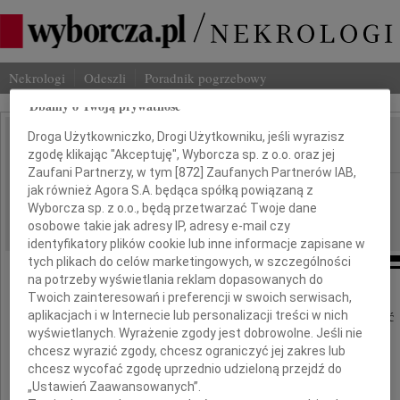
Nekrologi
Odeszli
Poradnik pogrzebowy
Dbamy o Twoją prywatność
Droga Użytkowniczko, Drogi Użytkowniku, jeśli wyrazisz
zgodę klikając "Akceptuję", Wyborcza sp. z o.o. oraz jej
IMIĘ I NAZWISKO:
Zaufani Partnerzy, w tym [
872
] Zaufanych Partnerów IAB,
cała Polska
jak również Agora S.A. będąca spółką powiązaną z
REGION:
Wyborcza sp. z o.o., będą przetwarzać Twoje dane
13.05.2019
DATA EMISJI:
osobowe takie jak adresy IP, adresy e-mail czy
identyfikatory plików cookie lub inne informacje zapisane w
tych plikach do celów marketingowych, w szczególności
na potrzeby wyświetlania reklam dopasowanych do
Twoich zainteresowań i preferencji w swoich serwisach,
aplikacjach i w Internecie lub personalizacji treści w nich
Z głębokim smutkiem przyjęliśmy wiadomość
wyświetlanych. Wyrażenie zgody jest dobrowolne. Jeśli nie
o śmierci
chcesz wyrazić zgody, chcesz ograniczyć jej zakres lub
chcesz wycofać zgodę uprzednio udzieloną przejdź do
„Ustawień Zaawansowanych”.