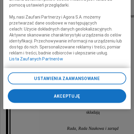
pomocą ustawień przeglądarki.
Naszą radością był fakt, że był przyjacielem naszej Fu
My, nasi Zaufani Partnerzy i Agora S.A. możemy
przetwarzać dane osobowe w następujących
celach:
Użycie dokładnych danych geolokalizacyjnych.
Aktywne skanowanie charakterystyki urządzenia do celów
Z wielkim żalem żegnamy
identyfikacji. Przechowywanie informacji na urządzeniu lub
dostęp do nich. Spersonalizowane reklamy i treści, pomiar
Pana Profesora Romana Kaliszana
reklam i treści, badnie odbiorców i ulepszanie usług.
Lista Zaufanych Partnerów
Wyrazy szczerego współczucia
USTAWIENIA ZAAWANSOWANE
Rodzinie i Najbliższym
AKCEPTUJĘ
składają
Rada, Rada Naukowa i zarząd