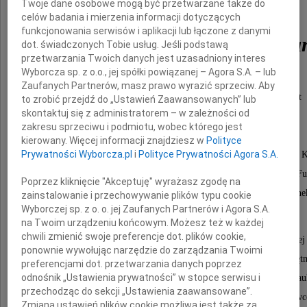
Twoje dane osobowe mogą być przetwarzane także do
Prof. dr hab.
celów badania i mierzenia informacji dotyczących
funkcjonowania serwisów i aplikacji lub łączone z danymi
Romana Józefa Kalisza
dot. świadczonych Tobie usług. Jeśli podstawą
przetwarzania Twoich danych jest uzasadniony interes
Wyborcza sp. z o.o., jej spółki powiązanej – Agora S.A. – lub
Zaufanych Partnerów, masz prawo wyrazić sprzeciw. Aby
Naukowa Fundacja Polpharmy miała zaszczyt
to zrobić przejdź do „Ustawień Zaawansowanych” lub
skontaktuj się z administratorem – w zależności od
od lat współpracować z Panem Profesorem
zakresu sprzeciwu i podmiotu, wobec którego jest
korzystając z Jego ogromnej wiedzy.
kierowany. Więcej informacji znajdziesz w
Polityce
Prywatności Wyborcza.pl
i
Polityce Prywatności Agora S.A.
W momencie jej powstania (2001 r.) Profesor Roman K
został członkiem pierwszego składu Rady Naukowej Fu
Poprzez kliknięcie "Akceptuję" wyrażasz zgodę na
a następnie wspierał nas jako jej honorowy człone
zainstalowanie i przechowywanie plików typu cookie
Wyborczej sp. z o. o. jej Zaufanych Partnerów i Agora S.A.
na Twoim urządzeniu końcowym. Możesz też w każdej
chwili zmienić swoje preferencje dot. plików cookie,
Profesor Roman Kaliszan, był członkiem rzeczywistym Polskie
ponownie wywołując narzędzie do zarządzania Twoimi
oraz członkiem czynnym Polskiej Akademii Umiejętn
preferencjami dot. przetwarzania danych poprzez
odnośnik „Ustawienia prywatności” w stopce serwisu i
należał do ścisłego grona najwybitniejszych polskich n
przechodząc do sekcji „Ustawienia zaawansowane”.
i był jednym z najbardziej rozpoznawalnych polskich naukowc
Zmiana ustawień plików cookie możliwa jest także za