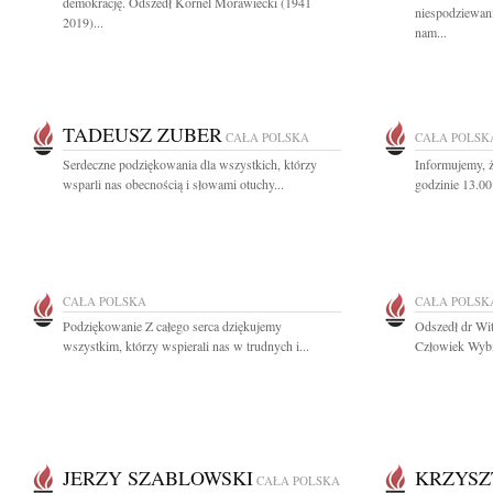
demokrację. Odszedł Kornel Morawiecki (1941
niespodziewani
2019)...
nam...
TADEUSZ ZUBER
CAŁA POLSKA
CAŁA POLSK
Serdeczne podziękowania dla wszystkich, którzy
Informujemy, ż
wsparli nas obecnością i słowami otuchy...
godzinie 13.00
CAŁA POLSKA
CAŁA POLSK
Podziękowanie Z całego serca dziękujemy
Odszedł dr Wi
wszystkim, którzy wspierali nas w trudnych i...
Człowiek Wybi
JERZY SZABLOWSKI
KRZYSZ
CAŁA POLSKA