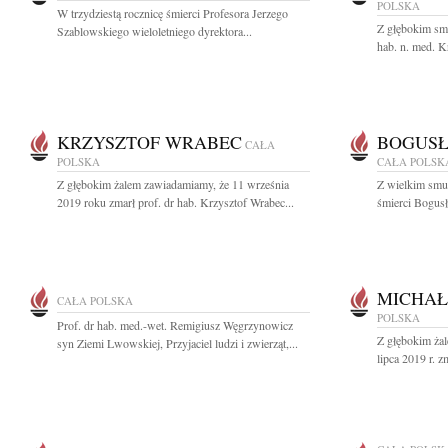
POLSKA
W trzydziestą rocznicę śmierci Profesora Jerzego
Z głębokim sm
Szablowskiego wieloletniego dyrektora...
hab. n. med. K
KRZYSZTOF WRABEC
BOGUSŁ
CAŁA
POLSKA
CAŁA POLSK
Z głębokim żalem zawiadamiamy, że 11 września
Z wielkim smu
2019 roku zmarł prof. dr hab. Krzysztof Wrabec...
śmierci Bogusł
MICHAŁ
CAŁA POLSKA
POLSKA
Prof. dr hab. med.-wet. Remigiusz Węgrzynowicz
Z głębokim ża
syn Ziemi Lwowskiej, Przyjaciel ludzi i zwierząt,...
lipca 2019 r. z