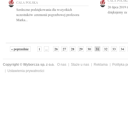
CAŁA POLSK
CAŁA POLSKA
26 lipca 2019
Serdeczne podziękowania dla wszystkich
dziękujemy za 
uczestników ceremonii pogrzebowej profesora
Marka...
« poprzednie
1
...
26
27
28
29
30
31
32
33
34
»
Copyright © Wyborcza sp. z o.o.
O nas
Staże u nas
Reklama
Polityka 
Ustawienia prywatności