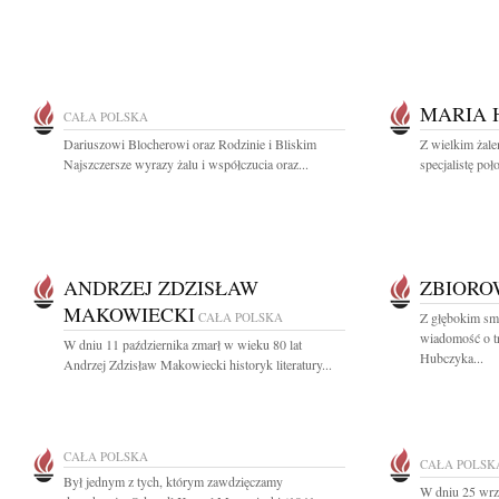
MARIA 
CAŁA POLSKA
Dariuszowi Blocherowi oraz Rodzinie i Bliskim
Z wielkim żal
Najszczersze wyrazy żalu i współczucia oraz...
specjalistę poł
ANDRZEJ ZDZISŁAW
ZBIOR
MAKOWIECKI
CAŁA POLSKA
Z głębokim smu
wiadomość o tr
W dniu 11 października zmarł w wieku 80 lat
Hubczyka...
Andrzej Zdzisław Makowiecki historyk literatury...
CAŁA POLSKA
CAŁA POLSK
Był jednym z tych, którym zawdzięczamy
W dniu 25 wrz