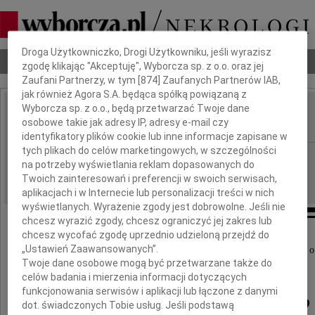
Dbamy o Twoją prywatność
Droga Użytkowniczko, Drogi Użytkowniku, jeśli wyrazisz
Nekrologi
Odeszli
Poradnik pogrzebowy
zgodę klikając "Akceptuję", Wyborcza sp. z o.o. oraz jej
Zaufani Partnerzy, w tym [
874
] Zaufanych Partnerów IAB,
jak również Agora S.A. będąca spółką powiązaną z
Wyborcza sp. z o.o., będą przetwarzać Twoje dane
Bartek Włodarski
osobowe takie jak adresy IP, adresy e-mail czy
IMIĘ I NAZWISKO:
identyfikatory plików cookie lub inne informacje zapisane w
tych plikach do celów marketingowych, w szczególności
cała Polska
REGION:
na potrzeby wyświetlania reklam dopasowanych do
19.03.2019
DATA EMISJI:
Twoich zainteresowań i preferencji w swoich serwisach,
aplikacjach i w Internecie lub personalizacji treści w nich
wyświetlanych. Wyrażenie zgody jest dobrowolne. Jeśli nie
chcesz wyrazić zgody, chcesz ograniczyć jej zakres lub
chcesz wycofać zgodę uprzednio udzieloną przejdź do
„Ustawień Zaawansowanych”.
Z głębokim żalem i smutkiem przyjęliśmy wiadomość o
Twoje dane osobowe mogą być przetwarzane także do
Partnera firmy, naszego Przyjaciela i Kolegi
celów badania i mierzenia informacji dotyczących
funkcjonowania serwisów i aplikacji lub łączone z danymi
Bartka Włodarskiego
dot. świadczonych Tobie usług. Jeśli podstawą