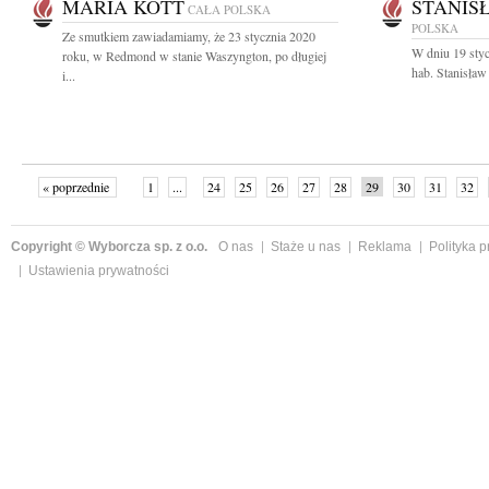
MARIA KOTT
STANIS
CAŁA POLSKA
POLSKA
Ze smutkiem zawiadamiamy, że 23 stycznia 2020
W dniu 19 styc
roku, w Redmond w stanie Waszyngton, po długiej
hab. Stanisław
i...
« poprzednie
1
...
24
25
26
27
28
29
30
31
32
»
Copyright © Wyborcza sp. z o.o.
O nas
Staże u nas
Reklama
Polityka 
Ustawienia prywatności