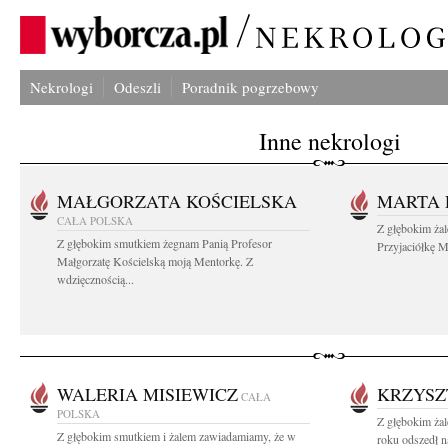
Nekrologi
Odeszli
Poradnik pogrzebowy
Inne nekrologi
MAŁGORZATA KOŚCIELSKA
MARTA 
CAŁA POLSKA
Z głębokim ża
Z głębokim smutkiem żegnam Panią Profesor
Przyjaciółkę M
Małgorzatę Kościelską moją Mentorkę. Z
wdzięcznością...
WALERIA MISIEWICZ
KRZYSZ
CAŁA
POLSKA
Z głębokim ża
Z głębokim smutkiem i żalem zawiadamiamy, że w
roku odszedł n