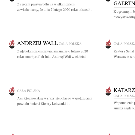
GAERT
Z sercem pełnym bólu i z wielkim żalem
zawiadamiamy, że dnia 7 lutego 2020 roku odszedł...
Z ogromnym bó
niewysłowiony
ANDRZEJ WALL
CAŁA POLSKA
CAŁA POLSK
Z głębokim żalem zawiadamiam, że 6 lutego 2020
Rektor i Sena
roku zmarł prof. dr hab. Andrzej Wall wieloletni...
Warszawie wraz
KATARZ
CAŁA POLSKA
CAŁA POLSK
Ani Kłoczowskiej wyrazy głębokiego współczucia z
Wspomnienie po
powodu śmierci Siostry koleżanki i...
zmarła nagle K