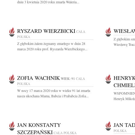
dniu 3 kwietnia 2020 roku zmarła Waleria...
RYSZARD WIERZBICKI
WIESŁA
CAŁA
POLSKA
Z głębokim sm
Z głębokim żalem żegnamy zmarłego w dniu 28
Wiesławę Trac
marca 2020 roku prof. Ryszarda Wierzbickiego...
ZOFIA WACHNIK
HENRYK
WIEK: 91
CAŁA
POLSKA
CHMIEL
W nocy 17 marca 2020 roku w wieku 91 lat zmarła
WSPOMNIENIE G
nasza ukochana Mama, Babcia i Prababcia Zofia...
Henryk Mikołaj
JAN KONSTANTY
JAN TA
SZCZEPAŃSKI
POLSKA
CAŁA POLSKA