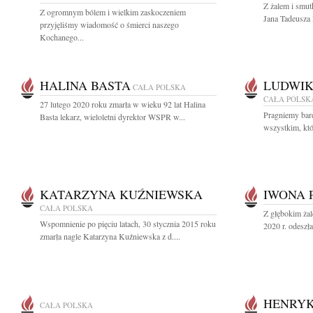
Z żalem i smut
Z ogromnym bólem i wielkim zaskoczeniem
Jana Tadeusza 
przyjęliśmy wiadomość o śmierci naszego
Kochanego...
HALINA BASTA
LUDWIK
CAŁA POLSKA
CAŁA POLSK
27 lutego 2020 roku zmarła w wieku 92 lat Halina
Pragniemy bar
Basta lekarz, wieloletni dyrektor WSPR w...
wszystkim, któr
KATARZYNA KUŹNIEWSKA
IWONA 
CAŁA POLSKA
Z głębokim ża
Wspomnienie po pięciu latach, 30 stycznia 2015 roku
2020 r. odeszł
zmarła nagle Katarzyna Kuźniewska z d....
HENRYK
CAŁA POLSKA