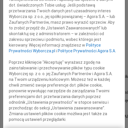
dot. świadczonych Tobie usług. Jeśli podstawą
przetwarzania Twoich danych jest uzasadniony interes
Wyborcza sp. z o.o., jej spółki powiązanej – Agora S.A. – lub
prof. dr hab. inż.
Zaufanych Partnerów, masz prawo wyrazić sprzeciw. Aby
to zrobić przejdź do „Ustawień Zaawansowanych” lub
Jacek Namieśnik
skontaktuj się z administratorem – w zależności od
zakresu sprzeciwu i podmiotu, wobec którego jest
kierowany. Więcej informacji znajdziesz w
Polityce
prof. zw. PG
Prywatności Wyborcza.pl
i
Polityce Prywatności Agora S.A.
Rektor Politechniki Gdańskie j
Poprzez kliknięcie "Akceptuję" wyrażasz zgodę na
zainstalowanie i przechowywanie plików typu cookie
Wyborczej sp. z o. o. jej Zaufanych Partnerów i Agora S.A.
Nasz Szef, Kolega, Wybitny Naukowiec, Chemik
na Twoim urządzeniu końcowym. Możesz też w każdej
Nauczyciel Akademicki, Wychowawca
chwili zmienić swoje preferencje dot. plików cookie,
ponownie wywołując narzędzie do zarządzania Twoimi
bardzo wielu doktorantów, dyplomantów i student
preferencjami dot. przetwarzania danych poprzez
Profesor Jacek Namieśnik całe swoje życie poświęc
odnośnik „Ustawienia prywatności” w stopce serwisu i
przechodząc do sekcji „Ustawienia zaawansowane”.
Politechnice Gdańskiej.
Zmiana ustawień plików cookie możliwa jest także za
Nie było dla Niego nic ważniejszego ponad dobro naszej A
pomocą ustawień przeglądarki.