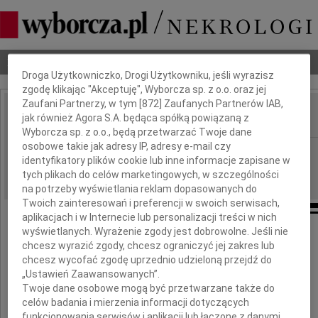
Dbamy o Twoją prywatność
Nekrologi
Odeszli
Poradnik pogrzebowy
Droga Użytkowniczko, Drogi Użytkowniku, jeśli wyrazisz
zgodę klikając "Akceptuję", Wyborcza sp. z o.o. oraz jej
Zaufani Partnerzy, w tym [
872
] Zaufanych Partnerów IAB,
jak również Agora S.A. będąca spółką powiązaną z
IMIĘ I NAZWISKO:
Wyborcza sp. z o.o., będą przetwarzać Twoje dane
osobowe takie jak adresy IP, adresy e-mail czy
cała Polska
REGION:
identyfikatory plików cookie lub inne informacje zapisane w
16.04.2019
DATA EMISJI:
tych plikach do celów marketingowych, w szczególności
na potrzeby wyświetlania reklam dopasowanych do
Twoich zainteresowań i preferencji w swoich serwisach,
aplikacjach i w Internecie lub personalizacji treści w nich
wyświetlanych. Wyrażenie zgody jest dobrowolne. Jeśli nie
chcesz wyrazić zgody, chcesz ograniczyć jej zakres lub
chcesz wycofać zgodę uprzednio udzieloną przejdź do
Z wielkim żalem zawiadamiamy,
„Ustawień Zaawansowanych”.
Twoje dane osobowe mogą być przetwarzane także do
że 14 kwietnia 2019 roku
celów badania i mierzenia informacji dotyczących
odszedł od nas nagle
funkcjonowania serwisów i aplikacji lub łączone z danymi