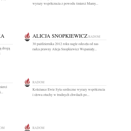
wyrazy współczucia z powodu śmierci Mamy...
KA
ALICJA SNOPKIEWICZ
RADOM
30 października 2012 roku nagle odeszła od nas
ą drogą
radca prawny Alicja Snopkiewicz Wspaniały...
j
RADOM
ierci
Koleżance Ewie Syta serdeczne wyrazy współczucia
...
i słowa otuchy w trudnych chwilach po...
OM
RADOM