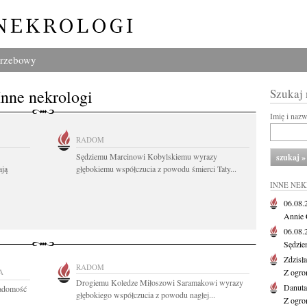
grzebowy
Inne nekrologi
Szukaj
Imię i naz
RADOM
Sędziemu Marcinowi Kobylskiemu wyrazy
ają
głębokiemu współczucia z powodu śmierci Taty...
INNE NE
06.08
Annie 
06.08
Sędzie
Zdzisł
RADOM
A
Z ogro
Drogiemu Koledze Miłoszowi Saramakowi wyrazy
Danut
iadomość
głębokiego współczucia z powodu nagłej...
Z ogro