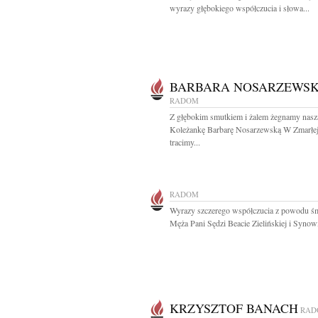
wyrazy głębokiego współczucia i słowa...
BARBARA NOSARZEWS
RADOM
Z głębokim smutkiem i żalem żegnamy nasz
Koleżankę Barbarę Nosarzewską W Zmarłe
tracimy...
RADOM
Wyrazy szczerego współczucia z powodu śm
Męża Pani Sędzi Beacie Zielińskiej i Synowi
KRZYSZTOF BANACH
RAD