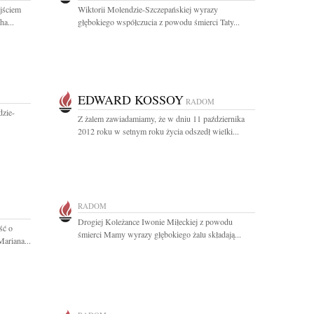
jściem
Wiktorii Molendzie-Szczepańskiej wyrazy
a...
głębokiego współczucia z powodu śmierci Taty...
EDWARD KOSSOY
RADOM
dzie-
Z żalem zawiadamiamy, że w dniu 11 października
2012 roku w setnym roku życia odszedł wielki...
RADOM
Drogiej Koleżance Iwonie Miłeckiej z powodu
ść o
śmierci Mamy wyrazy głębokiego żalu składają...
Mariana...