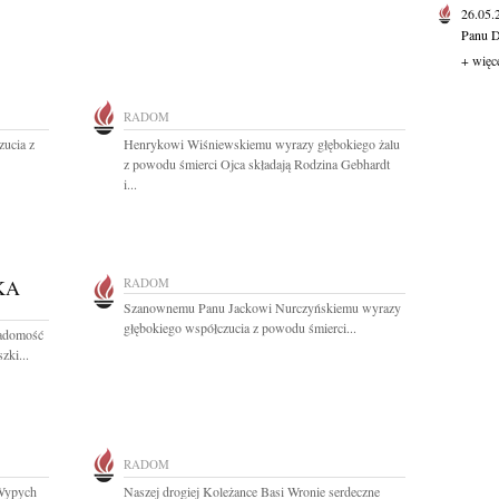
26.05
Panu D
+ więc
RADOM
ucia z
Henrykowi Wiśniewskiemu wyrazy głębokiego żalu
z powodu śmierci Ojca składają Rodzina Gebhardt
i...
KA
RADOM
Szanownemu Panu Jackowi Nurczyńskiemu wyrazy
głębokiego współczucia z powodu śmierci...
iadomość
zki...
RADOM
-Wypych
Naszej drogiej Koleżance Basi Wronie serdeczne