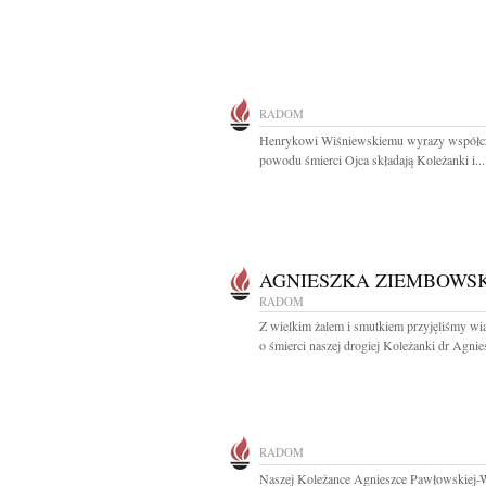
RADOM
Henrykowi Wiśniewskiemu wyrazy współcz
powodu śmierci Ojca składają Koleżanki i...
AGNIESZKA ZIEMBOWS
RADOM
Z wielkim żalem i smutkiem przyjęliśmy w
o śmierci naszej drogiej Koleżanki dr Agnies
RADOM
Naszej Koleżance Agnieszce Pawłowskiej