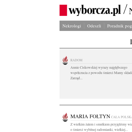
Nekrologi
Odeszli
Poradnik po
RADOM
Annie Ciskowskiej wyrazy najgłębszego
współczucia z powodu śmierci Mamy skład
Zarząd...
MARIA FOŁTYN
CAŁA POLSK
Z wielkim żalem i smutkiem przyjęliśmy w
o śmierci wybitnej radomianki, wielkiej...