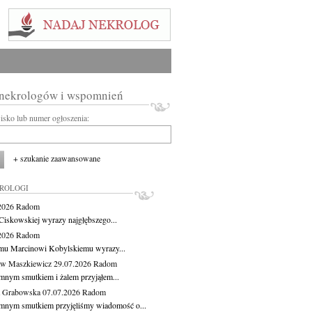
 nekrologów i wspomnień
wisko lub numer ogłoszenia:
+ szukanie zaawansowane
KROLOGI
.2026
Radom
Ciskowskiej wyrazy najgłębszego...
.2026
Radom
mu Marcinowi Kobylskiemu wyrazy...
aw Maszkiewicz
29.07.2026
Radom
mnym smutkiem i żalem przyjąłem...
a Grabowska
07.07.2026
Radom
mnym smutkiem przyjęliśmy wiadomość o...