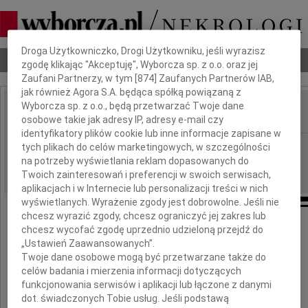
Dbamy o Twoją prywatność
Droga Użytkowniczko, Drogi Użytkowniku, jeśli wyrazisz
Nekrologi
Odeszli
Poradnik pogrzebowy
zgodę klikając "Akceptuję", Wyborcza sp. z o.o. oraz jej
Zaufani Partnerzy, w tym [
874
] Zaufanych Partnerów IAB,
jak również Agora S.A. będąca spółką powiązaną z
Wyborcza sp. z o.o., będą przetwarzać Twoje dane
osobowe takie jak adresy IP, adresy e-mail czy
IMIĘ I NAZWISKO:
identyfikatory plików cookie lub inne informacje zapisane w
Radom
tych plikach do celów marketingowych, w szczególności
REGION:
na potrzeby wyświetlania reklam dopasowanych do
01.12.2012
DATA EMISJI:
Twoich zainteresowań i preferencji w swoich serwisach,
aplikacjach i w Internecie lub personalizacji treści w nich
wyświetlanych. Wyrażenie zgody jest dobrowolne. Jeśli nie
chcesz wyrazić zgody, chcesz ograniczyć jej zakres lub
chcesz wycofać zgodę uprzednio udzieloną przejdź do
„Ustawień Zaawansowanych”.
Henrykowi Wiśniewskiemu
Twoje dane osobowe mogą być przetwarzane także do
celów badania i mierzenia informacji dotyczących
funkcjonowania serwisów i aplikacji lub łączone z danymi
wyrazy współczucia z powodu śmierci
dot. świadczonych Tobie usług. Jeśli podstawą