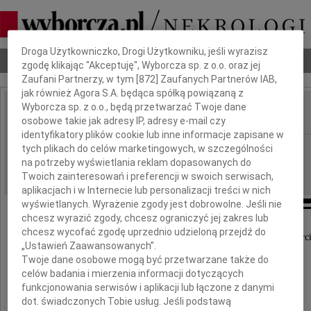
Dbamy o Twoją prywatność
Droga Użytkowniczko, Drogi Użytkowniku, jeśli wyrazisz
Nekrologi
Odeszli
Poradnik pogrzebowy
zgodę klikając "Akceptuję", Wyborcza sp. z o.o. oraz jej
Zaufani Partnerzy, w tym [
872
] Zaufanych Partnerów IAB,
jak również Agora S.A. będąca spółką powiązaną z
Wyborcza sp. z o.o., będą przetwarzać Twoje dane
osobowe takie jak adresy IP, adresy e-mail czy
IMIĘ I NAZWISKO:
identyfikatory plików cookie lub inne informacje zapisane w
Radom
tych plikach do celów marketingowych, w szczególności
REGION:
na potrzeby wyświetlania reklam dopasowanych do
31.10.2012
DATA EMISJI:
Twoich zainteresowań i preferencji w swoich serwisach,
aplikacjach i w Internecie lub personalizacji treści w nich
wyświetlanych. Wyrażenie zgody jest dobrowolne. Jeśli nie
chcesz wyrazić zgody, chcesz ograniczyć jej zakres lub
chcesz wycofać zgodę uprzednio udzieloną przejdź do
Wyrazy szczerego współczucia z powodu śmierc
„Ustawień Zaawansowanych”.
Twoje dane osobowe mogą być przetwarzane także do
celów badania i mierzenia informacji dotyczących
Męża
funkcjonowania serwisów i aplikacji lub łączone z danymi
dot. świadczonych Tobie usług. Jeśli podstawą