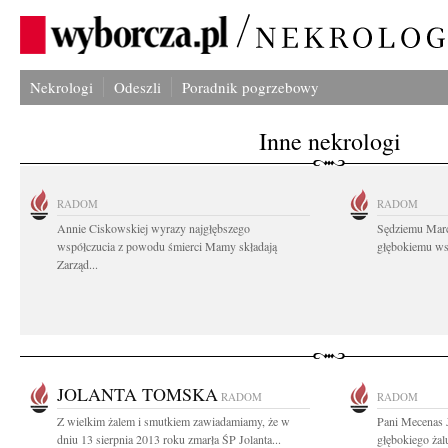
Nekrologi
Odeszli
Poradnik pogrzebowy
Inne nekrologi
RADOM
RADOM
Annie Ciskowskiej wyrazy najgłębszego
Sędziemu Mar
współczucia z powodu śmierci Mamy składają
głębokiemu wsp
Zarząd...
JOLANTA TOMSKA
RADOM
RADOM
Z wielkim żalem i smutkiem zawiadamiamy, że w
Pani Mecenas 
dniu 13 sierpnia 2013 roku zmarła ŚP Jolanta...
głębokiego żal