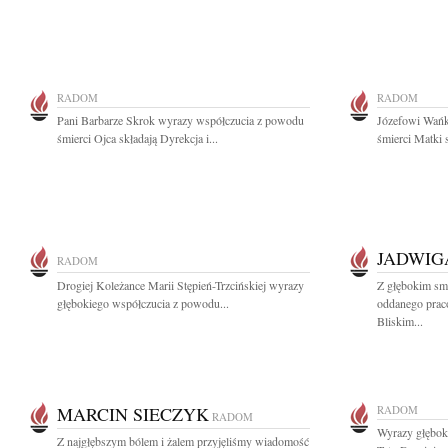
RADOM
RADOM
Pani Barbarze Skrok wyrazy współczucia z powodu
Józefowi Wańk
śmierci Ojca składają Dyrekcja i...
śmierci Matki
JADWIG
RADOM
Drogiej Koleżance Marii Stępień-Trzcińskiej wyrazy
Z głębokim sm
głębokiego współczucia z powodu...
oddanego praco
Bliskim...
MARCIN SIECZYK
RADOM
RADOM
Wyrazy głębok
Z najgłębszym bólem i żalem przyjęliśmy wiadomość