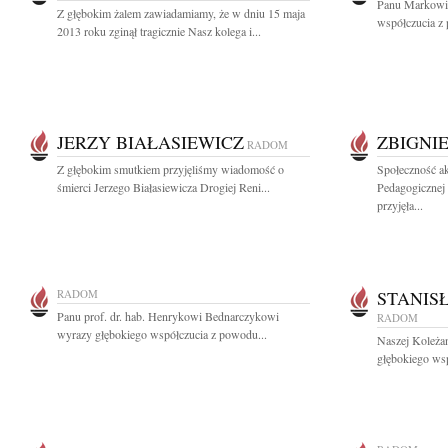
Panu Markowi
Z głębokim żalem zawiadamiamy, że w dniu 15 maja
współczucia z
2013 roku zginął tragicznie Nasz kolega i...
JERZY BIAŁASIEWICZ
ZBIGNI
RADOM
Z głębokim smutkiem przyjęliśmy wiadomość o
Społeczność a
śmierci Jerzego Białasiewicza Drogiej Reni...
Pedagogicznej
przyjęła...
RADOM
STANIS
Panu prof. dr. hab. Henrykowi Bednarczykowi
RADOM
wyrazy głębokiego współczucia z powodu...
Naszej Koleża
głębokiego wsp