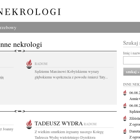
grzebowy
Inne nekrologi
Szukaj
Imię i naz
RADOM
Sędziemu Marcinowi Kobylskiemu wyrazy
ają
głębokiemu współczucia z powodu śmierci Taty...
INNE NE
06.08
Annie 
06.08
Sędzie
Zdzisł
TADEUSZ WYDRA
RADOM
Z ogro
gr Joanny
Danut
Z wielkim smutkiem żegnamy naszego Kolegę
Z ogro
Tadeusza Wydrę wieloletniego Dyrektora