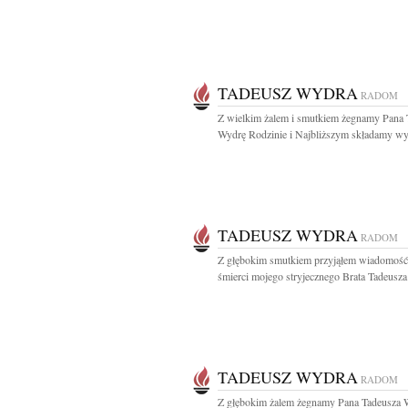
TADEUSZ WYDRA
RADOM
Z wielkim żalem i smutkiem żegnamy Pana 
Wydrę Rodzinie i Najbliższym składamy wyr
TADEUSZ WYDRA
RADOM
Z głębokim smutkiem przyjąłem wiadomość
śmierci mojego stryjecznego Brata Tadeusza
TADEUSZ WYDRA
RADOM
Z głębokim żalem żegnamy Pana Tadeusza 