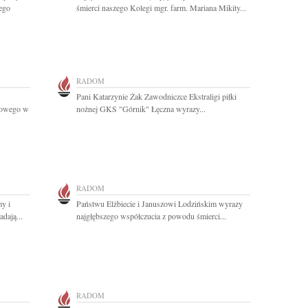
ego
śmierci naszego Kolegi mgr. farm. Mariana Mikity...
RADOM
Pani Katarzynie Żak Zawodniczce Ekstraligi piłki
cowego w
nożnej GKS "Górnik" Łęczna wyrazy...
RADOM
y i
Państwu Elżbiecie i Januszowi Lodzińskim wyrazy
dają...
najgłębszego współczucia z powodu śmierci...
RADOM