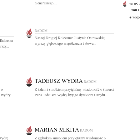
Generalnego,...
26.05
Panu D
+ więc
RADOM
Naszej Drogiej Koleżance Justynie Ostrowskiej
Tadeusza
wyrazy głębokiego współczucia i słowa...
azy...
TADEUSZ WYDRA
RADOM
 o
Z żalem i smutkiem przyjęliśmy wiadomość o śmierci
 Wydry...
Pana Tadeusza Wydry byłego dyrektora Urzędu...
MARIAN MIKITA
RADOM
Wydrę
Z głębokim smutkiem przyjęliśmy wiadomość o