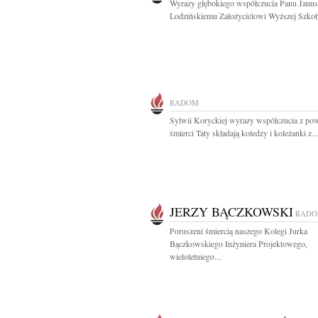
Wyrazy głębokiego współczucia Panu Janu
Lodzińskiemu Założycielowi Wyższej Szkoły
RADOM
Sylwii Koryckiej wyrazy współczucia z p
śmierci Taty składają koledzy i koleżanki z...
JERZY BĄCZKOWSKI
RAD
Poruszeni śmiercią naszego Kolegi Jurka
Bączkowskiego Inżyniera Projektowego,
wieloletniego...