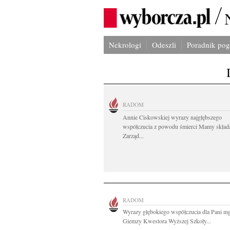
Nekrologi
Odeszli
Poradnik po
RADOM
Annie Ciskowskiej wyrazy najgłębszego
współczucia z powodu śmierci Mamy skład
Zarząd...
RADOM
Wyrazy głębokiego współczucia dla Pani m
Giemzy Kwestora Wyższej Szkoły...