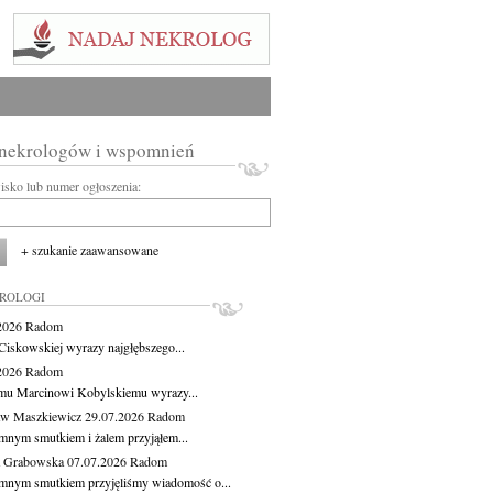
 nekrologów i wspomnień
wisko lub numer ogłoszenia:
+ szukanie zaawansowane
KROLOGI
.2026
Radom
Ciskowskiej wyrazy najgłębszego...
.2026
Radom
mu Marcinowi Kobylskiemu wyrazy...
aw Maszkiewicz
29.07.2026
Radom
mnym smutkiem i żalem przyjąłem...
a Grabowska
07.07.2026
Radom
mnym smutkiem przyjęliśmy wiadomość o...