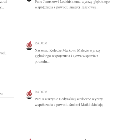
szowi
Panu Januszowi Lodzińskiemu wyrazy głębokiego
...
współczucia z powodu śmierci Teściowej...
RADOM
Naszemu Koledze Markowi Malecie wyrazy
owodu
głębokiego współczucia i słowa wsparcia z
powodu...
RADOM
OM
Pani Katarzynie Bedyńskiej serdeczne wyrazy
współczucia z powodu śmierci Matki składają...