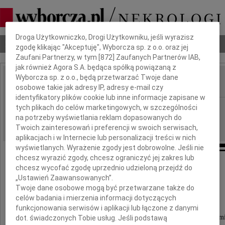
Dbamy o Twoją prywatność
Droga Użytkowniczko, Drogi Użytkowniku, jeśli wyrazisz
Nekrologi
Odeszli
Poradnik pogrzebowy
zgodę klikając "Akceptuję", Wyborcza sp. z o.o. oraz jej
Zaufani Partnerzy, w tym [
872
] Zaufanych Partnerów IAB,
jak również Agora S.A. będąca spółką powiązaną z
Wyborcza sp. z o.o., będą przetwarzać Twoje dane
osobowe takie jak adresy IP, adresy e-mail czy
IMIĘ I NAZWISKO:
identyfikatory plików cookie lub inne informacje zapisane w
Radom
tych plikach do celów marketingowych, w szczególności
REGION:
na potrzeby wyświetlania reklam dopasowanych do
01.12.2012
DATA EMISJI:
Twoich zainteresowań i preferencji w swoich serwisach,
aplikacjach i w Internecie lub personalizacji treści w nich
wyświetlanych. Wyrażenie zgody jest dobrowolne. Jeśli nie
chcesz wyrazić zgody, chcesz ograniczyć jej zakres lub
Drogiemu Koledze
chcesz wycofać zgodę uprzednio udzieloną przejdź do
„Ustawień Zaawansowanych”.
Twoje dane osobowe mogą być przetwarzane także do
Miłoszowi Saramakowi
celów badania i mierzenia informacji dotyczących
funkcjonowania serwisów i aplikacji lub łączone z danymi
wyrazy głębokiego współczucia z powodu nagłej śmi
dot. świadczonych Tobie usług. Jeśli podstawą