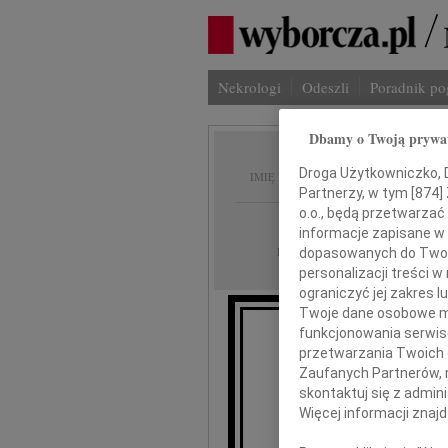
Nekrologi
Odeszli
Poradnik p
Dbamy o Twoją prywa
Jerzy 
Droga Użytkowniczko, Dr
IMIĘ I NAZWISKO:
Partnerzy, w tym [
874
]
o.o., będą przetwarzać 
Radom
REGION:
informacje zapisane w
10.01.2013
DATA EMISJI:
dopasowanych do Twoich
personalizacji treści 
ograniczyć jej zakres
Twoje dane osobowe mo
funkcjonowania serwisó
Poru
przetwarzania Twoich da
Zaufanych Partnerów, 
Jurk
skontaktuj się z admin
Więcej informacji znaj