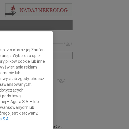
 nekrologów i wspomnień
zwisko lub numer ogłoszenia:
. z o.o. oraz jej Zaufani
ązaną z Wyborcza sp. z
ry plików cookie lub inne
+ szukanie zaawansowane
wyświetlania reklam
ernecie lub
KROLOGI
sz wyrazić zgody, chcesz
 Zaawansowanych”.
8.2026
Radom
 dotyczących
 Ciskowskiej wyrazy najgłębszego...
li podstawą
8.2026
Radom
nej – Agora S.A. – lub
emu Marcinowi Kobylskiemu wyrazy...
aawansowanych” lub
ław Maszkiewicz
29.07.2026
Radom
rego jest kierowany.
omnym smutkiem i żalem przyjąłem...
a S.A.
ta Grabowska
07.07.2026
Radom
omnym smutkiem przyjęliśmy wiadomość o...