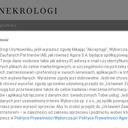
ogrzebowy
Szukaj
tność
Bączkowski
Imię i na
ogi Użytkowniku, jeśli wyrazisz zgodę klikając "Akceptuję", Wyborcza sp
 Zaufanych Partnerów IAB, jak również Agora S.A. będąca spółką powi
Twoje dane osobowe takie jak adresy IP, adresy e-mail czy identyfikato
 tych plikach do celów marketingowych, w szczególności na potrzeby 
 zainteresowań i preferencji w swoich serwisach, aplikacjach i w Int
INNE NE
w nich wyświetlanych. Wyrażenie zgody jest dobrowolne. Jeśli nie chce
 lub chcesz wycofać zgodę uprzednio udzieloną przejdź do „Ustawień
06.0
gą być przetwarzane także do celów badania i mierzenia informacji
Annie
w i aplikacji lub łączone z danymi dot. świadczonych Tobie usług. Jeś
06.0
szeni śmiercią naszego Kolegi
nych jest uzasadniony interes Wyborcza sp. z o.o., jej spółki powiąza
Sędzi
masz prawo wyrazić sprzeciw. Aby to zrobić przejdź do „Ustawień Z
Zdzis
a Bączkowskiego
istratorem – w zależności od zakresu sprzeciwu i podmiotu, wobec któ
Z ogr
dziesz w
Polityce Prywatności Wyborcza.pl
i
Polityce Prywatności Agor
Danu
Z ogr