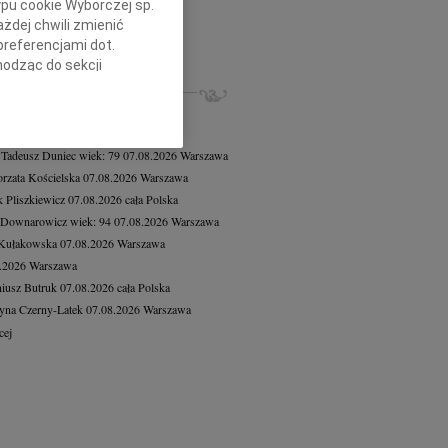
ypu cookie Wyborczej sp.
5.2026
Radom
żdej chwili zmienić
Dariuszowi Piątkowi Dyrektorowi...
preferencjami dot.
cej
hodząc do sekcji
stawień przeglądarki.
ZE NEKROLOGI, KONDOLENCJE
8.2026
Warszawa
h celach:
Użycie
8.2026
Warszawa
lów identyfikacji.
 Tadeusz Duniec
wiek: 79
07.08.2026
Warszawa
ści, pomiar reklam i
rzata Kościelska
07.08.2026
Warszawa
 Pliszkiewicz
07.08.2026
cała Polska
 Downarowicz
wiek: 94
07.08.2026
Warszawa
 Kułakowska
07.08.2026
Warszawa
8.2026
Warszawa
iusz Butruk
07.08.2026
cała Polska
yna Czerny-Latek
07.08.2026
Warszawa
cej