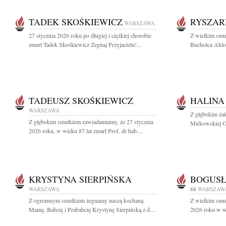
TADEK SKOŚKIEWICZ
RYSZAR
WARSZAWA
27 stycznia 2026 roku po długiej i ciężkiej chorobie
Z wielkim smu
zmarł Tadek Skośkiewicz Żegnaj Przyjacielu!...
Bucholca Akto
TADEUSZ SKOŚKIEWICZ
HALINA
WARSZAWA
Z głębokim ża
Z głębokim smutkiem zawiadamiamy, że 27 stycznia
Mirkowskiej Od
2026 roku, w wieku 87 lat zmarł Prof. dr hab....
KRYSTYNA SIERPIŃSKA
BOGUSŁ
WARSZAWA
88
WARSZAW
Z ogromnym smutkiem żegnamy naszą kochaną
Z wielkim smu
Mamę, Babcię i Prababcię Krystynę Sierpińską z d....
2026 roku w wi