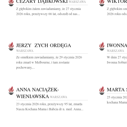
CEZARY DĄBKOWSKI
WIKTOR
WARSZAWA
Z głębokim żalem zawiadamiamy, że 27 stycznia
Z głębokim sm
2026 roku, przeżywszy 66 lat, odszedł od nas...
2026 roku odsz
JERZY ZYCH ORDĘGA
IWONNA
WARSZAWA
WARSZAWA
Ze smutkiem zawiadamiamy, że 29 stycznia 2026
W dniu 27 styc
roku zmarł w Melbourne, i tam zostanie
Iwonna Sobier
pochowany,...
ANNA NACIĄŻEK-
MARTA 
WIENIAWSKA
WARSZAWA
25 stycznia 20
kochana Mama 
23 stycznia 2026 roku, przeżywszy 95 lat, zmarła
Nasza Kochana Mama i Babcia dr n. med. Anna...