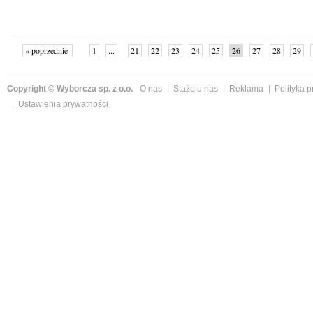
« poprzednie
1
...
21
22
23
24
25
26
27
28
29
»
Copyright © Wyborcza sp. z o.o.
O nas
Staże u nas
Reklama
Polityka 
Ustawienia prywatności