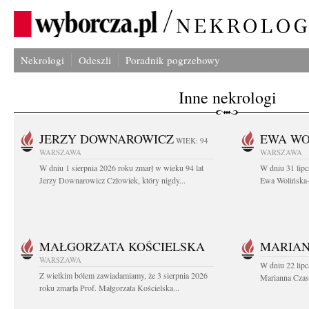
Nekrologi
Odeszli
Poradnik pogrzebowy
Inne nekrologi
JERZY DOWNAROWICZ
EWA WO
WIEK: 94
WARSZAWA
WARSZAWA
W dniu 1 sierpnia 2026 roku zmarł w wieku 94 lat
W dniu 31 lipc
Jerzy Downarowicz Człowiek, który nigdy...
Ewa Wolińska-W
MAŁGORZATA KOŚCIELSKA
MARIAN
WARSZAWA
W dniu 22 lipc
Z wielkim bólem zawiadamiamy, że 3 sierpnia 2026
Marianna Czas
roku zmarła Prof. Małgorzata Kościelska...