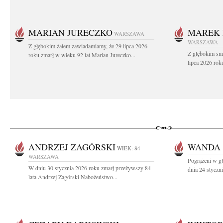
MARIAN JURECZKO
MAREK 
WARSZAWA
WARSZAWA
Z głębokim żalem zawiadamiamy, że 29 lipca 2026
Z głębokim sm
roku zmarł w wieku 92 lat Marian Jureczko...
lipca 2026 rok
ANDRZEJ ZAGÓRSKI
WANDA 
WIEK: 84
WARSZAWA
Pogrążeni w g
W dniu 30 stycznia 2026 roku zmarł przeżywszy 84
dnia 24 styczn
lata Andrzej Zagórski Nabożeństwo...