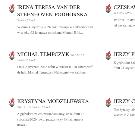
IRENA TERESA VAN DER
CZESŁA
STEENHOVEN-PODHORSKA
WARSZAWA
W dniu 19 sty
WARSZAWA
lat nasza naju
W dniu 4 stycznia 2026 roku zmarła w Luksemburgu
w wieku 92 lat nasza ukochana Mama i Bibi...
MICHAŁ TEMPCZYK
JERZY P
WIEK: 83
WARSZAWA
Z głębokim ża
Dnia 2 stycznia 2026 roku w wieku 83 lat zmarł prof.
dniu 21 styczn
dr hab. Michał Tempczyk Nabożeństwo żałobne...
KRYSTYNA MODZELEWSKA
JERZY 
WIEK: 89
WARSZAWA
Nie żyjemy, ab
Z głębokim żalem zawiadamiamy, że w dniu 23
wiecznie Z żal
stycznia 2026 roku, przeżywszy 89 lat, zmarła
nasza...