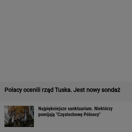
Polacy ocenili rząd Tuska. Jest nowy sondaż
Najpiękniejsze sanktuarium. Niektórzy
pomijają "Częstochowę Północy"
Oszuści wzięli na nią pożyczkę, bank zażądał
spłaty. Jest decyzja sądu
BIZNES