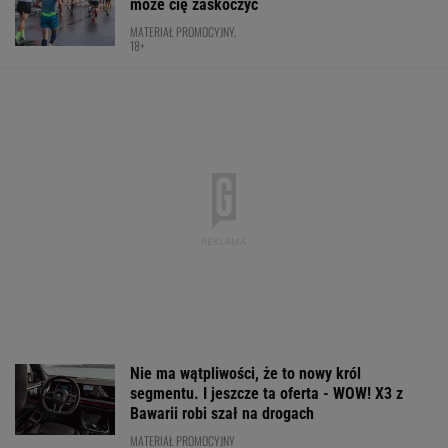
Złotem IO sprawił sensację. Po
cichu kończy karierę. "Smrodek pozostał"
SUBSKRYPCJA
O której godzinie mecz Świątek - Sznajder w
Toronto? Jest decyzja
TENIS
Niewiadoma na podium Tour de France.
Deklasacja na ostatnim etapie
KOLARSTWO
Ten model to hit roku! Lexus LBX oficjalnie
zatrząsnął segmentem premium. Pobierz
cennik - miła niespodzianka!
MATERIAŁ PROMOCYJNY
Ależ wieści ws. Lewandowskiego. Barcelona
nagle ogłasza