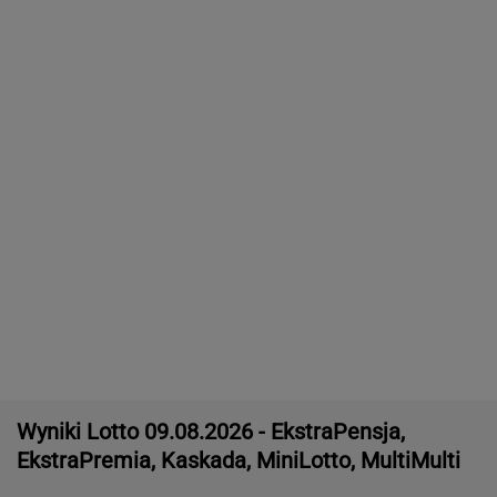
Udane negocjacje Rosji. Jest porozumienie
ws. baz wojskowych
Łukaszenka odpowie za współudział w
rosyjskiej agresji? "Mamy dowody"
Wyniki Lotto 08.08.2026 - EkstraPensja,