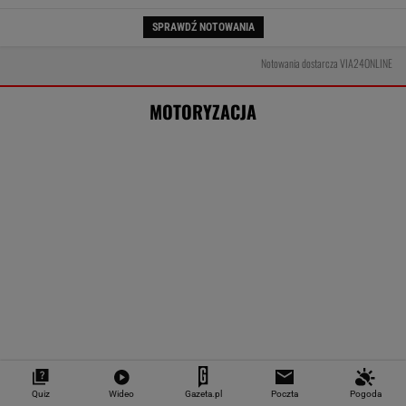
Myślisz, że po piwie możesz płynąć
kajakiem? Przepisy mogą zaskoczyć
MOTO NEWS
To największa stacja benzynowa na świecie.
Ma 120 dystrybutorów
MOTO NEWS
Quiz
Wideo
Gazeta.pl
Poczta
Pogoda