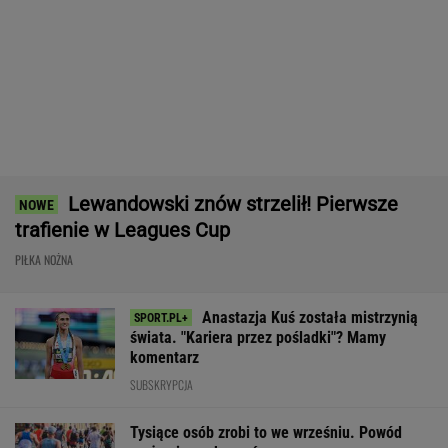
18+
Nie ma wątpliwości, że to nowy król
segmentu. I jeszcze ta oferta - WOW! X3 z
Bawarii robi szał na drogach
MATERIAŁ PROMOCYJNY