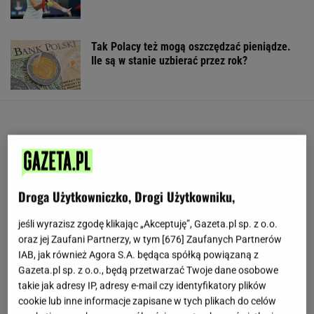
Tak Polacy też mogą oszczędzać pieniądze.
Ile są w stanie uzbierać przez rok?
Droga Użytkowniczko, Drogi Użytkowniku,
jeśli wyrazisz zgodę klikając „Akceptuję”, Gazeta.pl sp. z o.o.
oraz jej Zaufani Partnerzy, w tym [
676
] Zaufanych Partnerów
IAB, jak również Agora S.A. będąca spółką powiązaną z
Gazeta.pl sp. z o.o., będą przetwarzać Twoje dane osobowe
takie jak adresy IP, adresy e-mail czy identyfikatory plików
cookie lub inne informacje zapisane w tych plikach do celów