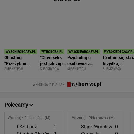
głodny"
Polecamy
Wczoraj • Piłka nożna (M)
Wczoraj • Piłka nożna (M)
ŁKS Łódź
1
Śląsk Wrocław
0
Chrobry Głogów
2
Cracovia
0
POKAŻ TRWAJĄCE
WIĘCEJ NA
WYNIKI.SPORT.PL
SPORT.PL