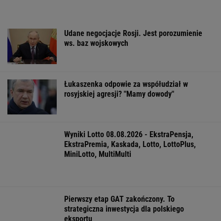
Patriotów. Jest
nożem. Zatrzymano
nie chce płacić
porozumienie Ukrainy i
dwóch nastolatków
podatku. "To sy
USA
alarmowy"
WSPÓŁPRACA PŁATNA Z WYBORCZA.PL
ZROZUM, POZNAJ, ODKRYWAJ
SEKCJA Z SUBSKRYPCJĄ
Mamy najlepsze zaćmienia w Układzie
Słonecznym
Serdeczni i gościnni. Turystów przyjmują
nawet we własnych domach
Najbardziej absurdalna rzecz w nowym