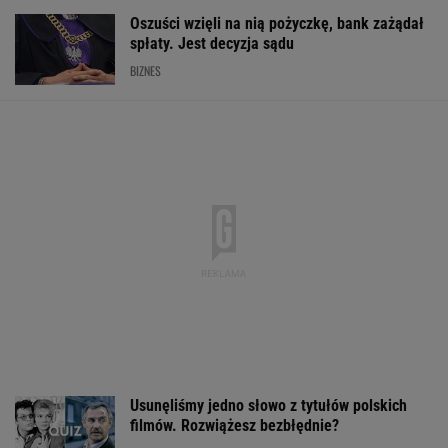
Usunęliśmy jedno słowo z tytułów polskich
filmów. Rozwiążesz bezbłędnie?
Kuszewski szczerze o swojej karierze.
"Nie jestem bezkompromisowym..."
WIADOMOŚCI
Nowa praca jest bliżej, niż myślą.
Wrzesień szczególnie ucieszy 4 znaki