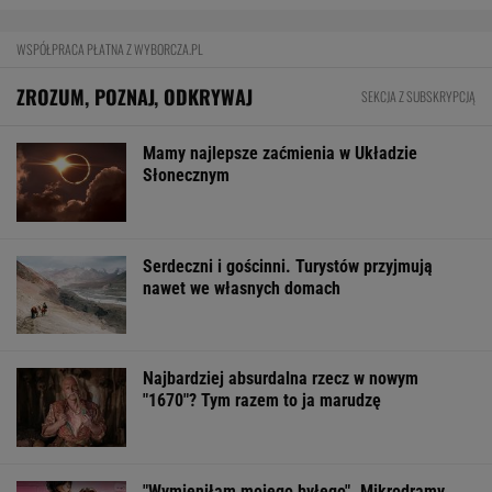
Meksykański fastfood otworzy się w Polsce
jeszcze w tym roku
BIZNES
Pierwszy etap GAT zakończony. To
strategiczna inwestycja dla polskiego
eksportu
MATERIAŁ PROMOCYJNY
Najlepsze miejsca do życia dla pokolenia Z.
Polskie miasto w czołówce
BIZNES