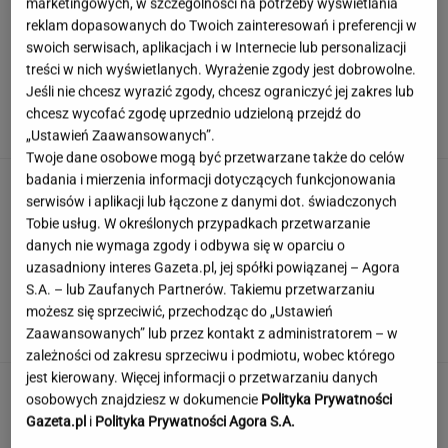
marketingowych, w szczególności na potrzeby wyświetlania
reklam dopasowanych do Twoich zainteresowań i preferencji w
swoich serwisach, aplikacjach i w Internecie lub personalizacji
treści w nich wyświetlanych. Wyrażenie zgody jest dobrowolne.
Mandaryna ma problemy przed
Jeśli nie chcesz wyrazić zgody, chcesz ograniczyć jej zakres lub
"Tańcem z gwiazdami"? "Muszę okiełznać
chcesz wycofać zgodę uprzednio udzieloną przejdź do
garba"
„Ustawień Zaawansowanych”.
Twoje dane osobowe mogą być przetwarzane także do celów
badania i mierzenia informacji dotyczących funkcjonowania
Rozwiąż quiz filmowy. Czy rozpoznasz
serwisów i aplikacji lub łączone z danymi dot. świadczonych
najwybitniejsze aktorki PRL-u?
Tobie usług. W określonych przypadkach przetwarzanie
danych nie wymaga zgody i odbywa się w oparciu o
uzasadniony interes Gazeta.pl, jej spółki powiązanej – Agora
Bywa cierpki, ale warto dać mu szansę. Jelita
S.A. – lub Zaufanych Partnerów. Takiemu przetwarzaniu
tylko na to czekają
możesz się sprzeciwić, przechodząc do „Ustawień
Zaawansowanych” lub przez kontakt z administratorem – w
zależności od zakresu sprzeciwu i podmiotu, wobec którego
jest kierowany. Więcej informacji o przetwarzaniu danych
Jedno przekonanie może utrudniać życie
osobowych znajdziesz w dokumencie
Polityka Prywatności
osobom z astygmatyzmem. Zwłaszcza latem
Gazeta.pl
i
Polityka Prywatności Agora S.A.
MATERIAŁ PROMOCYJNY