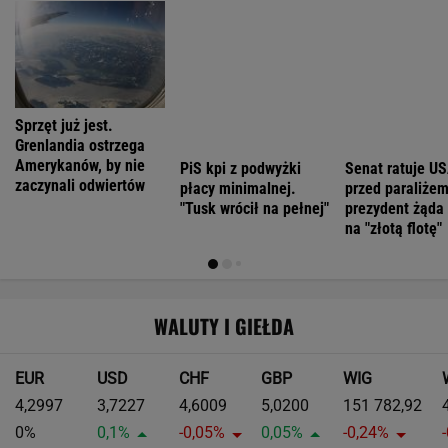
To najstarszy znak drogowy w Polsce.
Pokazuje drogę od 875 lat
MOTO NEWS
Jak teraz kupuje się nowy samochód w
Polsce? Rozmawiamy z ekspertem
MATERIAŁ PROMOCYJNY