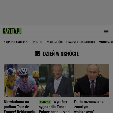
NAJPOPULARNIEJSZE
SPORT.PL
WIADOMOŚCI
FINANSE I TECHNOLOGIA
MOTORYZA
DZIEŃ W SKRÓCIE
Niewiadoma na
Wyraźny
Putin rozmawiał ze
podium Tour de
sygnał dla Tuska.
zmarłym
France! Deklasacja
Polacy ocenili rząd
wojskowym?