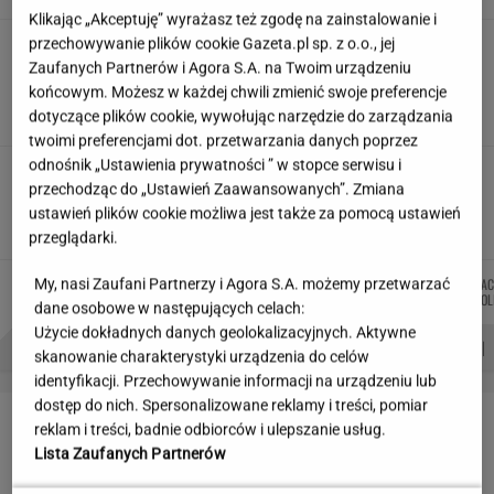
Klikając „Akceptuję” wyrażasz też zgodę na zainstalowanie i
przechowywanie plików cookie Gazeta.pl sp. z o.o., jej
Zarażają Polaków HIV, rosyjska
rakieta to ustawka. Tak Kreml podsyca
Zaufanych Partnerów i Agora S.A. na Twoim urządzeniu
niechęć do Ukraińców
końcowym. Możesz w każdej chwili zmienić swoje preferencje
dotyczące plików cookie, wywołując narzędzie do zarządzania
SUBSKRYPCJA
twoimi preferencjami dot. przetwarzania danych poprzez
odnośnik „Ustawienia prywatności ” w stopce serwisu i
Wakacje w październiku? Brzmi jak plan
przechodząc do „Ustawień Zaawansowanych”. Zmiana
doskonały. Oto trzy idealne kierunki
ustawień plików cookie możliwa jest także za pomocą ustawień
przeglądarki.
DANIEL
MIŁOSZ
JOANNA
KAC
My, nasi Zaufani Partnerzy i Agora S.A. możemy przetwarzać
Autorzy:
MAIKOWSKI
WIATROWSKI-BUJACZ
CHOJNACKA
KOL
dane osobowe w następujących celach:
Użycie dokładnych danych geolokalizacyjnych. Aktywne
PROBLEMY POLSKICH SIATKARZY
ZNAK Z '30'
WISŁAWA SZYMBORSKA
skanowanie charakterystyki urządzenia do celów
identyfikacji. Przechowywanie informacji na urządzeniu lub
dostęp do nich. Spersonalizowane reklamy i treści, pomiar
LETNIE OKAZJE
reklam i treści, badnie odbiorców i ulepszanie usług.
Lista Zaufanych Partnerów