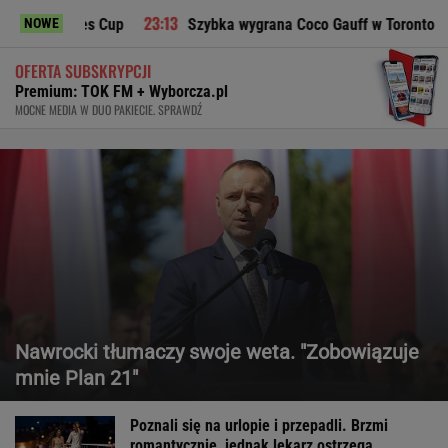
agues Cup
Szybka wygrana Coco Gauff w Toronto
D
NOWE
OFERTA SUBSKRYPCJI
Premium: TOK FM + Wyborcza.pl
MOCNE MEDIA W DUO PAKIECIE. SPRAWDŹ
Nawrocki tłumaczy swoje weta. "Zobowiązuje
mnie Plan 21"
Poznali się na urlopie i przepadli. Brzmi
romantycznie, jednak lekarz ostrzega