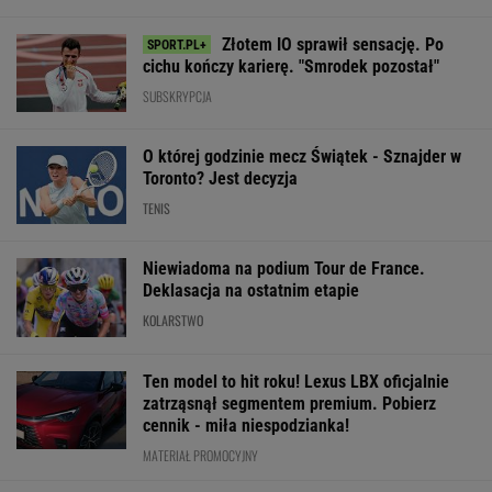
PIŁKA NOŻNA
Światowe media
Jest oficjalne
Niebywały zwro
wydały werdykt ws.
potwierdzenie ws.
meczu Rybakin
Sabalenki. "Sięga dna"
Nawrockiego. Nie
Toronto
zrobili tego
Komorowski i Duda
WIĘCEJ NIŻ WYNIK. SUBSKRYBUJ
POLITYKA