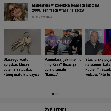
spryskać klucze
imię Kusy? Rozwiąż
na scenie "Lata
octem? Sztuczka,
quiz o serialu
Radiem" i zszo
której mało kto używa
"Ranczo"!
widzów. "Kto to 
ŻYĆ LEPIEJ
Ghosting.
"Chemseks
Psycholog o
Czułam się star
"Przeżyłam
jest jak zupa.
osobowości
brzydka,
SUBSKRYPCJA
SUBSKRYPCJA
SUBSKRYPCJA
SUBSKRYPCJA
najpiękniejszy
Nażresz się,
narcystycznej:
niepotrzebna.
weekend. Zaliczył
za chwilę
Albo król świata,
Mąż zostawił
mnie i znikł"
znów jesteś
albo do niczego
mnie dla młods
WSPÓŁPRACA PŁATNA Z