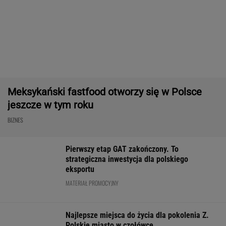
Prosty sposób na oszczędzanie. Ile pieniędzy
może dać po roku?
BIZNES
Oszuści wzięli na nią pożyczkę, bank zażądał
spłaty. Jest decyzja sądu
BIZNES
Sprzęt już jest.
PiS kpi z podwyżki
Senat ratuje U
Grenlandia ostrzega
płacy minimalnej.
przed paraliżem
Amerykanów, by nie
"Tusk wrócił na pełnej"
prezydent żąda
zaczynali odwiertów
na "złotą flotę"