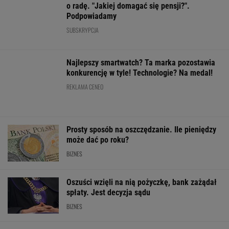
Jeździsz spokojnie, żeby oszczędzać? Twój
samochód może tego nie lubić
MOTO NEWS