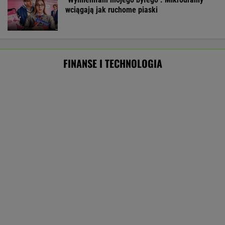
Były szef PIP szuka pracy. Prosi
o radę. "Jakiej domagać się pensji?".
Podpowiadamy
SUBSKRYPCJA
Najlepszy smartwatch? Ta marka pozostawia
konkurencję w tyle! Technologie? Na medal!
REKLAMA CENEO