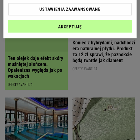
USTAWIENIA ZAAWANSOWANE
AKCEPTUJĘ
Ten olejek daje efekt skóry
Koniec z hybrydami, nadchodzi
muśniętej słońcem.
era naturalnej płytki. Produkt
Opalenizna wygląda jak po
za 12 zł sprawi, że paznokcie
wakacjach
będą twarde jak diament
OFERTY AVANTI24
OFERTY AVANTI24
Ta pistacjowa torebka
Urlop nad polskim morzem nie