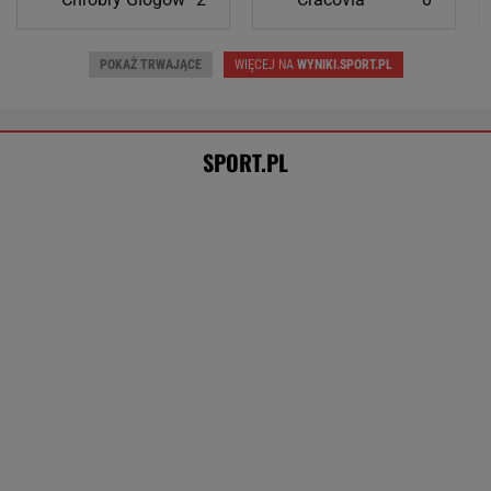
Lewandowski znów strzelił! Pierwsze
trafienie w Leagues Cup
PIŁKA NOŻNA
Anastazja Kuś została mistrzynią
świata. "Kariera przez pośladki"? Mamy
komentarz
SUBSKRYPCJA
Tysiące osób zrobi to we wrześniu. Powód
może cię zaskoczyć
MATERIAŁ PROMOCYJNY,