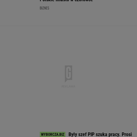
WALUTY I GIEŁDA
EUR
USD
CHF
GBP
WIG
4,2997
3,7227
4,6009
5,0200
151 782,92
0%
0,1%
-0,05%
0,05%
-0,24%
SPRAWDŹ NOTOWANIA
Notowania dostarcza VIA24ONLINE
MOTORYZACJA