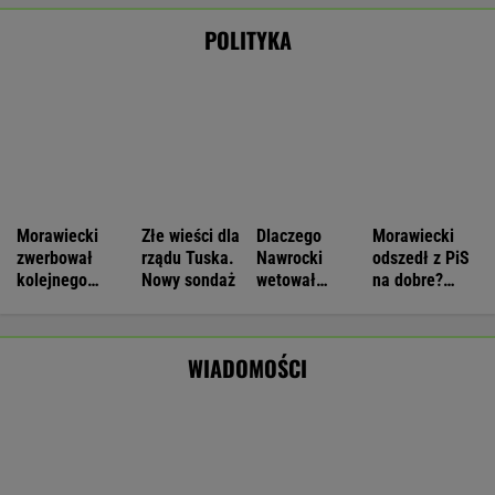
Wyniki Lotto 09.08.2026 - EkstraPensja,
EkstraPremia, Kaskada, MiniLotto, MultiMulti
Nie będzie nowej umowy TVP z Kościołem.
Obowiązuje ta podpisana przez Kurskiego
MARCIN KOZŁOWSKI
Rozmowa zza grobu? Zaskakujące doniesienia
Kremla o Putinie