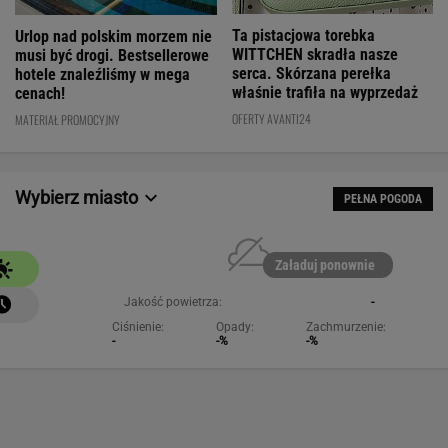
WITTCHEN skradła nasze
musi być drogi. Bestsellerowe
serca. Skórzana perełka
hotele znaleźliśmy w mega
właśnie trafiła na wyprzedaż
cenach!
OFERTY AVANTI24
MATERIAŁ PROMOCYJNY
Wybierz miasto
PEŁNA POGODA
Załaduj ponownie
Jakość powietrza:
-
Ciśnienie:
Opady:
Zachmurzenie:
-
-%
-%