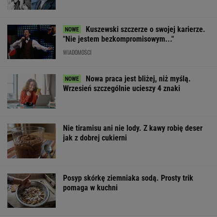
Nie tiramisu ani nie lody. Z kawy robię deser
jak z dobrej cukierni
Posyp skórkę ziemniaka sodą. Prosty trik
pomaga w kuchni
Mandaryna w szerokich jeansach jak z lat
2000. Ten fason wraca na szczyt
OFERTY AVANTI24
Dlaczego warto
Pamiętasz, jak miał na
Stachursky poja