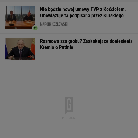
EkstraPremia, Kaskada, Lotto, LottoPlus,
MiniLotto, MultiMulti
Pierwszy etap GAT zakończony. To
strategiczna inwestycja dla polskiego
eksportu
MATERIAŁ PROMOCYJNY
Rolnik zaorał nowy asfalt za 400 tys. zł.
Wcześniej rozwalał krawężniki
Zwrot w sprawie
16-latek zaatakowany
Większość Pol