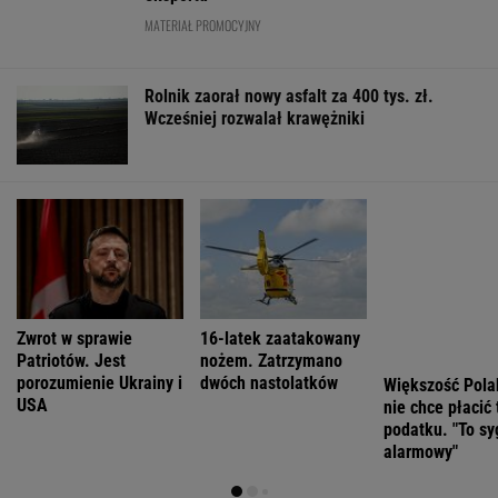
"1670"? Tym razem to ja marudzę
"Wymieniłam mojego byłego". Mikrodramy
wciągają jak ruchome piaski
FINANSE I TECHNOLOGIA