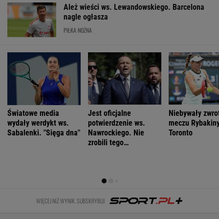
Morawiecki
Złe wieści dla
Dlaczego
Morawiecki
zwerbował
rządu Tuska.
Nawrocki
odszedł z PiS
kolejnego
Nowy sondaż
wetował
na dobre?
parlamentarzystę
ustawy? Chodzi
Polacy mają
PiS. "To nie
o "Plan 21"
wątpliwości
rozstanie"
WIADOMOŚCI