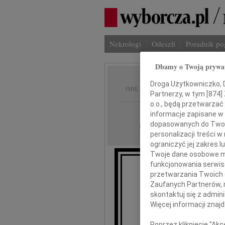
Nekrologi
Odeszli
Poradnik p
Dbamy o Twoją prywa
Katarz
Droga Użytkowniczko, Dr
IMIĘ I NAZWISKO:
Partnerzy, w tym [
874
]
o.o., będą przetwarzać 
Warszawa
REGION:
informacje zapisane w
dopasowanych do Twoich
13.05.2026
DATA EMISJI:
personalizacji treści 
ograniczyć jej zakres
Twoje dane osobowe mo
funkcjonowania serwisó
przetwarzania Twoich da
Z ogromnym smutkiem
Zaufanych Partnerów, 
nasza najuko
skontaktuj się z admin
Więcej informacji znaj
Poprzez kliknięcie "Ak