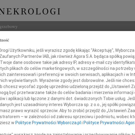
ogrzebowy
tność
Szukaj
yna Kriews
ogi Użytkowniku, jeśli wyrazisz zgodę klikając "Akceptuję", Wyborcza sp
Imię i na
 Zaufanych Partnerów IAB, jak również Agora S.A. będąca spółką powi
Twoje dane osobowe takie jak adresy IP, adresy e-mail czy identyfikato
 tych plikach do celów marketingowych, w szczególności na potrzeby 
 zainteresowań i preferencji w swoich serwisach, aplikacjach i w Int
w nich wyświetlanych. Wyrażenie zgody jest dobrowolne. Jeśli nie chce
INNE NE
 lub chcesz wycofać zgodę uprzednio udzieloną przejdź do „Ustawień
Jerzy
gą być przetwarzane także do celów badania i mierzenia informacji
W dni
w i aplikacji lub łączone z danymi dot. świadczonych Tobie usług. Jeś
Kryst
nych jest uzasadniony interes Wyborcza sp. z o.o., jej spółki powiąza
 zawiadamiamy, że 5 maja 2026 roku zmarła
Z żal
masz prawo wyrazić sprzeciw. Aby to zrobić przejdź do „Ustawień Z
chańsza Mama, Siostra i Przyjaciółka
Ewa W
istratorem – w zależności od zakresu sprzeciwu i podmiotu, wobec któ
W dni
dziesz w
Polityce Prywatności Wyborcza.pl
i
Polityce Prywatności Agor
Małgo
Z wie
ceptuję" wyrażasz zgodę na zainstalowanie i przechowywanie plików t