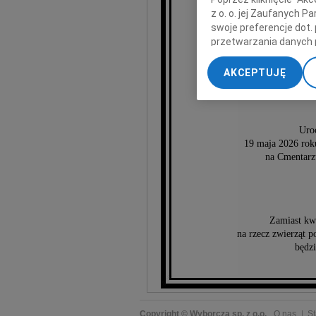
z o. o. jej Zaufanych 
swoje preferencje dot.
Ka
przetwarzania danych 
„Ustawienia zaawansow
AKCEPTUJĘ
My, nasi Zaufani Part
dokładnych danych geol
Przechowywanie informa
treści, badnie odbiorcó
Uroc
19 maja 2026 ro
na Cmentar
Zamiast kw
na rzecz zwierząt p
będzi
Copyright © Wyborcza sp. z o.o.
O nas
St