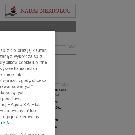
 nekrologów i wspomnień
. z o.o. oraz jej Zaufani
zwisko lub numer ogłoszenia:
ązaną z Wyborcza sp. z
ry plików cookie lub inne
wyświetlania reklam
+ szukanie zaawansowane
ernecie lub
sz wyrazić zgody, chcesz
KROLOGI
 Zaawansowanych”.
 Downarowicz
wiek: 94
07.08.2026
Warszawa
 dotyczących
u 1 sierpnia 2026 roku zmarł w wieku 94...
li podstawą
yna Czerny-Latek
07.08.2026
Warszawa
nej – Agora S.A. – lub
em zawiadamiamy, że dnia 3 sierpnia 2026...
aawansowanych” lub
olińska-Witort
07.08.2026
Warszawa
rego jest kierowany.
u 31 lipca 2026 roku zmarła w wieku 78...
a S.A.
rzata Kościelska
07.08.2026
Warszawa
lkim bólem zawiadamiamy, że 3...
ypu cookie Wyborczej sp.