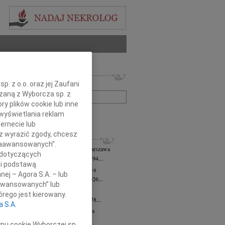
 nekrologów i wspomnień
. z o.o. oraz jej Zaufani
zwisko lub numer ogłoszenia:
ązaną z Wyborcza sp. z
ry plików cookie lub inne
wyświetlania reklam
+ szukanie zaawansowane
ernecie lub
sz wyrazić zgody, chcesz
KROLOGI
 Zaawansowanych”.
 Downarowicz
wiek: 94
07.08.2026
Warszawa
 dotyczących
u 1 sierpnia 2026 roku zmarł w wieku 94...
li podstawą
yna Czerny-Latek
07.08.2026
Warszawa
nej – Agora S.A. – lub
em zawiadamiamy, że dnia 3 sierpnia 2026...
aawansowanych” lub
olińska-Witort
07.08.2026
Warszawa
rego jest kierowany.
u 31 lipca 2026 roku zmarła w wieku 78...
a S.A.
rzata Kościelska
07.08.2026
Warszawa
lkim bólem zawiadamiamy, że 3...
ypu cookie Wyborczej sp.