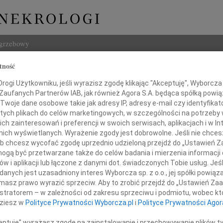
ogrzebowy
tność
Szukaj
d Myśliński
ogi Użytkowniku, jeśli wyrazisz zgodę klikając "Akceptuję", Wyborcza sp
Imię i na
 Zaufanych Partnerów IAB, jak również Agora S.A. będąca spółką powi
Twoje dane osobowe takie jak adresy IP, adresy e-mail czy identyfikato
 tych plikach do celów marketingowych, w szczególności na potrzeby 
 zainteresowań i preferencji w swoich serwisach, aplikacjach i w Int
w nich wyświetlanych. Wyrażenie zgody jest dobrowolne. Jeśli nie chce
INNE NE
 lub chcesz wycofać zgodę uprzednio udzieloną przejdź do „Ustawień
Jerzy
gą być przetwarzane także do celów badania i mierzenia informacji
W dni
w i aplikacji lub łączone z danymi dot. świadczonych Tobie usług. Jeś
Kryst
nych jest uzasadniony interes Wyborcza sp. z o.o., jej spółki powiąza
Z żal
masz prawo wyrazić sprzeciw. Aby to zrobić przejdź do „Ustawień Z
 2026 roku zmarł w wieku 84 lat
Ewa W
istratorem – w zależności od zakresu sprzeciwu i podmiotu, wobec któ
W dni
dziesz w
Polityce Prywatności Wyborcza.pl
i
Polityce Prywatności Agor
Małgo
Z wie
ceptuję" wyrażasz zgodę na zainstalowanie i przechowywanie plików t