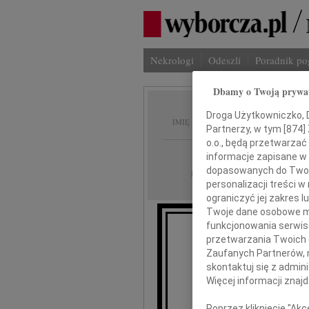
Nekrologi
Odeszli
Poradnik p
Dbamy o Twoją prywa
Ryszar
Droga Użytkowniczko, Dr
IMIĘ I NAZWISKO:
Partnerzy, w tym [
874
]
o.o., będą przetwarzać 
Warszawa
REGION:
informacje zapisane w
dopasowanych do Twoich
19.05.2026
DATA EMISJI:
personalizacji treści 
ograniczyć jej zakres
Twoje dane osobowe mo
funkcjonowania serwisó
przetwarzania Twoich da
Zaufanych Partnerów, 
9 maja
skontaktuj się z admin
Więcej informacji znaj
Poprzez kliknięcie "Ak