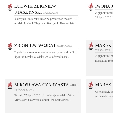
LUDWIK ZBIGNIEW
IWONA 
STASZYŃSKI
WARSZAWA
Z głębokim ża
29 lipca 2026 r
3 sierpnia 2026 roku zmarł w przeddzień swoich 103
urodzin Ludwik Zbigniew Staszyński Ekonomista...
ZBIGNIEW WOJDAT
MAREK 
WARSZAWA
WARSZAWA
Z głębokim smutkiem zawiadamiamy, że w dniu 30
Z głębokim sm
lipca 2026 roku w wieku 79 lat odszedł nasz...
lipca 2026 rok
MIROSŁAWA CZARZASTA
MAREK 
WIEK:
76
WARSZAWA
Osiemnaście l
W dniu 27 lipca 2026 roku odeszła w wieku 76 lat
wspaniały nauc
Mirosława Czarzasta z domu Chałaczkiewicz...