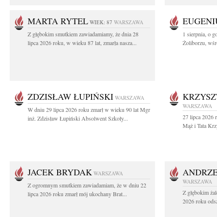
MARTA RYTEL
EUGENI
WIEK: 87
WARSZAWA
Z głębokim smutkiem zawiadamiamy, że dnia 28
1 sierpnia, o g
lipca 2026 roku, w wieku 87 lat, zmarła nasza...
Żoliborzu, wśró
ZDZISŁAW ŁUPIŃSKI
KRZYSZ
WARSZAWA
WARSZAWA
W dniu 29 lipca 2026 roku zmarł w wieku 90 lat Mgr
27 lipca 2026 
inż. Zdzisław Łupiński Absolwent Szkoły...
Mąż i Tata Krz
JACEK BRYDAK
ANDRZE
WARSZAWA
WARSZAWA
Z ogromnym smutkiem zawiadamiam, że w dniu 22
Z głębokim żal
lipca 2026 roku zmarł mój ukochany Brat...
2026 roku odsz