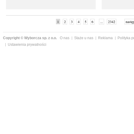
1
2
3
4
5
6
...
2342
nastę
Copyright © Wyborcza sp. z o.o.
O nas
Staże u nas
Reklama
Polityka 
Ustawienia prywatności