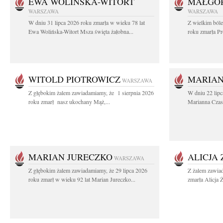
EWA WOLIŃSKA-WITORT
MAŁGOR
WARSZAWA
WARSZAWA
W dniu 31 lipca 2026 roku zmarła w wieku 78 lat
Z wielkim ból
Ewa Wolińska-Witort Msza święta żałobna...
roku zmarła Pr
WITOLD PIOTROWICZ
MARIAN
WARSZAWA
Z głębokim żalem zawiadamiamy, że 1 sierpnia 2026
W dniu 22 lipc
roku zmarł nasz ukochany Mąż,...
Marianna Czas
MARIAN JURECZKO
ALICJA
WARSZAWA
Z głębokim żalem zawiadamiamy, że 29 lipca 2026
Z żalem zawia
roku zmarł w wieku 92 lat Marian Jureczko...
zmarła Alicja 