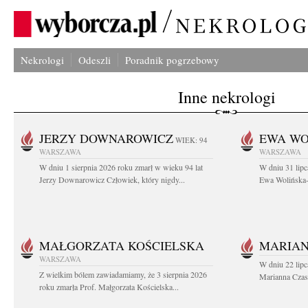
Nekrologi
Odeszli
Poradnik pogrzebowy
Inne nekrologi
JERZY DOWNAROWICZ
EWA WO
WIEK: 94
WARSZAWA
WARSZAWA
W dniu 1 sierpnia 2026 roku zmarł w wieku 94 lat
W dniu 31 lipc
Jerzy Downarowicz Człowiek, który nigdy...
Ewa Wolińska-W
MAŁGORZATA KOŚCIELSKA
MARIAN
WARSZAWA
W dniu 22 lipc
Z wielkim bólem zawiadamiamy, że 3 sierpnia 2026
Marianna Czas
roku zmarła Prof. Małgorzata Kościelska...