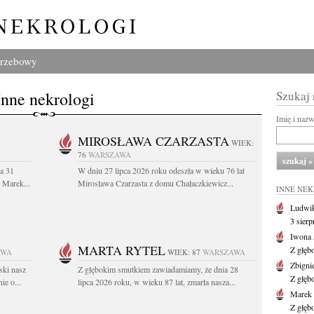
grzebowy
Inne nekrologi
Szukaj
Imię i naz
MIROSŁAWA CZARZASTA
WIEK:
76
WARSZAWA
a 31
W dniu 27 lipca 2026 roku odeszła w wieku 76 lat
. Marek...
Mirosława Czarzasta z domu Chałaczkiewicz...
INNE NE
Ludwik
3 sier
Iwona 
MARTA RYTEL
Z głęb
AWA
WIEK: 87
WARSZAWA
Zbigni
ski nasz
Z głębokim smutkiem zawiadamiamy, że dnia 28
Z głęb
ie o...
lipca 2026 roku, w wieku 87 lat, zmarła nasza...
Marek 
Z głęb