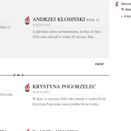
Mirosł
W dniu
+ więc
ANDRZEJ KŁOSIŃSKI
WIEK: 82
WARSZAWA
dniu 22
Z głębokim żalem zawiadamiamy, że dnia 20 lipca
2026 roku odszedł w wieku 82 lat nasz Tata,...
więcej
KRYSTYNA POGORZELEC
WARSZAWA
2026 roku
W dniu 14 stycznia 2026 roku zmarła w wieku 80 lat
Krystyna Pogorzelec nauczycielka Msza święta...