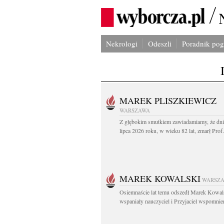
Nekrologi
Odeszli
Poradnik po
MAREK PLISZKIEWICZ
WARSZAWA
Z głębokim smutkiem zawiadamiamy, że dni
lipca 2026 roku, w wieku 82 lat, zmarł Prof
MAREK KOWALSKI
WARSZ
Osiemnaście lat temu odszedł Marek Kowal
wspaniały nauczyciel i Przyjaciel wspomnien