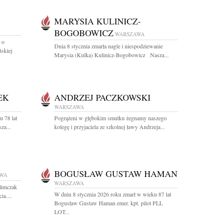
MARYSIA KULINICZ-
BOGOBOWICZ
WARSZAWA
 o
Dnia 8 stycznia zmarła nagle i niespodziewanie
ńskiej
Marysia (Kulka) Kulinicz-Bogobowicz Nasza...
EK
ANDRZEJ PACZKOWSKI
WARSZAWA
u 78 lat
Pogrążeni w głębokim smutku żegnamy naszego
za...
kolegę i przyjaciela ze szkolnej ławy Andrzeja...
BOGUSŁAW GUSTAW HAMAN
WA
WARSZAWA
limczak
W dniu 8 stycznia 2026 roku zmarł w wieku 87 lat
a....
Bogusław Gustaw Haman emer. kpt. pilot PLL
LOT...