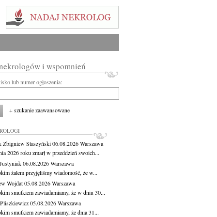
 nekrologów i wspomnień
wisko lub numer ogłoszenia:
+ szukanie zaawansowane
KROLOGI
 Zbigniew Staszyński
06.08.2026
Warszawa
pnia 2026 roku zmarł w przeddzień swoich...
Justyniak
06.08.2026
Warszawa
okim żalem przyjęliśmy wiadomość, że w...
ew Wojdat
05.08.2026
Warszawa
okim smutkiem zawiadamiamy, że w dniu 30...
Pliszkiewicz
05.08.2026
Warszawa
okim smutkiem zawiadamiamy, że dnia 31...