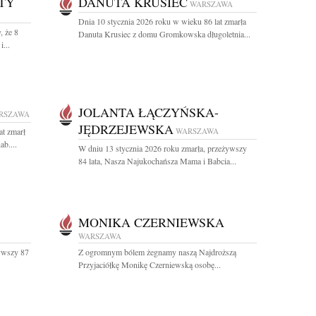
TY
DANUTA KRUSIEC
WARSZAWA
Dnia 10 stycznia 2026 roku w wieku 86 lat zmarła
 że 8
Danuta Krusiec z domu Gromkowska długoletnia...
...
JOLANTA ŁĄCZYŃSKA-
RSZAWA
JĘDRZEJEWSKA
at zmarł
WARSZAWA
ab....
W dniu 13 stycznia 2026 roku zmarła, przeżywszy
84 lata, Nasza Najukochańsza Mama i Babcia...
MONIKA CZERNIEWSKA
WARSZAWA
żywszy 87
Z ogromnym bólem żegnamy naszą Najdroższą
Przyjaciółkę Monikę Czerniewską osobę...