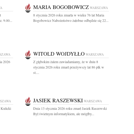
MARIA BOGOBOWICZ
WA
WARSZAWA
t
8 stycznia 2026 roku zmarła w wieku 76 lat Maria
. 9.00...
Bogobowicz Nabożeństwo żałobne odbędzie się 22...
WITOLD WOJDYŁŁO
SZAWA
WARSZAWA
ia 2026
Z głębokim żalem zawiadamiamy, że w dniu 8
stycznia 2026 roku zmarł przeżywszy lat 86 płk w
st....
JASIEK RASZEWSKI
SZAWA
WARSZAWA
 Kulicki
Dnia 13 stycznia 2026 roku zmarł Jasiek Raszewski
Był świetnym informatykiem, ale mógłby...