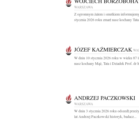
WOJCIECH BORZOBOHA
WARSZAWA
Z ogromnym żalem i smutkiem informujemy,
stycznia 2026 roku zmarł nasz kochany Tata i
JÓZEF KAŹMIERCZAK
WA
W dniu 10 stycznia 2026 roku w wieku 87 l
nasz kochany Mąż, Tata i Dziadek Prof. dr h
ANDRZEJ PACZKOWSKI
WARSZAWA
W dniu 3 stycznia 2026 roku odszedł prze
lat Andrzej Paczkowski historyk, badacz...