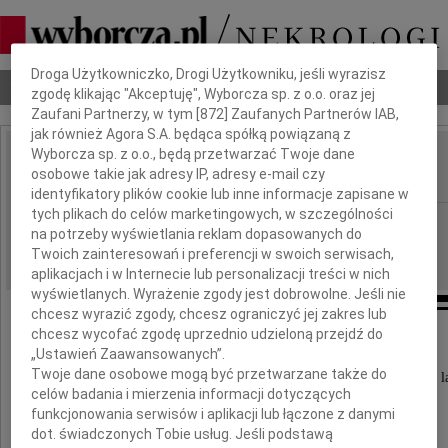
Dbamy o Twoją prywatność
Droga Użytkowniczko, Drogi Użytkowniku, jeśli wyrazisz
Nekrologi
Odeszli
Poradnik pogrzebowy
zgodę klikając "Akceptuję", Wyborcza sp. z o.o. oraz jej
Zaufani Partnerzy, w tym [
872
] Zaufanych Partnerów IAB,
jak również Agora S.A. będąca spółką powiązaną z
Wyborcza sp. z o.o., będą przetwarzać Twoje dane
Stanisław Binduła
osobowe takie jak adresy IP, adresy e-mail czy
IMIĘ I NAZWISKO:
identyfikatory plików cookie lub inne informacje zapisane w
tych plikach do celów marketingowych, w szczególności
Warszawa
REGION:
na potrzeby wyświetlania reklam dopasowanych do
19.05.2026
DATA EMISJI:
Twoich zainteresowań i preferencji w swoich serwisach,
aplikacjach i w Internecie lub personalizacji treści w nich
wyświetlanych. Wyrażenie zgody jest dobrowolne. Jeśli nie
chcesz wyrazić zgody, chcesz ograniczyć jej zakres lub
chcesz wycofać zgodę uprzednio udzieloną przejdź do
Z głębokim żalem zawiadamiamy,
„Ustawień Zaawansowanych”.
Twoje dane osobowe mogą być przetwarzane także do
że w dniu 15 maja 2026 roku zmarł w wieku 83 l
celów badania i mierzenia informacji dotyczących
funkcjonowania serwisów i aplikacji lub łączone z danymi
kochany Mąż, Tata i Dziadek
dot. świadczonych Tobie usług. Jeśli podstawą