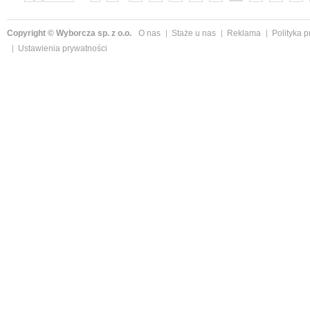
»
Copyright © Wyborcza sp. z o.o.
O nas
Staże u nas
Reklama
Polityka 
Ustawienia prywatności