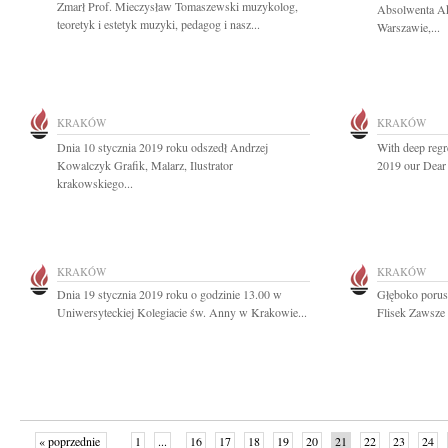
Zmarł Prof. Mieczysław Tomaszewski muzykolog,
Absolwenta A
teoretyk i estetyk muzyki, pedagog i nasz...
Warszawie,...
KRAKÓW
KRAKÓW
Dnia 10 stycznia 2019 roku odszedł Andrzej
With deep regr
Kowalczyk Grafik, Malarz, Ilustrator
2019 our Dear 
krakowskiego...
KRAKÓW
KRAKÓW
Dnia 19 stycznia 2019 roku o godzinie 13.00 w
Głęboko porus
Uniwersyteckiej Kolegiacie św. Anny w Krakowie...
Flisek Zawsze 
« poprzednie
1
...
16
17
18
19
20
21
22
23
24