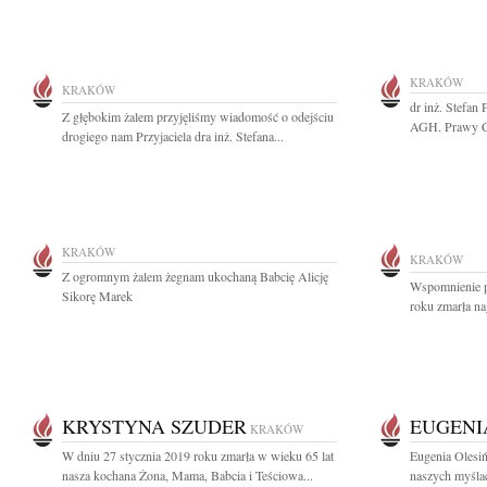
KRAKÓW
KRAKÓW
dr inż. Stefan
Z głębokim żalem przyjęliśmy wiadomość o odejściu
AGH. Prawy Cz
drogiego nam Przyjaciela dra inż. Stefana...
KRAKÓW
KRAKÓW
Z ogromnym żalem żegnam ukochaną Babcię Alicję
Wspomnienie po
Sikorę Marek
roku zmarła na
KRYSTYNA SZUDER
EUGENI
KRAKÓW
W dniu 27 stycznia 2019 roku zmarła w wieku 65 lat
Eugenia Olesiń
nasza kochana Żona, Mama, Babcia i Teściowa...
naszych myślac