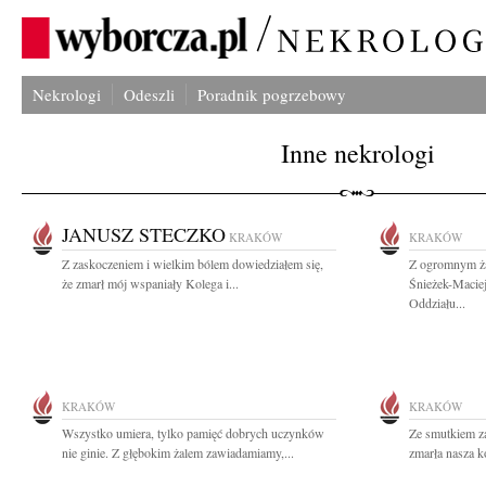
Nekrologi
Odeszli
Poradnik pogrzebowy
Inne nekrologi
JANUSZ STECZKO
KRAKÓW
KRAKÓW
Z zaskoczeniem i wielkim bólem dowiedziałem się,
Z ogromnym ża
że zmarł mój wspaniały Kolega i...
Śnieżek-Macie
Oddziału...
KRAKÓW
KRAKÓW
Wszystko umiera, tylko pamięć dobrych uczynków
Ze smutkiem z
nie ginie. Z głębokim żalem zawiadamiamy,...
zmarła nasza k