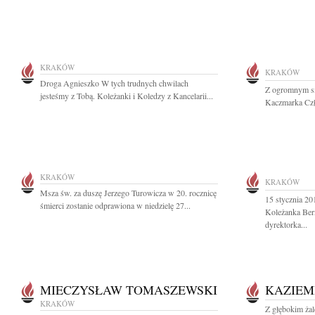
KRAKÓW
KRAKÓW
Droga Agnieszko W tych trudnych chwilach
Z ogromnym s
jesteśmy z Tobą. Koleżanki i Koledzy z Kancelarii...
Kaczmarka Czł
KRAKÓW
KRAKÓW
Msza św. za duszę Jerzego Turowicza w 20. rocznicę
15 stycznia 20
śmierci zostanie odprawiona w niedzielę 27...
Koleżanka Ber
dyrektorka...
MIECZYSŁAW TOMASZEWSKI
KAZIEM
KRAKÓW
Z głębokim ża