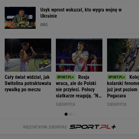
Kraków. Łukasz
Słowa
Ważna decyzja
Najniższe
Gibała ogłosił
Nawrockiego
ws. sankcji dla
poparcie dla
start w
oburzyły
Rosji.
PiS w sondażu
wyborach na
Zacharową.
Amerykański
od lat. Doda i
prezydenta
"Kliniczna
Senat
jej były mąż
miasta
rusofobia"
zagłosował
oskarżeni
WIADOMOŚCI
Solidarni z Ukrainą. Manifestanci mają