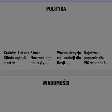
siedem postulatów
Nie będzie nowej umowy TVP z Kościołem.
Obowiązuje ta podpisana przez Kurskiego
MARCIN KOZŁOWSKI
Dwa pytony na szyi kobiety. Świadkowie
wezwali policję