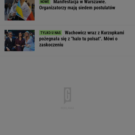
Pytamy o 15 osób, których wstyd nie znać.
Wiesz, z czego słyną?
Polka pobiła rekord Guinnessa. Zajęło jej to
15 lat
KSIĄŻKA
Oto darmowy sposób na
odcinkowe pomiary prędkości. Polski program
Coraz więcej ulic świeci na czerwono. Powód
tej zmiany może zaskoczyć
MOTO NEWS
Pilne wieści z Toronto! Znamy godzinę