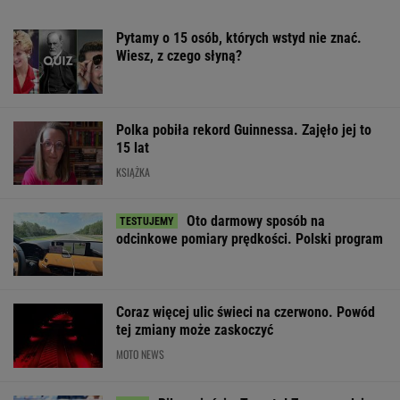
meczu Iga Świątek - Marta Kostiuk
TENIS
Sandały Keen to synonim wakacyjnego
komfortu - teraz tańsze o niemal 100 zł
OFERTY AVANTI24
Pustki w kurorcie nad
Rozpoznasz tych
Nowe informacj
morzem. "Z roku na
wybitnych aktorów
mężczyźnie spo
rok turystów jest coraz
PRL-u? Wszyscy mylą
Śnieżki. To Pol
mniej"
się w 8. pytaniu