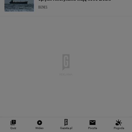
4,2986
3,7188
4,6029
5,0167
151 782,92
-0,08%
-0,4%
0,16%
-0,13%
-0,24%
SPRAWDŹ NOTOWANIA
Notowania dostarcza VIA24ONLINE
MATERIAŁY PROMOCYJNE
PRZEWAGA DZIĘKI TECHNICE
Quiz
Wideo
Gazeta.pl
Poczta
Pogoda