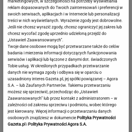
marketingowych, w szczególności na potrzeby wyświetlania
reklam dopasowanych do Twoich zainteresowań i preferencji w
swoich serwisach, aplikacjach i w Internecie lub personalizacji
treści w nich wyświetlanych. Wyrażenie zgody jest dobrowolne.
Tak Nawrocki wymyka się spod
Jeśli nie chcesz wyrazić zgody, chcesz ograniczyć jej zakres lub
kontroli PiS. "Znalazł się w pułapce"
chcesz wycofać zgodę uprzednio udzieloną przejdź do
SUBSKRYPCJA
„Ustawień Zaawansowanych”.
Twoje dane osobowe mogą być przetwarzane także do celów
badania i mierzenia informacji dotyczących funkcjonowania
Nowe informacje o mężczyźnie spod Śnieżki.
To Polak
serwisów i aplikacji lub łączone z danymi dot. świadczonych
Tobie usług. W określonych przypadkach przetwarzanie
danych nie wymaga zgody i odbywa się w oparciu o
uzasadniony interes Gazeta.pl, jej spółki powiązanej – Agora
Rozwiąż quiz geograficzny i dopasuj miasto do
S.A. – lub Zaufanych Partnerów. Takiemu przetwarzaniu
państwa. Zdobędziesz 9/13?
możesz się sprzeciwić, przechodząc do „Ustawień
Zaawansowanych” lub przez kontakt z administratorem – w
zależności od zakresu sprzeciwu i podmiotu, wobec którego
jest kierowany. Więcej informacji o przetwarzaniu danych
Nie czekaj, aż będzie za późno. To może
osobowych znajdziesz w dokumencie
Polityka Prywatności
oznaczać, że szkoła przestała służyć dziecku
Gazeta.pl
i
Polityka Prywatności Agora S.A.
MATERIAŁ PROMOCYJNY