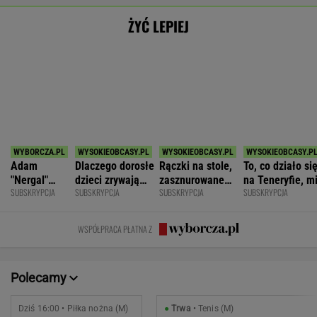
Polonia Bytom
2
Botic van de Zandschulp
Pogoń Siedlce
2
Hubert Hurkacz
POKAŻ TRWAJĄCE
WIĘCEJ NA
WYNIKI.SPORT.PL
SPORT.PL