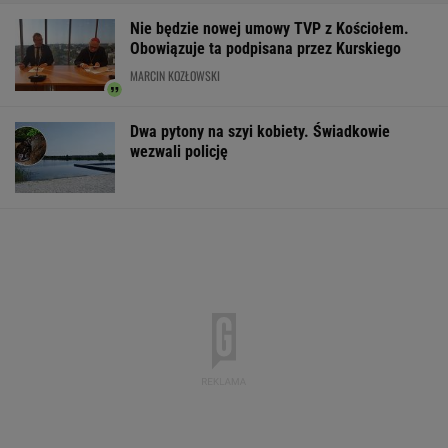
Kaskada, MiniLotto, MultiMulti
Pierwszy etap GAT zakończony. To
strategiczna inwestycja dla polskiego
eksportu
MATERIAŁ PROMOCYJNY
Wojskowy
Obława za
DOGE miał przy
śmigłowiec pozbawił
nożownikiem w
USA miliardowe
ludzi prądu?
Kamiennej Górze.
oszczędności. 
Żandarmeria bada
Napastnik ranił 15-
poszło nie tak?
sprawę
latka
WSPÓŁPRACA PŁATNA Z WYBORCZA.PL