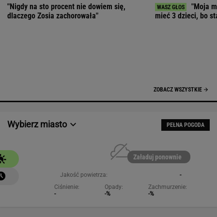
Załaduj ponownie
Jakość powietrza:
-
Ciśnienie:
Opady:
Zachmurzenie:
-
-%
-%