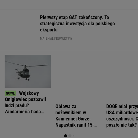
FINANSE I TECHNOLOGIA
Niemiecki koncern RWE zamieni w USA
morskie farmy wiatrowe na LNG
BIZNES