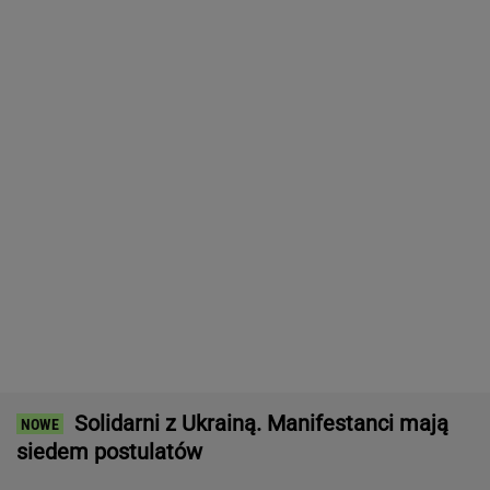
Nowe informacje o mężczyźnie spod Śnieżki.
To Polak
Gruźlica w warszawskim przedszkolu. 24
dzieci na liście sanepidu
Raport wywiadu USA. "WSJ": Putin może
zaatakować NATO nawet tej jesieni
Wyniki Lotto 07.08.2026 -
EkstraPensja, EkstraPremia, EuroJackpot,