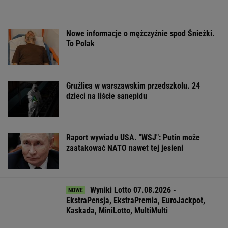
ZROZUM, POZNAJ, ODKRYWAJ
SEKCJA Z SUBSKRYPCJĄ
"Po dobie w reżimie 7-5-3, uznałam: tak się
nie da, to jest nieludzkie"
Katarzyna poroniła. Lekarka uparła się przy
skrobance
Na Warmii i Mazurach spadł grad wielkości
pięści. Kilkadziesiąt osób wyłowiono z wody
Ewa Woydyłło: dziś ja jestem głupiutka i
wystraszona. Przepraszam Igę Świątek