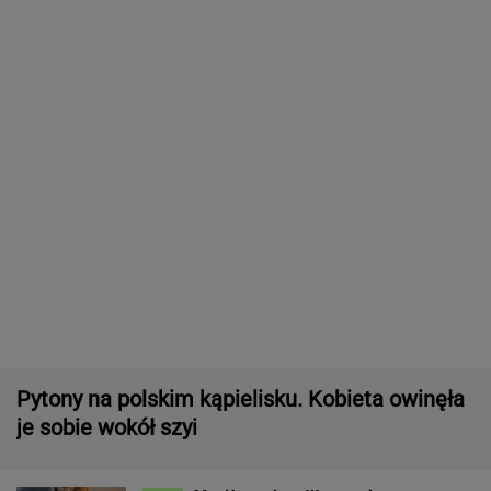
Organizatorzy mają siedem postulatów
Wachowicz wraz z Kurzopkami
pożegnała się z "halo tu polsat". Mówi o
zaskoczeniu