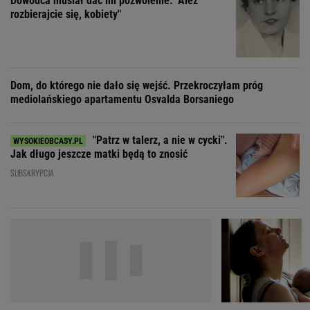
"Patrz w talerz, a nie w cycki".
Jak długo jeszcze matki będą to znosić
SUBSKRYPCJA
"Nigdy na sto procent nie dowiem się,
"Moja ma
dlaczego Zosia zachorowała"
mieć 3 dzieci, bo st
ZOBACZ WSZYSTKIE
Wybierz miasto
PEŁNA POGODA