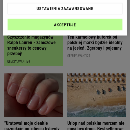
USTAWIENIA ZAAWANSOWANE
AKCEPTUJĘ
Czyszczenie magazynów
Ten karmelowy kuferek od
Ralph Lauren - zamszowe
polskiej marki będzie idealny
sneakersy to cenowy
na jesień. Zgrabny i pojemny
przebój!
OFERTY AVANTI24
OFERTY AVANTI24
"Uratował moje cienkie
Urlop nad polskim morzem nie
paznokcie po zdjęciu hybrydy,
musi być drogi. Bestsellerowe