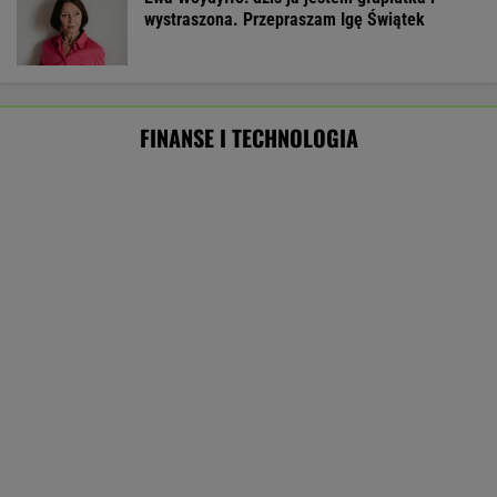
Masowo tracą pracę przez AI?
To tylko forma "moralnego bufora"
SUBSKRYPCJA
Baseny i jacuzzi idealne na działkę i do
ogrodu. Duży wybór w świetnych cenach
REKLAMA CENEO
ZUS dopłaca Ukraińcom do emerytur.
Konfederacja grzmi, ale zapomina o ważnej
rzeczy