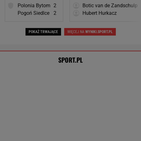
Pilne wieści z Toronto! Znamy godzinę
meczu Iga Świątek - Marta Kostiuk
TENIS
Niewiadoma-Phinney wygrywa królewski etap
Tour de France! Kosmiczna jazda Polki
KOLARSTWO
Tysiące osób zrobi to we wrześniu. Powód
może cię zaskoczyć
MATERIAŁ PROMOCYJNY,
18+