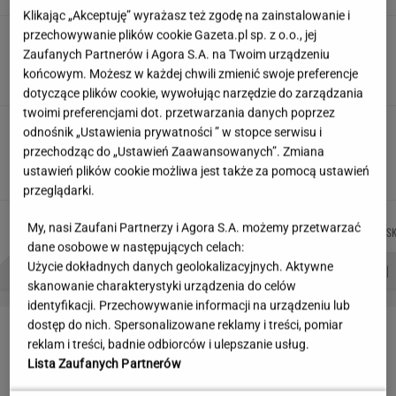
Klikając „Akceptuję” wyrażasz też zgodę na zainstalowanie i
przechowywanie plików cookie Gazeta.pl sp. z o.o., jej
Partnerka Litewki po jego
śmierci: Niektórzy zlecieli się jak sępy
Zaufanych Partnerów i Agora S.A. na Twoim urządzeniu
końcowym. Możesz w każdej chwili zmienić swoje preferencje
SUBSKRYPCJA
dotyczące plików cookie, wywołując narzędzie do zarządzania
twoimi preferencjami dot. przetwarzania danych poprzez
Wzięli pod lupę wielką reformę Muska. Gdzie
odnośnik „Ustawienia prywatności ” w stopce serwisu i
się podziały miliardy oszczędności?
przechodząc do „Ustawień Zaawansowanych”. Zmiana
ustawień plików cookie możliwa jest także za pomocą ustawień
MARIA KORCZ
przeglądarki.
MACIEK
JOANNA
MARCIN
MIŁOSZ
Autorzy:
My, nasi Zaufani Partnerzy i Agora S.A. możemy przetwarzać
KUCHARCZYK
CHOJNACKA
KOZŁOWSKI
WIATROWSK
dane osobowe w następujących celach:
Użycie dokładnych danych geolokalizacyjnych. Aktywne
PROBLEMY POLSKICH SIATKARZY
ZNAK Z '30'
WISŁAWA SZYMBORSKA
skanowanie charakterystyki urządzenia do celów
identyfikacji. Przechowywanie informacji na urządzeniu lub
LETNIE OKAZJE
dostęp do nich. Spersonalizowane reklamy i treści, pomiar
reklam i treści, badnie odbiorców i ulepszanie usług.
Lista Zaufanych Partnerów