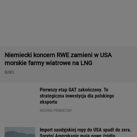
Paramount przekonał Wielką Brytanię ws.
fuzji. "Nie budzi obaw"
BIZNES
Rekord w Orlenie i
Nowe eLicytacje
Rynek pracy: S
nagła reakcja byłego
ruszyły pełną parą.
bezrobocia w gó
prezesa. Poszło o
Dużo samochodów w
Gdzie najtrudnie
kierowców
dobrej cenie
etat?
WALUTY I GIEŁDA
EUR
USD
CHF
GBP
WIG