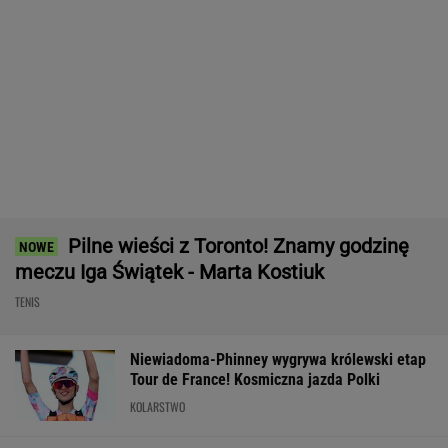
Wnętrze? Klasa światowa. Jazda? Uzależnia.
Ta perełka z Bawarii to czysta perfekcja!
MATERIAŁ PROMOCYJNY
Sensacja w Toronto! Pogromczyni Polki nie
dała rady 89. tenisistce świata
TENIS
Absolutna sensacja w Toronto! Andriejewa
odpada w III rundzie!
TENIS