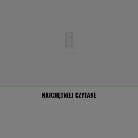
NAJCHĘTNIEJ CZYTANE
Pytony na polskim kąpielisku. Kobieta owinęła
je sobie wokół szyi
Manifestacja w Warszawie.