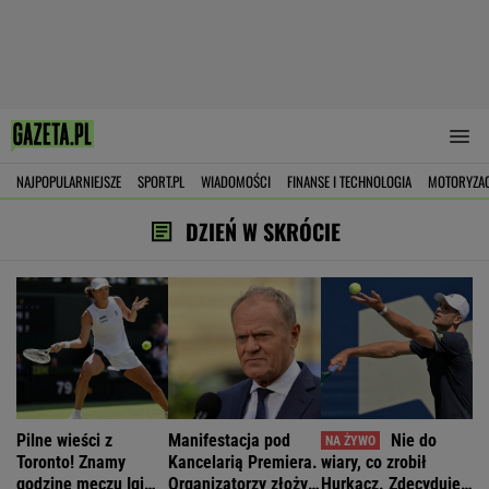
NAJPOPULARNIEJSZE
SPORT.PL
WIADOMOŚCI
FINANSE I TECHNOLOGIA
MOTORYZA
DZIEŃ W SKRÓCIE
Pilne wieści z
Manifestacja pod
Nie do
Toronto! Znamy
Kancelarią Premiera.
wiary, co zrobił
godzinę meczu Igi
Organizatorzy złożyli
Hurkacz. Zdecyduje