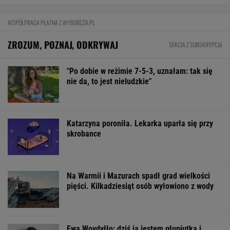
Pierwszy etap GAT zakończony. To
strategiczna inwestycja dla polskiego
eksportu
MATERIAŁ PROMOCYJNY
Import saudyjskiej ropy do USA spadł do zera.
Sprytni Amerykanie mają nowe źródło
BIZNES