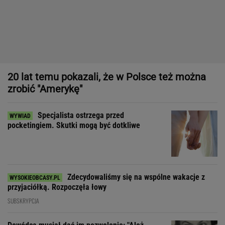
Specjalista ostrzega przed
pocketingiem. Skutki mogą być dotkliwe
Zdecydowaliśmy się na wspólne wakacje z
przyjaciółką. Rozpoczęła łowy
SUBSKRYPCJA
Dowódca musiał dać im pozwolenie: "Ależ
rozbierajcie się, kobiety"
Dom, do którego nie dało się wejść. Przekroczyłam próg
mediolańskiego apartamentu Osvalda Borsaniego