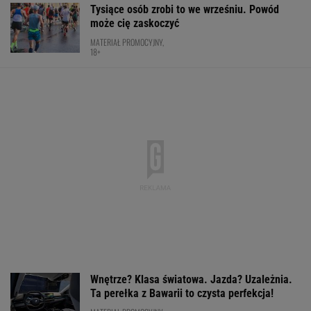
Hurkacz pójdzie za ciosem? Polak walczy o
czwartą rundę turnieju w Montrealu [NA
ŻYWO]
DAWID FRANEK
Nowa Toyota bZ4X jest dostępna w specjalnej
cenie. Pobierz cennik i sprawdź korzyść!
MATERIAŁ PROMOCYJNY
Usyk wprost wskazał, kto wygra wojnę w
Ukrainie
BOKS