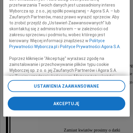
przetwarzania Twoich danych jest uzasadniony interes
Wyborcza sp. z o.o., jej spółki powiązanej – Agora S.A. – lub
Zaufanych Partnerów, masz prawo wyrazić sprzeciw. Aby
to zrobić przejdź do „Ustawień Zaawansowanych” lub
skontaktuj się z administratorem – w zależności od
Irena Strnad
zakresu sprzeciwu i podmiotu, wobec którego jest
kierowany. Więcej informacji znajdziesz w
Polityce
z domu Rybówna
Prywatności Wyborcza.pl
i
Polityce Prywatności Agora S.A.
Poprzez kliknięcie "Akceptuję" wyrażasz zgodę na
zainstalowanie i przechowywanie plików typu cookie
Pożegnamy Ją w kaplicy Cmentarza Rakowickieg
Wyborczej sp. z o. o. jej Zaufanych Partnerów i Agora S.A.
w czwartek 14 lutego 2019 roku Mszą Św. o godzinie
na Twoim urządzeniu końcowym. Możesz też w każdej
chwili zmienić swoje preferencje dot. plików cookie,
i potem odprowadzimy do grobowca rodzinnego
USTAWIENIA ZAAWANSOWANE
ponownie wywołując narzędzie do zarządzania Twoimi
preferencjami dot. przetwarzania danych poprzez
córki, synowa, wnuki i prawnuk
odnośnik „Ustawienia prywatności” w stopce serwisu i
AKCEPTUJĘ
przechodząc do sekcji „Ustawienia zaawansowane”.
Zmiana ustawień plików cookie możliwa jest także za
Prosimy o nie składanie kondolencji.
pomocą ustawień przeglądarki.
My, nasi Zaufani Partnerzy i Agora S.A. możemy
Zamiast kwiatów prosimy o datki