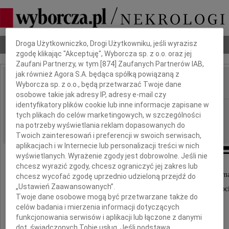
Dbamy o Twoją prywatność
Droga Użytkowniczko, Drogi Użytkowniku, jeśli wyrazisz
Nekrologi
Odeszli
Poradnik pogrzebowy
zgodę klikając "Akceptuję", Wyborcza sp. z o.o. oraz jej
Zaufani Partnerzy, w tym [
874
] Zaufanych Partnerów IAB,
jak również Agora S.A. będąca spółką powiązaną z
Wyborcza sp. z o.o., będą przetwarzać Twoje dane
IMIĘ I NAZWISKO:
osobowe takie jak adresy IP, adresy e-mail czy
identyfikatory plików cookie lub inne informacje zapisane w
Kraków
REGION:
tych plikach do celów marketingowych, w szczególności
11.02.2019
DATA EMISJI:
na potrzeby wyświetlania reklam dopasowanych do
Twoich zainteresowań i preferencji w swoich serwisach,
aplikacjach i w Internecie lub personalizacji treści w nich
wyświetlanych. Wyrażenie zgody jest dobrowolne. Jeśli nie
chcesz wyrazić zgody, chcesz ograniczyć jej zakres lub
Ze smutkiem zawiadamiamy, że w wieku 99 lat zma
chcesz wycofać zgodę uprzednio udzieloną przejdź do
„Ustawień Zaawansowanych”.
nasza kochana Mama, Teściowa, Babcia i Prababc
Twoje dane osobowe mogą być przetwarzane także do
celów badania i mierzenia informacji dotyczących
funkcjonowania serwisów i aplikacji lub łączone z danymi
dot. świadczonych Tobie usług. Jeśli podstawą