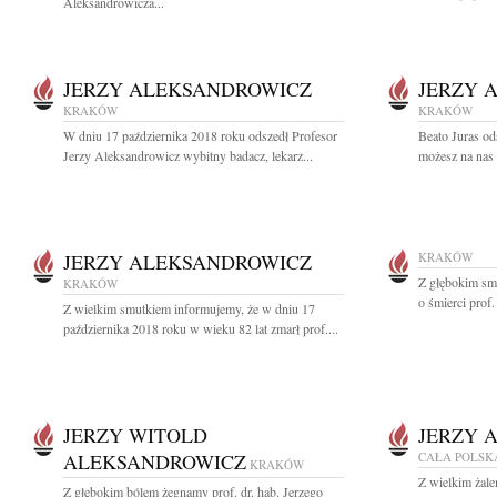
Aleksandrowicza...
JERZY ALEKSANDROWICZ
JERZY 
KRAKÓW
KRAKÓW
W dniu 17 października 2018 roku odszedł Profesor
Beato Juras od
Jerzy Aleksandrowicz wybitny badacz, lekarz...
możesz na nas 
JERZY ALEKSANDROWICZ
KRAKÓW
Z głębokim sm
KRAKÓW
o śmierci prof.
Z wielkim smutkiem informujemy, że w dniu 17
października 2018 roku w wieku 82 lat zmarł prof....
JERZY WITOLD
JERZY 
ALEKSANDROWICZ
CAŁA POLSK
KRAKÓW
Z wielkim żal
Z głębokim bólem żegnamy prof. dr. hab. Jerzego