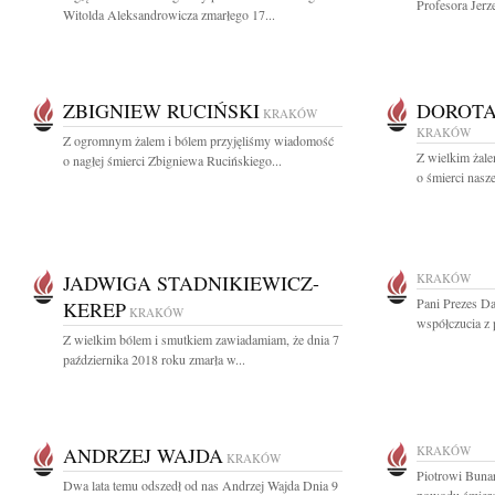
Profesora Jerz
Witolda Aleksandrowicza zmarłego 17...
ZBIGNIEW RUCIŃSKI
DOROTA
KRAKÓW
KRAKÓW
Z ogromnym żalem i bólem przyjęliśmy wiadomość
Z wielkim żal
o nagłej śmierci Zbigniewa Rucińskiego...
o śmierci nasz
JADWIGA STADNIKIEWICZ-
KRAKÓW
Pani Prezes D
KEREP
KRAKÓW
współczucia z
Z wielkim bólem i smutkiem zawiadamiam, że dnia 7
października 2018 roku zmarła w...
ANDRZEJ WAJDA
KRAKÓW
KRAKÓW
Piotrowi Buna
Dwa lata temu odszedł od nas Andrzej Wajda Dnia 9