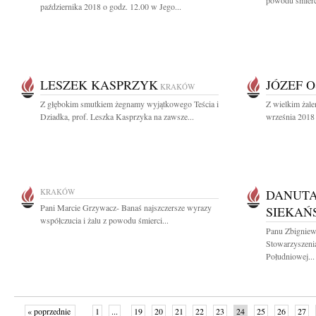
powodu śmierc
października 2018 o godz. 12.00 w Jego...
LESZEK KASPRZYK
JÓZEF 
KRAKÓW
Z głębokim smutkiem żegnamy wyjątkowego Teścia i
Z wielkim żal
Dziadka, prof. Leszka Kasprzyka na zawsze...
września 2018 
KRAKÓW
DANUTA
Pani Marcie Grzywacz- Banaś najszczersze wyrazy
SIEKAŃ
współczucia i żalu z powodu śmierci...
Panu Zbigniew
Stowarzyszenia
Południowej...
« poprzednie
1
...
19
20
21
22
23
24
25
26
27