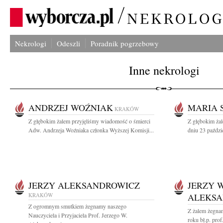
Nekrologi
Odeszli
Poradnik pogrzebowy
Inne nekrologi
ANDRZEJ WOŹNIAK
MARIA 
KRAKÓW
Z głębokim żalem przyjęliśmy wiadomość o śmierci
Z głębokim ża
Adw. Andrzeja Woźniaka członka Wyższej Komisji...
dniu 23 paździe
JERZY ALEKSANDROWICZ
JERZY 
KRAKÓW
ALEKSA
Z ogromnym smutkiem żegnamy naszego
Z żalem żegna
Nauczyciela i Przyjaciela Prof. Jerzego W.
roku bł.p. prof