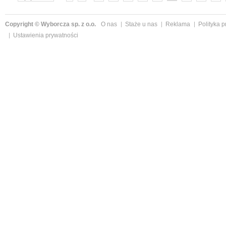
»
Copyright © Wyborcza sp. z o.o.
O nas
Staże u nas
Reklama
Polityka 
Ustawienia prywatności