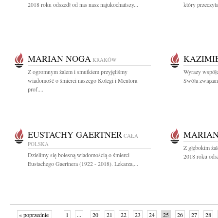
2018 roku odszedł od nas nasz najukochańszy...
który przeczyta
MARIAN NOGA
KAZIMI
KRAKÓW
Z ogromnym żalem i smutkiem przyjęliśmy
Wyrazy współcz
wiadomość o śmierci naszego Kolegi i Mentora
Swóła związane
prof....
EUSTACHY GAERTNER
MARIAN
CAŁA
POLSKA
Z głębokim żal
Dzielimy się bolesną wiadomością o śmierci
2018 roku odsz
Eustachego Gaertnera (1922 - 2018). Lekarza,...
« poprzednie
1
...
20
21
22
23
24
25
26
27
28