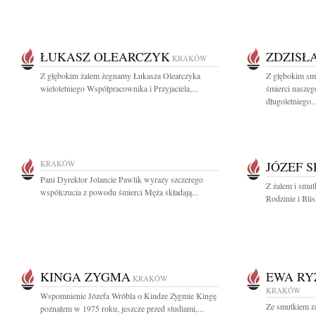
ŁUKASZ OLEARCZYK
ZDZISŁ
KRAKÓW
Z głębokim żalem żegnamy Łukasza Olearczyka
Z głębokim sm
wieloletniego Współpracownika i Przyjaciela,...
śmierci naszeg
długoletniego..
KRAKÓW
JÓZEF 
Pani Dyrektor Jolancie Pawlik wyrazy szczerego
Z żalem i smu
współczucia z powodu śmierci Męża składają...
Rodzinie i Blis
KINGA ZYGMA
EWA RY
KRAKÓW
KRAKÓW
Wspomnienie Józefa Wróbla o Kindze Zygmie Kingę
Ze smutkiem z
poznałem w 1975 roku, jeszcze przed studiami,...