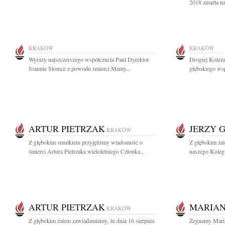
2018 zmarła n
KRAKÓW
KRAKÓW
Wyrazy najszczerszego współczucia Pani Dyrektor
Drogiej Koleż
Joannie Słomce z powodu śmierci Mamy...
głębokiego wsp
ARTUR PIETRZAK
JERZY 
KRAKÓW
Z głębokim smutkiem przyjęliśmy wiadomość o
Z głębokim ża
śmierci Artura Pietrzaka wieloletniego Członka...
naszego Kolegi 
ARTUR PIETRZAK
MARIAN
KRAKÓW
Z głębokim żalem zawiadamiamy, że dnia 16 sierpnia
Żegnamy Maria