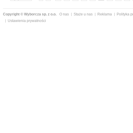
»
Copyright © Wyborcza sp. z o.o.
O nas
Staże u nas
Reklama
Polityka 
Ustawienia prywatności