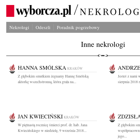
Nekrologi
Odeszli
Poradnik pogrzebowy
Inne nekrologi
HANNA SMÓLSKA
ANDRZE
KRAKÓW
Z głębokim smutkiem żegnamy Hannę Smólską
Jesteś z nami 
aktorkę wszechstronną, która grała na...
sierpnia 2018 r
JAN KWIECIŃSKI
ZDZISŁ
KRAKÓW
W piętnastą rocznicę śmierci prof. dr. hab. Jana
Z głębokim sm
Kwiecińskiego w niedzielę, 9 września 2018...
współpracown
jego...