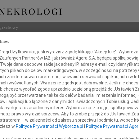
ogrzebowy
tność
Szukaj
ogi Użytkowniku, jeśli wyrazisz zgodę klikając "Akceptuję", Wyborcza sp
Imię i na
 Zaufanych Partnerów IAB, jak również Agora S.A. będąca spółką powi
Twoje dane osobowe takie jak adresy IP, adresy e-mail czy identyfikato
 tych plikach do celów marketingowych, w szczególności na potrzeby 
 zainteresowań i preferencji w swoich serwisach, aplikacjach i w Int
w nich wyświetlanych. Wyrażenie zgody jest dobrowolne. Jeśli nie chce
INNE NE
 lub chcesz wycofać zgodę uprzednio udzieloną przejdź do „Ustawień
03.0
gą być przetwarzane także do celów badania i mierzenia informacji
Dla B
w i aplikacji lub łączone z danymi dot. świadczonych Tobie usług. Jeś
Magd
dr inż.
nych jest uzasadniony interes Wyborcza sp. z o.o., jej spółki powiąza
Magda
masz prawo wyrazić sprzeciw. Aby to zrobić przejdź do „Ustawień Z
Barba
Stefan Patyk
istratorem – w zależności od zakresu sprzeciwu i podmiotu, wobec któ
Z głę
dziesz w
Polityce Prywatności Wyborcza.pl
i
Polityce Prywatności Agor
Stani
23 cz
ceptuję" wyrażasz zgodę na zainstalowanie i przechowywanie plików t