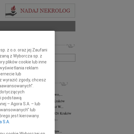
 nekrologów i wspomnień
. z o.o. oraz jej Zaufani
zwisko lub numer ogłoszenia:
ązaną z Wyborcza sp. z
ry plików cookie lub inne
+ szukanie zaawansowane
wyświetlania reklam
ernecie lub
sz wyrazić zgody, chcesz
KROLOGI
 Zaawansowanych”.
8.2026
Kraków
 dotyczących
asi Domek, Dora i Klaudiusz, Eliza, Gwo,...
li podstawą
alena Płonka-Kalkowska
10.07.2026
Kraków
nej – Agora S.A. – lub
lena Płonka-Kalkowska Kuka architekt W...
aawansowanych” lub
ra Tworzewska-Mikołajewicz
02.07.2026
Kraków
rego jest kierowany.
bokim żalem żegnamy naszą wieloletnią...
a S.A.
sław Król
26.06.2026
Kraków
erwca 2026 roku odszedł Mistrz Stanisław...
ypu cookie Wyborczej sp.