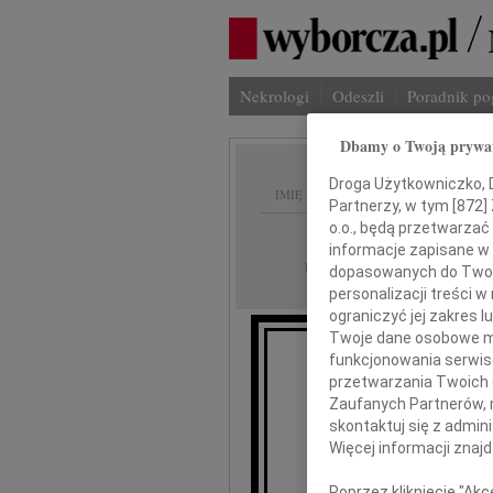
Nekrologi
Odeszli
Poradnik p
Dbamy o Twoją prywa
Droga Użytkowniczko, Dr
IMIĘ I NAZWISKO:
Partnerzy, w tym [
872
]
o.o., będą przetwarzać 
Kraków
REGION:
informacje zapisane w
05.02.2019
DATA EMISJI:
dopasowanych do Twoich
personalizacji treści 
ograniczyć jej zakres
Twoje dane osobowe mo
funkcjonowania serwisó
przetwarzania Twoich da
Zaufanych Partnerów, 
skontaktuj się z admin
Więcej informacji znaj
Poprzez kliknięcie "Ak