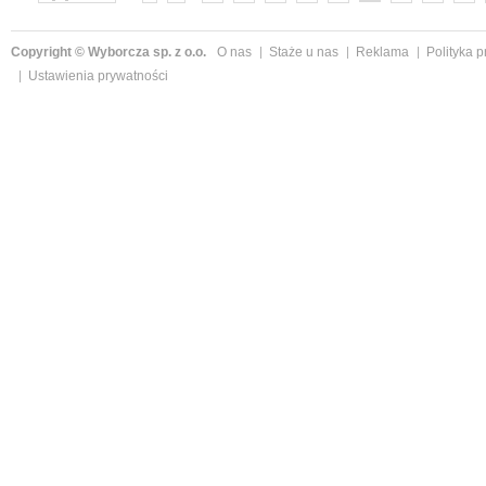
»
Copyright © Wyborcza sp. z o.o.
O nas
Staże u nas
Reklama
Polityka 
Ustawienia prywatności