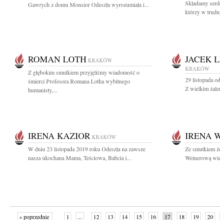
Składamy serd
Gawrych z domu Monsior Odeszła wyrozumiała i...
którzy w trudn
ROMAN LOTH
JACEK 
KRAKÓW
KRAKÓW
Z głębokim smutkiem przyjęliśmy wiadomość o
29 listopada o
śmierci Profesora Romana Lotha wybitnego
Z wielkim żale
humanisty,...
IRENA KAZIOR
IRENA 
KRAKÓW
W dniu 23 listopada 2019 roku Odeszła na zawsze
Ze smutkiem ż
nasza ukochana Mama, Teściowa, Babcia i...
Weinerową wiel
« poprzednie
1
...
12
13
14
15
16
17
18
19
20