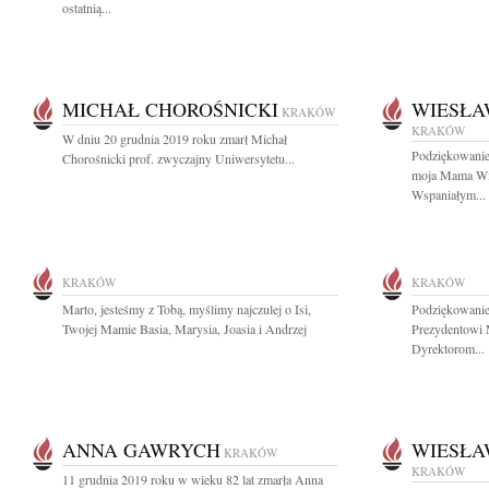
ostatnią...
MICHAŁ CHOROŚNICKI
WIESŁA
KRAKÓW
KRAKÓW
W dniu 20 grudnia 2019 roku zmarł Michał
Podziękowanie
Chorośnicki prof. zwyczajny Uniwersytetu...
moja Mama Wi
Wspaniałym...
KRAKÓW
KRAKÓW
Marto, jesteśmy z Tobą, myślimy najczulej o Isi,
Podziękowanie
Twojej Mamie Basia, Marysia, Joasia i Andrzej
Prezydentowi 
Dyrektorom...
ANNA GAWRYCH
WIESŁA
KRAKÓW
KRAKÓW
11 grudnia 2019 roku w wieku 82 lat zmarła Anna