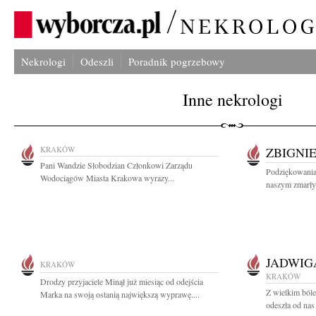
Nekrologi
Odeszli
Poradnik pogrzebowy
Inne nekrologi
KRAKÓW
ZBIGNI
Pani Wandzie Słobodzian Członkowi Zarządu
Podziękowania
Wodociągów Miasta Krakowa wyrazy...
naszym zmarły
JADWIG
KRAKÓW
KRAKÓW
Drodzy przyjaciele Minął już miesiąc od odejścia
Z wielkim bóle
Marka na swoją ostanią największą wyprawę....
odeszła od nas