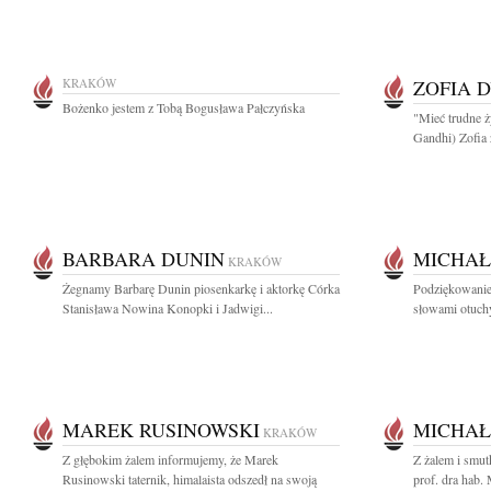
KRAKÓW
ZOFIA 
Bożenko jestem z Tobą Bogusława Pałczyńska
"Mieć trudne ży
Gandhi) Zofia
BARBARA DUNIN
MICHAŁ
KRAKÓW
Żegnamy Barbarę Dunin piosenkarkę i aktorkę Córka
Podziękowanie
Stanisława Nowina Konopki i Jadwigi...
słowami otuchy 
MAREK RUSINOWSKI
MICHAŁ
KRAKÓW
Z głębokim żalem informujemy, że Marek
Z żalem i smut
Rusinowski taternik, himalaista odszedł na swoją
prof. dra hab.